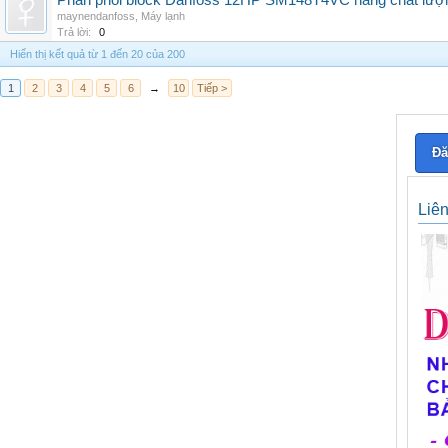
Phân phối block Danfoss 12HP SM148T4VC hàng chất lượng
maynendanfoss
,
Máy lạnh
Trả lời:
0
Hiển thị kết quả từ 1 đến 20 của 200
1
2
3
4
5
6
→
10
Tiếp >
Đă
Liê