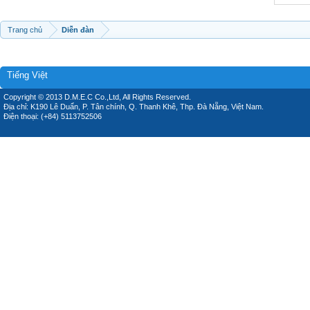
Trang chủ
Diễn đàn
Tiếng Việt
Copyright © 2013 D.M.E.C Co.,Ltd, All Rights Reserved.
Địa chỉ: K190 Lê Duẩn, P. Tân chính, Q. Thanh Khê, Thp. Đà Nẵng, Việt Nam.
Điện thoại: (+84) 5113752506