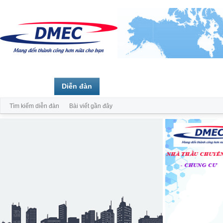
Trang chủ
Diễn đàn
Thành viên
Tìm kiếm diễn đàn
Bài viết gần đây