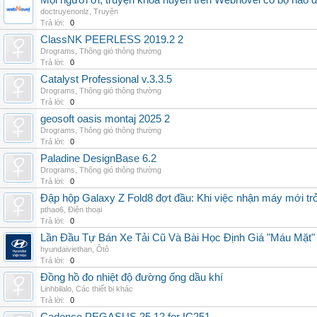
Mọi người ơi, truyện khoa huyễn trên Webnovel có bộ nào
doctruyenonlz
,
Truyện
Trả lời:
0
ClassNK PEERLESS 2019.2 2
Drograms
,
Thông gió thông thường
Trả lời:
0
Catalyst Professional v.3.3.5
Drograms
,
Thông gió thông thường
Trả lời:
0
geosoft oasis montaj 2025 2
Drograms
,
Thông gió thông thường
Trả lời:
0
Paladine DesignBase 6.2
Drograms
,
Thông gió thông thường
Trả lời:
0
Đập hộp Galaxy Z Fold8 đợt đầu: Khi việc nhận máy mới tr
pthao6
,
Điện thoại
Trả lời:
0
Lần Đầu Tự Bán Xe Tải Cũ Và Bài Học Định Giá "Máu Mặt"
hyundaiviethan
,
Ôtô
Trả lời:
0
Đồng hồ đo nhiệt độ đường ống dầu khí
Linhbilalo
,
Các thiết bị khác
Trả lời:
0