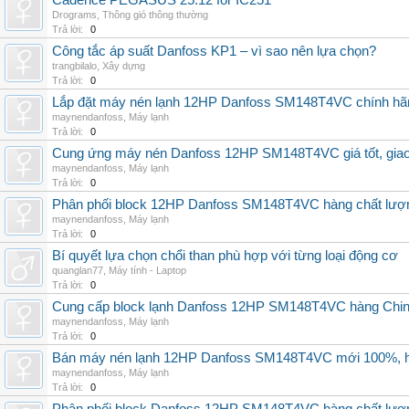
Cadence PEGASUS 25.12 for IC251
Drograms
,
Thông gió thông thường
Trả lời:
0
Công tắc áp suất Danfoss KP1 – vì sao nên lựa chọn?
trangbilalo
,
Xây dựng
Trả lời:
0
Lắp đặt máy nén lạnh 12HP Danfoss SM148T4VC chính hãng, 
maynendanfoss
,
Máy lạnh
Trả lời:
0
Cung ứng máy nén Danfoss 12HP SM148T4VC giá tốt, giao h
maynendanfoss
,
Máy lạnh
Trả lời:
0
Phân phối block 12HP Danfoss SM148T4VC hàng chất lượng,
maynendanfoss
,
Máy lạnh
Trả lời:
0
Bí quyết lựa chọn chổi than phù hợp với từng loại động cơ
quanglan77
,
Máy tính - Laptop
Trả lời:
0
Cung cấp block lạnh Danfoss 12HP SM148T4VC hàng China, g
maynendanfoss
,
Máy lạnh
Trả lời:
0
Bán máy nén lạnh 12HP Danfoss SM148T4VC mới 100%, hà
maynendanfoss
,
Máy lạnh
Trả lời:
0