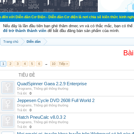
đàn Cơ Điện - Diễn đàn Cơ điện là nơi chia sẽ kiến thức kinh nghiệm trong lãn
Nếu đây là lần đầu tiên bạn ghé thăm dmec.vn và có thắc mắc, bạn có th
để trở thành thành viên
để bắt đầu đăng bán sản phẩm của mình.
Trang chủ
Diễn đàn
Bài
1
2
3
4
5
6
→
10
Tiếp >
TIÊU ĐỀ
QuadSpinner Gaea 2.2.9 Enterprise
Drograms
,
Thông gió thông thường
Trả lời:
0
Jeppesen Cycle DVD 2608 Full World 2
Drograms
,
Thông gió thông thường
Trả lời:
0
Hatch PneuCalc v8.0.3 2
Drograms
,
Thông gió thông thường
Trả lời:
0