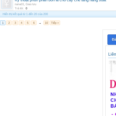
Kỹ thuật phun phân bón lá cho cây chè tăng năng suất
nana01
,
Giao lưu
Trả lời:
0
Hiển thị kết quả từ 1 đến 20 của 200
1
2
3
4
5
6
→
10
Tiếp >
Đă
Liê