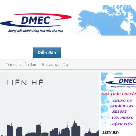
Trang chủ
Diễn đàn
Thành viên
Tìm kiếm diễn đàn
Bài viết gần đây