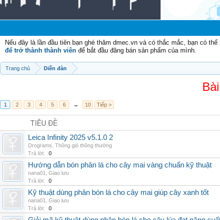
Nếu đây là lần đầu tiên bạn ghé thăm dmec.vn và có thắc mắc, bạn có th
để trở thành thành viên
để bắt đầu đăng bán sản phẩm của mình.
Trang chủ
Diễn đàn
Bài
1
2
3
4
5
6
→
10
Tiếp >
TIÊU ĐỀ
Leica Infinity 2025 v5.1.0 2
Drograms
,
Thông gió thông thường
Trả lời:
0
Hướng dẫn bón phân lá cho cây mai vàng chuẩn kỹ thuật
nana01
,
Giao lưu
Trả lời:
0
Kỹ thuật dùng phân bón lá cho cây mai giúp cây xanh tốt
nana01
,
Giao lưu
Trả lời:
0