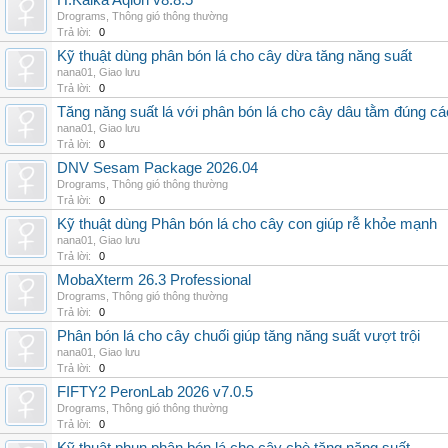
H.Kalka Aqion v8.8.5
Drograms
,
Thông gió thông thường
Trả lời:
0
Kỹ thuật dùng phân bón lá cho cây dừa tăng năng suất
nana01
,
Giao lưu
Trả lời:
0
Tăng năng suất lá với phân bón lá cho cây dâu tằm đúng c
nana01
,
Giao lưu
Trả lời:
0
DNV Sesam Package 2026.04
Drograms
,
Thông gió thông thường
Trả lời:
0
Kỹ thuật dùng Phân bón lá cho cây con giúp rễ khỏe mạnh
nana01
,
Giao lưu
Trả lời:
0
MobaXterm 26.3 Professional
Drograms
,
Thông gió thông thường
Trả lời:
0
Phân bón lá cho cây chuối giúp tăng năng suất vượt trội
nana01
,
Giao lưu
Trả lời:
0
FIFTY2 PeronLab 2026 v7.0.5
Drograms
,
Thông gió thông thường
Trả lời:
0