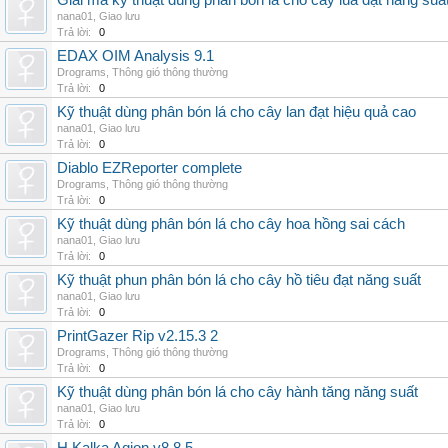
Giải mã kỹ thuật dùng phân bón lá cho cây lúa đạt năng suấ
nana01
,
Giao lưu
Trả lời:
0
EDAX OIM Analysis 9.1
Drograms
,
Thông gió thông thường
Trả lời:
0
Kỹ thuật dùng phân bón lá cho cây lan đạt hiệu quả cao
nana01
,
Giao lưu
Trả lời:
0
Diablo EZReporter complete
Drograms
,
Thông gió thông thường
Trả lời:
0
Kỹ thuật dùng phân bón lá cho cây hoa hồng sai cách
nana01
,
Giao lưu
Trả lời:
0
Kỹ thuật phun phân bón lá cho cây hồ tiêu đạt năng suất
nana01
,
Giao lưu
Trả lời:
0
PrintGazer Rip v2.15.3 2
Drograms
,
Thông gió thông thường
Trả lời:
0
Kỹ thuật dùng phân bón lá cho cây hành tăng năng suất
nana01
,
Giao lưu
Trả lời:
0