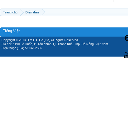
Trang chủ
Diễn đàn
Tiếng Việt
Copyright © 2013 D.M.E.C Co.,Ltd, All Rights Reserved.
Địa chỉ: K190 Lê Duẩn, P. Tân chính, Q. Thanh Khê, Thp. Đà Nẵng, Việt Nam.
Điện thoại: (+84) 5113752506