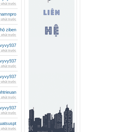
 phút trước
namnpro
 phút trước
 hộ ziben
 phút trước
vyvy937
 phút trước
vyvy937
 phút trước
vyvy937
 phút trước
inhtrieuan
 phút trước
vyvy937
 phút trước
luatsuspt
 phút trước