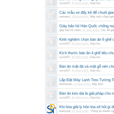
vyvy937
,
29 phút trước
,
Giao lưu
Các mẫu xe đẩy kệ để chuôi gi
namnpro
,
30 phút trước
,
Máy móc công ngh
Giày bảo hộ Hàn Quốc chống n
giày bảo hộ ziben
,
31 phút trước
,
Các đồ gi
Kinh nghiệm chọn bàn ăn 6 ghế 
vyvy937
,
32 phút trước
,
Giao lưu
Kích thước bàn ăn 4 ghế tiêu ch
vyvy937
,
36 phút trước
,
Giao lưu
Bàn ăn mặt đá và mặt gỗ nên chọ
vyvy937
,
40 phút trước
,
Giao lưu
Lắp Đặt Máy Lạnh Treo Tường T
tinhtrieuan
,
41 phút trước
,
Máy lạnh
Bàn ăn kéo dài là giải pháp cho 
vyvy937
,
43 phút trước
,
Giao lưu
Khi hòa giải ly hôn tòa sẽ hỏi gì
luatsuspt
,
43 phút trước
,
Thông tin doanh ng