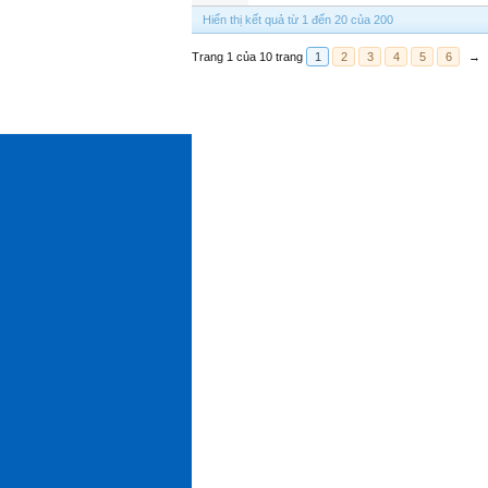
Hiển thị kết quả từ 1 đến 20 của 200
Trang 1 của 10 trang
1
2
3
4
5
6
→