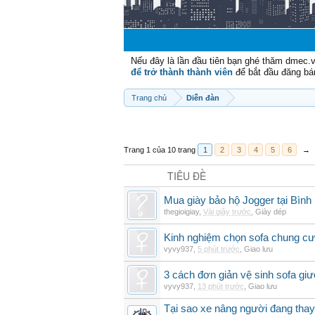
Nếu đây là lần đầu tiên bạn ghé thăm dmec.
để trở thành thành viên
để bắt đầu đăng bá
Trang chủ
Diễn đàn
Trang 1 của 10 trang
1
2
3
4
5
6
→
TIÊU ĐỀ
Mua giày bảo hộ Jogger tại Bình
thegioigiay
,
Vài giây trước
,
Giày dép
Kinh nghiệm chọn sofa chung cư 
vyvy937
,
5 phút trước
,
Giao lưu
3 cách đơn giản vệ sinh sofa giư
vyvy937
,
13 phút trước
,
Giao lưu
Tại sao xe nâng người đang thay 