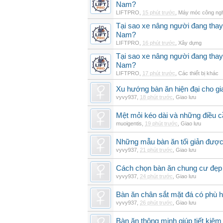
Nam?
LIFTPRO
,
15 phút trước
,
Máy móc công ng
Tại sao xe nâng người đang thay 
Nam?
LIFTPRO
,
16 phút trước
,
Xây dựng
Tại sao xe nâng người đang thay 
Nam?
LIFTPRO
,
17 phút trước
,
Các thiết bị khác
Xu hướng bàn ăn hiện đại cho gia
vyvy937
,
18 phút trước
,
Giao lưu
Mệt mỏi kéo dài và những điều c
muoigentis
,
19 phút trước
,
Giao lưu
Những mẫu bàn ăn tối giản được 
vyvy937
,
21 phút trước
,
Giao lưu
Cách chọn bàn ăn chung cư đẹp 
vyvy937
,
24 phút trước
,
Giao lưu
Bàn ăn chân sắt mặt đá có phù 
vyvy937
,
26 phút trước
,
Giao lưu
Bàn ăn thông minh giúp tiết kiệm