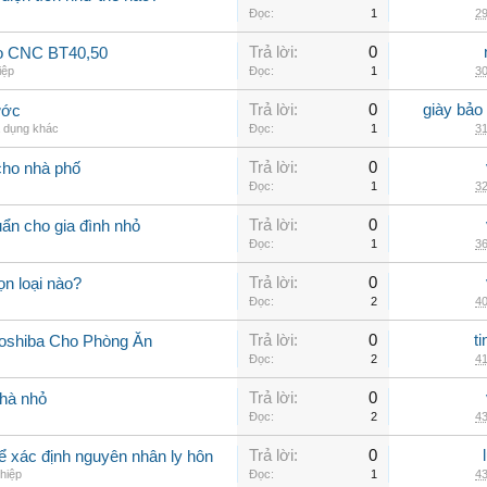
Đọc:
1
29
Trả lời:
0
ao CNC BT40,50
iệp
Đọc:
1
30
Trả lời:
0
giày bảo
ước
a dụng khác
Đọc:
1
31
Trả lời:
0
cho nhà phố
Đọc:
1
32
Trả lời:
0
uẩn cho gia đình nhỏ
Đọc:
1
36
Trả lời:
0
n loại nào?
Đọc:
2
40
Trả lời:
0
t
oshiba Cho Phòng Ăn
Đọc:
2
41
Trả lời:
0
nhà nhỏ
Đọc:
2
43
Trả lời:
0
 để xác định nguyên nhân ly hôn
hiệp
Đọc:
1
43