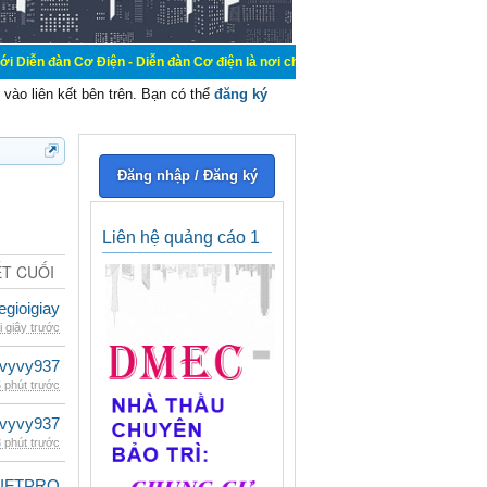
Điện - Diễn đàn Cơ điện là nơi chia sẽ kiến thức kinh nghiệm trong lãnh vực c
vào liên kết bên trên. Bạn có thể
đăng ký
Đăng nhập / Đăng ký
Liên hệ quảng cáo 1
ẾT CUỐI
egioigiay
i giây trước
vyvy937
 phút trước
vyvy937
 phút trước
LIFTPRO