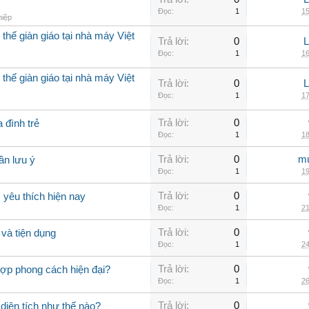
Đọc:
1
15
hiệp
thế giàn giáo tại nhà máy Việt
Trả lời:
0
Đọc:
1
16
thế giàn giáo tại nhà máy Việt
Trả lời:
0
Đọc:
1
17
Trả lời:
0
 đình trẻ
Đọc:
1
18
Trả lời:
0
mu
ần lưu ý
Đọc:
1
19
Trả lời:
0
yêu thích hiện nay
Đọc:
1
21
Trả lời:
0
và tiện dụng
Đọc:
1
24
Trả lời:
0
hợp phong cách hiện đại?
Đọc:
1
26
Trả lời:
0
 diện tích như thế nào?