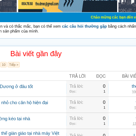
Chào mừng các bạn đến với Diễn đàn Cơ 
vn và có thắc mắc, bạn có thể xem
các câu hỏi thường gặp
bằng cách nhấn 
n sản phẩm của mình.
Bài viết gần đây
10
Tiếp >
TRẢ LỜI
ĐỌC
BÀI VI
Trả lời:
0
th
 Dương ở đâu tốt
Đọc:
1
Và
Trả lời:
0
nhỏ cho căn hộ hiện đại
Đọc:
1
5
Trả lời:
0
ờng kéo tại nhà
Đọc:
1
13
thế giàn giáo tại nhà máy Việt
Trả lời:
0