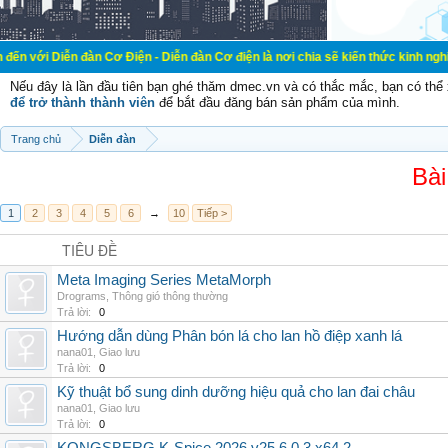
đàn Cơ Điện - Diễn đàn Cơ điện là nơi chia sẽ kiến thức kinh nghiệm trong lãn
Nếu đây là lần đầu tiên bạn ghé thăm dmec.vn và có thắc mắc, bạn có th
để trở thành thành viên
để bắt đầu đăng bán sản phẩm của mình.
Trang chủ
Diễn đàn
Bài
1
2
3
4
5
6
→
10
Tiếp >
TIÊU ĐỀ
Meta Imaging Series MetaMorph
Drograms
,
Thông gió thông thường
Trả lời:
0
Hướng dẫn dùng Phân bón lá cho lan hồ điệp xanh lá
nana01
,
Giao lưu
Trả lời:
0
Kỹ thuật bổ sung dinh dưỡng hiệu quả cho lan đai châu
nana01
,
Giao lưu
Trả lời:
0