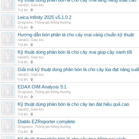
Kỹ thuật dùng phân bón lá cho cây mía tăng năng suất cao
nana01
,
Giao lưu
Trả lời:
0
Leica Infinity 2025 v5.1.0 2
Drograms
,
Thông gió thông thường
Trả lời:
0
Hướng dẫn bón phân lá cho cây mai vàng chuẩn kỹ thuật
nana01
,
Giao lưu
Trả lời:
0
Kỹ thuật dùng phân bón lá cho cây mai giúp cây xanh tốt
nana01
,
Giao lưu
Trả lời:
0
Giải mã kỹ thuật dùng phân bón lá cho cây lúa đạt năng suấ
nana01
,
Giao lưu
Trả lời:
0
EDAX OIM Analysis 9.1
Drograms
,
Thông gió thông thường
Trả lời:
0
Kỹ thuật dùng phân bón lá cho cây lan đạt hiệu quả cao
nana01
,
Giao lưu
Trả lời:
0
Diablo EZReporter complete
Drograms
,
Thông gió thông thường
Trả lời:
0