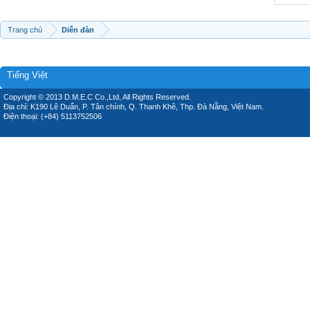
Trang chủ
Diễn đàn
Tiếng Việt
Copyright © 2013 D.M.E.C Co.,Ltd, All Rights Reserved.
Địa chỉ: K190 Lê Duẩn, P. Tân chính, Q. Thanh Khê, Thp. Đà Nẵng, Việt Nam.
Điện thoại: (+84) 5113752506