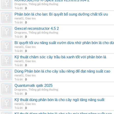
KONGSBERG K-Spice 2026 v25.6.0.3 x64 2
Drograms
,
Thông gió thông thường
Trả lời:
0
Phân bón lá cho lan: Bí quyết bổ sung dưỡng chất tối ưu
nana01
,
Giao lưu
Trả lời:
0
Gexcel reconstructor 4.5 2
Drograms
,
Thông gió thông thường
Trả lời:
0
Bí quyết tối ưu năng suất vườn dừa nhờ phân bón lá cho d
nana01
,
Giao lưu
Trả lời:
0
Kỹ thuật chăm sóc cây trầu bà xanh tốt với phân bón lá
nana01
,
Giao lưu
Trả lời:
0
Dùng Phân bón lá cho cây sầu riêng để đạt năng suất cao
nana01
,
Giao lưu
Trả lời:
0
Quantumatk qatk 2025
Drograms
,
Thông gió thông thường
Trả lời:
0
Kỹ thuật dùng phân bón lá cho cây ngô tăng năng suất
nana01
,
Giao lưu
Trả lời:
0