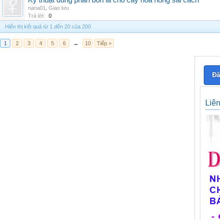
Kỹ thuật dùng phân bón lá cho cây hoa hồng sai cách
nana01
,
Giao lưu
Trả lời:
0
Hiển thị kết quả từ 1 đến 20 của 200
1
2
3
4
5
6
→
10
Tiếp >
Đă
Liê