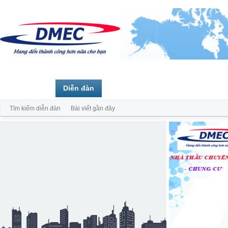
Trang chủ
Diễn đàn
Thành viên
Tìm kiếm diễn đàn
Bài viết gần đây