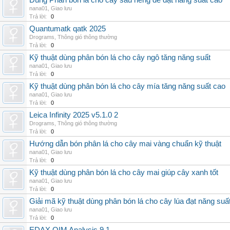
Dùng Phân bón lá cho cây sầu riêng để đạt năng suất cao
nana01
,
Giao lưu
Trả lời:
0
Quantumatk qatk 2025
Drograms
,
Thông gió thông thường
Trả lời:
0
Kỹ thuật dùng phân bón lá cho cây ngô tăng năng suất
nana01
,
Giao lưu
Trả lời:
0
Kỹ thuật dùng phân bón lá cho cây mía tăng năng suất cao
nana01
,
Giao lưu
Trả lời:
0
Leica Infinity 2025 v5.1.0 2
Drograms
,
Thông gió thông thường
Trả lời:
0
Hướng dẫn bón phân lá cho cây mai vàng chuẩn kỹ thuật
nana01
,
Giao lưu
Trả lời:
0
Kỹ thuật dùng phân bón lá cho cây mai giúp cây xanh tốt
nana01
,
Giao lưu
Trả lời:
0
Giải mã kỹ thuật dùng phân bón lá cho cây lúa đạt năng suấ
nana01
,
Giao lưu
Trả lời:
0