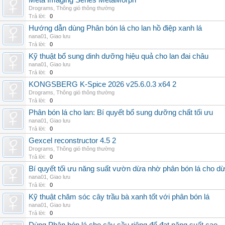
Meta Imaging Series MetaMorph
Drograms
,
Thông gió thông thường
Trả lời:
0
Hướng dẫn dùng Phân bón lá cho lan hồ điệp xanh lá
nana01
,
Giao lưu
Trả lời:
0
Kỹ thuật bổ sung dinh dưỡng hiệu quả cho lan đai châu
nana01
,
Giao lưu
Trả lời:
0
KONGSBERG K-Spice 2026 v25.6.0.3 x64 2
Drograms
,
Thông gió thông thường
Trả lời:
0
Phân bón lá cho lan: Bí quyết bổ sung dưỡng chất tối ưu
nana01
,
Giao lưu
Trả lời:
0
Gexcel reconstructor 4.5 2
Drograms
,
Thông gió thông thường
Trả lời:
0
Bí quyết tối ưu năng suất vườn dừa nhờ phân bón lá cho d
nana01
,
Giao lưu
Trả lời:
0
Kỹ thuật chăm sóc cây trầu bà xanh tốt với phân bón lá
nana01
,
Giao lưu
Trả lời:
0