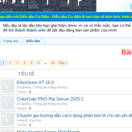
ễn đàn Cơ Điện - Diễn đàn Cơ điện là nơi chia sẽ kiến thức kinh nghiệm trong 
Nếu đây là lần đầu tiên bạn ghé thăm dmec.vn và có thắc mắc, bạn có th
để trở thành thành viên
để bắt đầu đăng bán sản phẩm của mình.
Trang chủ
Diễn đàn
Bài
1
2
3
4
5
6
→
10
Tiếp >
TIÊU ĐỀ
EthoVision XT 16.0
Drograms
,
Thông gió thông thường
Trả lời:
0
ColorGate PRO Rip Server 2025 2
Drograms
,
Thông gió thông thường
Trả lời:
0
Chuyên gia hướng dẫn cách dùng phân bón lá cho lan phi đ
nana01
,
Giao lưu
Trả lời:
0