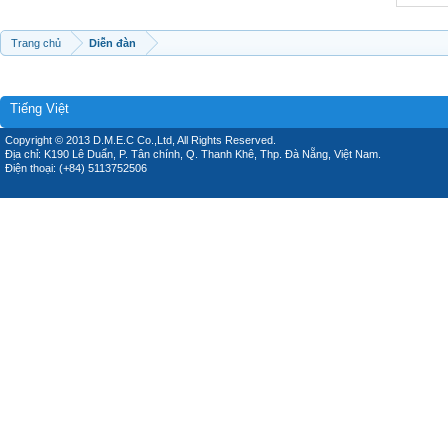
Trang chủ
Diễn đàn
Tiếng Việt
Copyright © 2013 D.M.E.C Co.,Ltd, All Rights Reserved.
Địa chỉ: K190 Lê Duẩn, P. Tân chính, Q. Thanh Khê, Thp. Đà Nẵng, Việt Nam.
Điện thoại: (+84) 5113752506