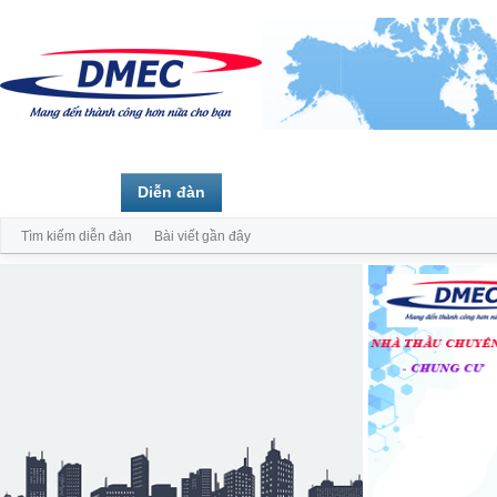
Trang chủ
Diễn đàn
Thành viên
Tìm kiếm diễn đàn
Bài viết gần đây