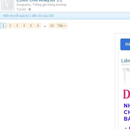
EDAX OIM Analysis 9.1
Drograms
,
Thông gió thông thường
Trả lời:
0
Hiển thị kết quả từ 1 đến 20 của 200
1
2
3
4
5
6
→
10
Tiếp >
Đă
Liê