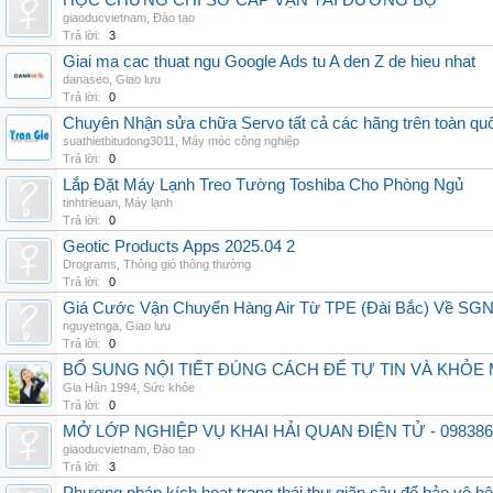
HỌC CHỨNG CHỈ SƠ CẤP VẬN TẢI ĐƯỜNG BỘ
giaoducvietnam
,
Đào tạo
Trả lời:
3
Giai ma cac thuat ngu Google Ads tu A den Z de hieu nhat
danaseo
,
Giao lưu
Trả lời:
0
Chuyên Nhận sửa chữa Servo tất cả các hãng trên toàn quốc,
suathietbitudong3011
,
Máy móc công nghiệp
Trả lời:
0
Lắp Đặt Máy Lạnh Treo Tường Toshiba Cho Phòng Ngủ
tinhtrieuan
,
Máy lạnh
Trả lời:
0
Geotic Products Apps 2025.04 2
Drograms
,
Thông gió thông thường
Trả lời:
0
Giá Cước Vận Chuyển Hàng Air Từ TPE (Đài Bắc) Về SG
nguyetnga
,
Giao lưu
Trả lời:
0
BỔ SUNG NỘI TIẾT ĐÚNG CÁCH ĐỂ TỰ TIN VÀ KHỎE 
Gia Hân 1994
,
Sức khỏe
Trả lời:
0
MỞ LỚP NGHIỆP VỤ KHAI HẢI QUAN ĐIỆN TỬ - 098386
giaoducvietnam
,
Đào tạo
Trả lời:
3