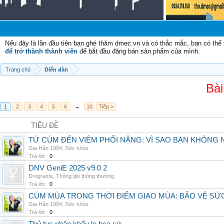
Nếu đây là lần đầu tiên bạn ghé thăm dmec.vn và có thắc mắc, bạn có th
để trở thành thành viên
để bắt đầu đăng bán sản phẩm của mình.
Trang chủ
Diễn đàn
Bài
1
2
3
4
5
6
→
10
Tiếp >
TIÊU ĐỀ
TỪ CÚM ĐẾN VIÊM PHỔI NẶNG: VÌ SAO BẠN KHÔNG
Gia Hân 1994
,
Sức khỏe
Trả lời:
0
DNV GeniE 2025 v9.0 2
Drograms
,
Thông gió thông thường
Trả lời:
0
CÚM MÙA TRONG THỜI ĐIỂM GIAO MÙA: BẢO VỆ S
Gia Hân 1994
,
Sức khỏe
Trả lời:
0