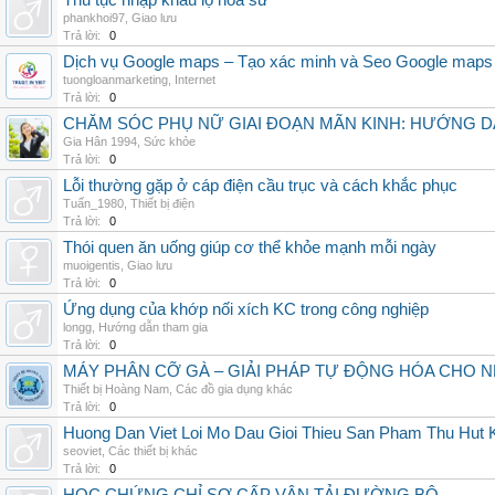
Thủ tục nhập khẩu lọ hoa sứ
phankhoi97
,
Giao lưu
Trả lời:
0
Dịch vụ Google maps – Tạo xác minh và Seo Google maps
tuongloanmarketing
,
Internet
Trả lời:
0
CHĂM SÓC PHỤ NỮ GIAI ĐOẠN MÃN KINH: HƯỚNG 
Gia Hân 1994
,
Sức khỏe
Trả lời:
0
Lỗi thường gặp ở cáp điện cầu trục và cách khắc phục
Tuấn_1980
,
Thiết bị điện
Trả lời:
0
Thói quen ăn uống giúp cơ thể khỏe mạnh mỗi ngày
muoigentis
,
Giao lưu
Trả lời:
0
Ứng dụng của khớp nối xích KC trong công nghiệp
longg
,
Hướng dẫn tham gia
Trả lời:
0
MÁY PHÂN CỠ GÀ – GIẢI PHÁP TỰ ĐỘNG HÓA CHO N
Thiết bị Hoàng Nam
,
Các đồ gia dụng khác
Trả lời:
0
Huong Dan Viet Loi Mo Dau Gioi Thieu San Pham Thu Hut
seoviet
,
Các thiết bị khác
Trả lời:
0