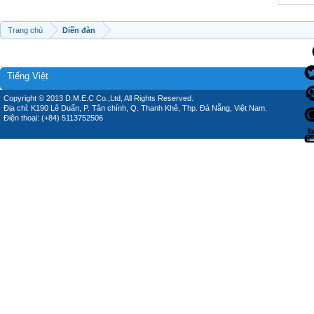
Trang chủ
Diễn đàn
Tiếng Việt
Copyright © 2013 D.M.E.C Co.,Ltd, All Rights Reserved.
Địa chỉ: K190 Lê Duẩn, P. Tân chính, Q. Thanh Khê, Thp. Đà Nẵng, Việt Nam.
Điện thoại: (+84) 5113752506