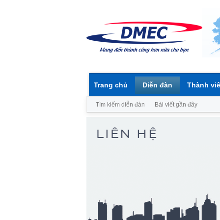
Trang chủ
Diễn đàn
Thành vi
Tìm kiếm diễn đàn
Bài viết gần đây