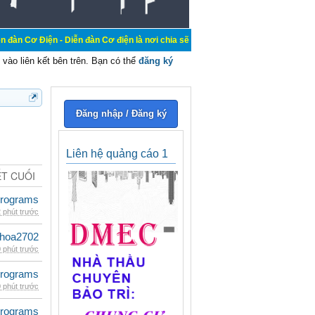
n - Diễn đàn Cơ điện là nơi chia sẽ kiến thức kinh nghiệm trong lãnh vực cơ đ
vào liên kết bên trên. Bạn có thể
đăng ký
Đăng nhập / Đăng ký
Liên hệ quảng cáo 1
ẾT CUỐI
rograms
 phút trước
hoa2702
 phút trước
rograms
 phút trước
rograms