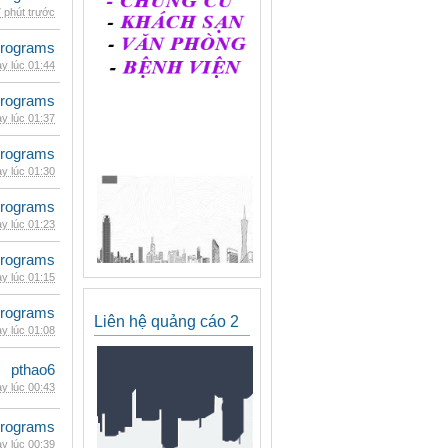
 phút trước
rograms
y lúc 01:44
rograms
y lúc 01:37
rograms
y lúc 01:30
rograms
y lúc 01:23
rograms
y lúc 01:15
rograms
Liên hệ quảng cáo 2
y lúc 01:08
pthao6
y lúc 00:43
rograms
y lúc 00:39