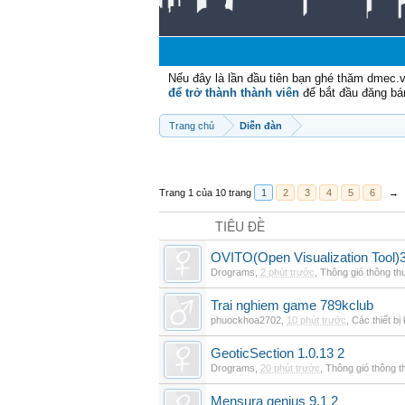
Nếu đây là lần đầu tiên bạn ghé thăm dmec.
để trở thành thành viên
để bắt đầu đăng bá
Trang chủ
Diễn đàn
Trang 1 của 10 trang
1
2
3
4
5
6
→
TIÊU ĐỀ
OVITO(Open Visualization Tool)3
Drograms
,
2 phút trước
,
Thông gió thông t
Trai nghiem game 789kclub
phuockhoa2702
,
10 phút trước
,
Các thiết bị
GeoticSection 1.0.13 2
Drograms
,
20 phút trước
,
Thông gió thông 
Mensura genius 9.1 2