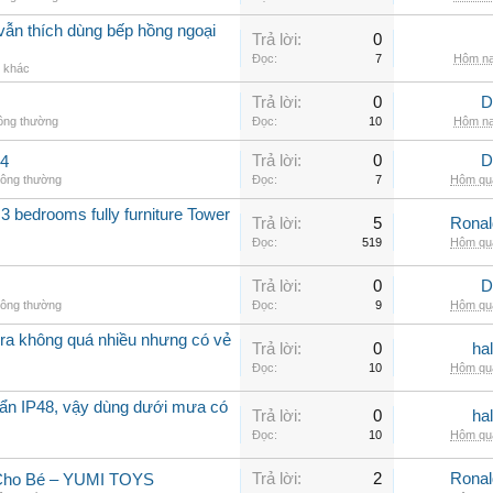
vẫn thích dùng bếp hồng ngoại
Trả lời:
0
Đọc:
7
Hôm na
g khác
Trả lời:
0
D
hông thường
Đọc:
10
Hôm na
Trả lời:
0
D
.4
hông thường
Đọc:
7
Hôm qua
3 bedrooms fully furniture Tower
Trả lời:
5
Rona
Đọc:
519
Hôm qua
Trả lời:
0
D
hông thường
Đọc:
9
Hôm qua
a không quá nhiều nhưng có vẻ
Trả lời:
0
ha
Đọc:
10
Hôm qua
ẩn IP48, vậy dùng dưới mưa có
Trả lời:
0
ha
Đọc:
10
Hôm qua
Trả lời:
2
Rona
 Cho Bé – YUMI TOYS