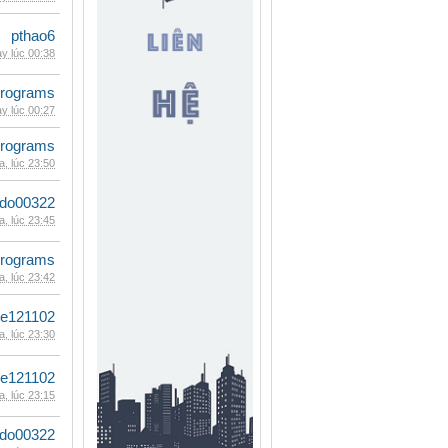
pthao6
y lúc 00:38
rograms
y lúc 00:27
rograms
, lúc 23:50
ldo00322
, lúc 23:45
rograms
, lúc 23:42
le121102
, lúc 23:30
le121102
, lúc 23:15
ldo00322