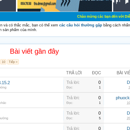
Chào mừng các bạn đến với Diễn đàn Cơ Điệ
vn và có thắc mắc, bạn có thể xem
các câu hỏi thường gặp
bằng cách nhấn 
n sản phẩm của mình.
Bài viết gần đây
10
Tiếp >
TRẢ LỜI
ĐỌC
BÀI VI
Trả lời:
0
D
.15.2
hường
Đọc:
1
2
Trả lời:
0
phuock
 khác
Đọc:
1
10
Trả lời:
0
D
thường
Đọc:
5
20
Trả lời:
0
D