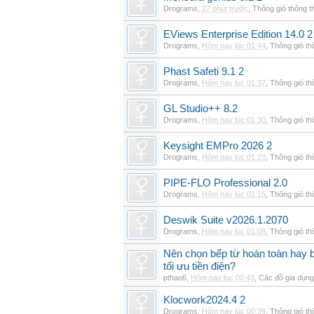
Drograms
,
27 phút trước
,
Thông gió thông 
EViews Enterprise Edition 14.0 2
Drograms
,
Hôm nay lúc 01:44
,
Thông gió t
Phast Safeti 9.1 2
Drograms
,
Hôm nay lúc 01:37
,
Thông gió t
GL Studio++ 8.2
Drograms
,
Hôm nay lúc 01:30
,
Thông gió t
Keysight EMPro 2026 2
Drograms
,
Hôm nay lúc 01:23
,
Thông gió t
PIPE-FLO Professional 2.0
Drograms
,
Hôm nay lúc 01:15
,
Thông gió t
Deswik Suite v2026.1.2070
Drograms
,
Hôm nay lúc 01:08
,
Thông gió t
Nên chọn bếp từ hoàn toàn hay b
tối ưu tiền điện?
pthao6
,
Hôm nay lúc 00:43
,
Các đồ gia dụn
Klocwork2024.4 2
Drograms
,
Hôm nay lúc 00:39
,
Thông gió t