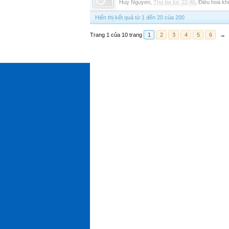
Huy Nguyen
,
Thứ ba lúc 22:46
,
Điều hoà kh
Hiển thị kết quả từ 1 đến 20 của 200
Trang 1 của 10 trang
1
2
3
4
5
6
→