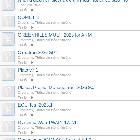
Những điều nên biết trước khi mua một chiếc balo mới
Góc Balo
,
Balo
Trả lời:
0
COMET 3
Drograms
,
Thông gió thông thường
Trả lời:
0
GREENHILLS MULTI 2023 for ARM
Drograms
,
Thông gió thông thường
Trả lời:
0
Cimatron 2026 SP2
Drograms
,
Thông gió thông thường
Trả lời:
0
Plato v7.1
Drograms
,
Thông gió thông thường
Trả lời:
0
Plexos Project Management 2026 9.0
Drograms
,
Thông gió thông thường
Trả lời:
0
ECU Test 2023.1
Drograms
,
Thông gió thông thường
Trả lời:
0
Dynamic Web TWAIN 17.2.1
Drograms
,
Thông gió thông thường
Trả lời:
0