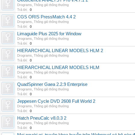
Geoscience ANALYST Pro v.4.7.1 2
Drograms
,
Thông gió thông thường
Trả lời:
0
CGS ORIS PressMatch 4.4 2
Drograms
,
Thông gió thông thường
Trả lời:
0
Limaguide Plus 2025 for Window
Drograms
,
Thông gió thông thường
Trả lời:
0
HIERARCHICAL LINEAR MODELS HLM 2
Drograms
,
Thông gió thông thường
Trả lời:
0
HIERARCHICAL LINEAR MODELS HLM
Drograms
,
Thông gió thông thường
Trả lời:
0
QuadSpinner Gaea 2.2.9 Enterprise
Drograms
,
Thông gió thông thường
Trả lời:
0
Jeppesen Cycle DVD 2608 Full World 2
Drograms
,
Thông gió thông thường
Trả lời:
0
Hatch PneuCalc v8.0.3 2
Drograms
,
Thông gió thông thường
Trả lời:
0