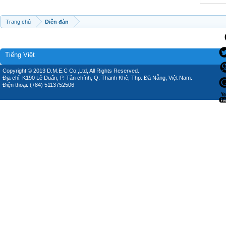
Trang chủ
Diễn đàn
Tiếng Việt
Copyright © 2013 D.M.E.C Co.,Ltd, All Rights Reserved.
Địa chỉ: K190 Lê Duẩn, P. Tân chính, Q. Thanh Khê, Thp. Đà Nẵng, Việt Nam.
Điện thoại: (+84) 5113752506