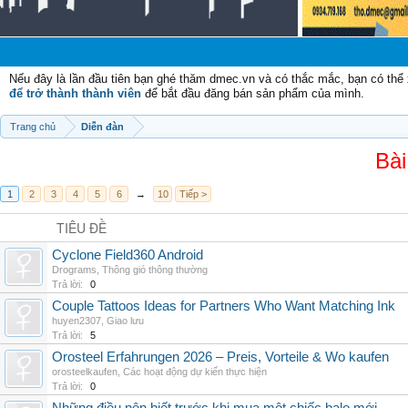
Chào
Nếu đây là lần đầu tiên bạn ghé thăm dmec.vn và có thắc mắc, bạn có th
để trở thành thành viên
để bắt đầu đăng bán sản phẩm của mình.
Trang chủ
Diễn đàn
Bài
1
2
3
4
5
6
→
10
Tiếp >
TIÊU ĐỀ
Cyclone Field360 Android
Drograms
,
Thông gió thông thường
Trả lời:
0
Couple Tattoos Ideas for Partners Who Want Matching Ink
huyen2307
,
Giao lưu
Trả lời:
5
Orosteel Erfahrungen 2026 – Preis, Vorteile & Wo kaufen
orosteelkaufen
,
Các hoạt động dự kiến thực hiện
Trả lời:
0