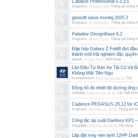
Catalyst Professional v.3.3.5
Drograms
,
24 phút trước
,
Thông gió thông 
geosoft oasis montaj 2025 2
Drograms
,
34 phút trước
,
Thông gió thông 
Paladine DesignBase 6.2
Drograms
,
46 phút trước
,
Thông gió thông 
Đập hộp Galaxy Z Fold8 đợt đầu:
thành một trải nghiệm đặc quyền
pthao6
,
49 phút trước
,
Điện thoại
Lần Đầu Tự Bán Xe Tải Cũ Và B
Không Mất Tiền Ngu
hyundaiviethan
,
Hôm nay lúc 16:16
,
Ôtô
Đồng hồ đo nhiệt độ đường ống 
Linhbilalo
,
Hôm nay lúc 16:14
,
Các thiết bị k
Cadence PEGASUS 25.12 for I
Drograms
,
Hôm nay lúc 16:01
,
Thông gió t
Công tắc áp suất Danfoss KP1 –
trangbilalo
,
Hôm nay lúc 15:55
,
Xây dựng
Lắp đặt máy nén lạnh 12HP Da