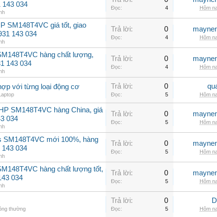
31 143 034
Đọc:
4
Hôm na
nh
P SM148T4VC giá tốt, giao
Trả lời:
0
maynen
0931 143 034
Đọc:
4
Hôm na
nh
 SM148T4VC hàng chất lượng,
Trả lời:
0
maynen
31 143 034
Đọc:
4
Hôm na
nh
Trả lời:
0
qu
hợp với từng loại động cơ
Laptop
Đọc:
5
Hôm na
2HP SM148T4VC hàng China, giá
Trả lời:
0
maynen
43 034
Đọc:
5
Hôm na
nh
ss SM148T4VC mới 100%, hàng
Trả lời:
0
maynen
 143 034
Đọc:
5
Hôm na
nh
SM148T4VC hàng chất lượng tốt,
Trả lời:
0
maynen
143 034
Đọc:
5
Hôm na
nh
Trả lời:
0
D
hông thường
Đọc:
5
Hôm na