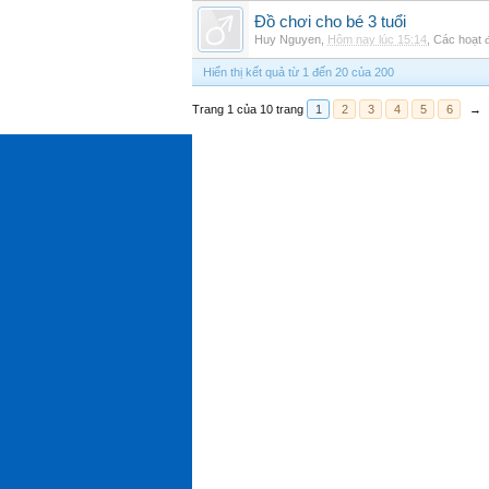
Đồ chơi cho bé 3 tuổi
Huy Nguyen
,
Hôm nay lúc 15:14
,
Các hoạt đ
Hiển thị kết quả từ 1 đến 20 của 200
Trang 1 của 10 trang
1
2
3
4
5
6
→