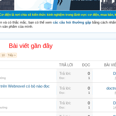
chia sẽ kiến thức kinh nghiệm trong lãnh vực cơ điện, mua bán, ký gửi, cho th
vn và có thắc mắc, bạn có thể xem
các câu hỏi thường gặp
bằng cách nhấn 
n sản phẩm của mình.
Bài viết gần đây
10
Tiếp >
TRẢ LỜI
ĐỌC
BÀI VI
Trả lời:
0
D
hường
Đọc:
1
3
 trên Webnovel có bộ nào đọc
Trả lời:
0
doctr
Đọc:
1
8
Trả lời:
0
D
thường
Đọc:
1
14