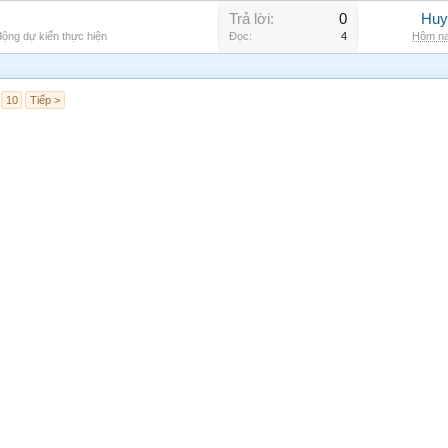
Trả lời:
0
Huy
ộng dự kiến thực hiện
Đọc:
4
Hôm na
10
Tiếp >