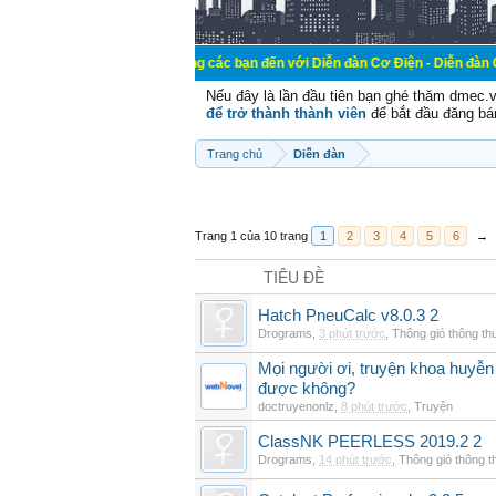
Chào mừng các bạn đến với Diễn đàn Cơ Điện - Diễn đàn Cơ điện là nơi 
Nếu đây là lần đầu tiên bạn ghé thăm dmec.
để trở thành thành viên
để bắt đầu đăng bá
Trang chủ
Diễn đàn
Trang 1 của 10 trang
1
2
3
4
5
6
→
TIÊU ĐỀ
Hatch PneuCalc v8.0.3 2
Drograms
,
3 phút trước
,
Thông gió thông t
Mọi người ơi, truyện khoa huyễn
được không?
doctruyenonlz
,
8 phút trước
,
Truyện
ClassNK PEERLESS 2019.2 2
Drograms
,
14 phút trước
,
Thông gió thông 