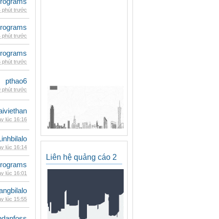
rograms
 phút trước
rograms
 phút trước
rograms
 phút trước
pthao6
 phút trước
iviethan
y lúc 16:16
Linhbilalo
y lúc 16:14
Liên hệ quảng cáo 2
rograms
y lúc 16:01
rangbilalo
y lúc 15:55
danfoss