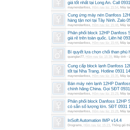
giá tốt nhất tại Long An. Call 09
maynendanfoss
,
Hôm nay lúc 15:54
,
Máy lạ
Cung ứng máy nén Danfoss 12H
hàng tận nơi tại Tây Ninh. Zalo 
maynendanfoss
,
Hôm nay lúc 15:48
,
Máy lạ
Phân phối block 12HP Danfoss
giá rẻ trên toàn quốc. Liên hệ 09
maynendanfoss
,
Hôm nay lúc 15:44
,
Máy lạ
Bí quyết lựa chọn chổi than phù 
quanglan77
,
Hôm nay lúc 15:39
,
Máy tính - 
Cung cấp block lạnh Danfoss 1
tốt tại Nha Trang. Hotline 0931 1
maynendanfoss
,
Hôm nay lúc 15:35
,
Máy lạ
Bán máy nén lạnh 12HP Danfo
chính hãng China. Gọi SĐT 0931
maynendanfoss
,
Hôm nay lúc 15:29
,
Máy lạ
Phân phối block Danfoss 12HP 
có sẵn số lượng lớn. SĐT 0931 
maynendanfoss
,
Hôm nay lúc 15:28
,
Máy lạ
InSoft Automation IMP v14.4
Drograms
,
Hôm nay lúc 15:23
,
Thông gió t