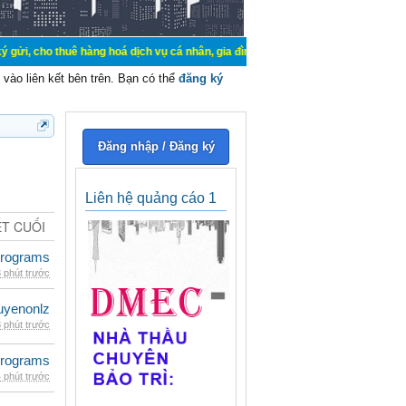
uê hàng hoá dịch vụ cá nhân, gia đình. Mua bán, ký gửi, cho thuê thiết bị hệ t
vào liên kết bên trên. Bạn có thể
đăng ký
Đăng nhập / Đăng ký
Liên hệ quảng cáo 1
ẾT CUỐI
rograms
 phút trước
uyenonlz
 phút trước
rograms
 phút trước