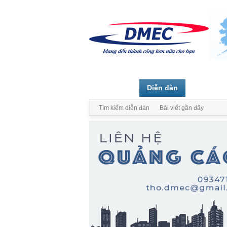
Trang chủ
Diễn đàn
Thành vi
Tìm kiếm diễn đàn
Bài viết gần đây