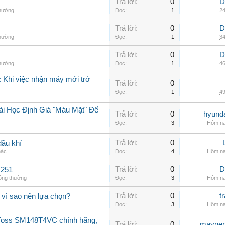
Trả lời:
0
D
thường
Đọc:
1
24
Trả lời:
0
D
thường
Đọc:
1
34
Trả lời:
0
D
thường
Đọc:
1
46
 Khi việc nhận máy mới trở
Trả lời:
0
Đọc:
1
49
ài Học Định Giá "Máu Mặt" Để
Trả lời:
0
hyunda
Đọc:
3
Hôm na
Trả lời:
0
dầu khí
hác
Đọc:
4
Hôm na
Trả lời:
0
D
C251
hông thường
Đọc:
3
Hôm na
Trả lời:
0
t
 vì sao nên lựa chọn?
Đọc:
3
Hôm na
nfoss SM148T4VC chính hãng,
Trả lời:
0
maynen