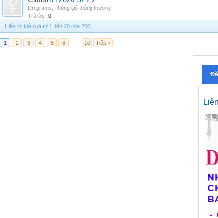
Cimatron 2026 SP2 2
Drograms
,
Thông gió thông thường
Trả lời:
0
Hiển thị kết quả từ 1 đến 20 của 200
1
2
3
4
5
6
→
10
Tiếp >
Đă
Liê