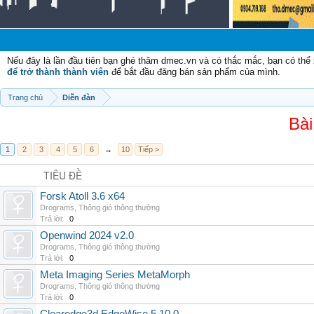
C
Nếu đây là lần đầu tiên bạn ghé thăm dmec.vn và có thắc mắc, bạn có th
để trở thành thành viên
để bắt đầu đăng bán sản phẩm của mình.
Trang chủ
Diễn đàn
Bài
1
2
3
4
5
6
→
10
Tiếp >
TIÊU ĐỀ
Forsk Atoll 3.6 x64
Drograms
,
Thông gió thông thường
Trả lời:
0
Openwind 2024 v2.0
Drograms
,
Thông gió thông thường
Trả lời:
0
Meta Imaging Series MetaMorph
Drograms
,
Thông gió thông thường
Trả lời:
0