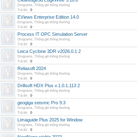
Clearedge3d EdgeWise 5.10.0
Drograms
,
Thông gió thông thường
Trả lời:
0
EViews Enterprise Edition 14.0
Drograms
,
Thông gió thông thường
Trả lời:
0
Process IT OPC Simulation Server
Drograms
,
Thông gió thông thường
Trả lời:
0
Leica Cyclone 3DR v2026.0.1 2
Drograms
,
Thông gió thông thường
Trả lời:
0
Reliasoft 2024
Drograms
,
Thông gió thông thường
Trả lời:
0
Drillsoft HDX Plus v.1.0.1.113 2
Drograms
,
Thông gió thông thường
Trả lời:
0
geogiga seismic Pro 9.3
Drograms
,
Thông gió thông thường
Trả lời:
0
Limaguide Plus 2025 for Window
Drograms
,
Thông gió thông thường
Trả lời:
0