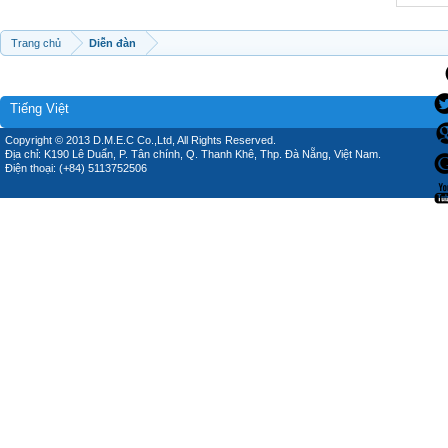
Trang chủ
Diễn đàn
Tiếng Việt
Copyright © 2013 D.M.E.C Co.,Ltd, All Rights Reserved.
Địa chỉ: K190 Lê Duẩn, P. Tân chính, Q. Thanh Khê, Thp. Đà Nẵng, Việt Nam.
Điện thoại: (+84) 5113752506