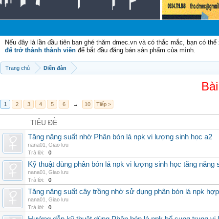
Nếu đây là lần đầu tiên bạn ghé thăm dmec.vn và có thắc mắc, bạn có th
để trở thành thành viên
để bắt đầu đăng bán sản phẩm của mình.
Trang chủ
Diễn đàn
Bài
1
2
3
4
5
6
→
10
Tiếp >
TIÊU ĐỀ
Tăng năng suất nhờ Phân bón lá npk vi lượng sinh học a2
nana01
,
Giao lưu
Trả lời:
0
Kỹ thuật dùng phân bón lá npk vi lượng sinh học tăng năng 
nana01
,
Giao lưu
Trả lời:
0
Tăng năng suất cây trồng nhờ sử dụng phân bón lá npk hợp 
nana01
,
Giao lưu
Trả lời:
0