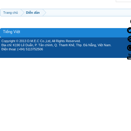
Trang chủ
Diễn đàn
Tiếng Việt
Copyright © 2013 D.M.E.C Co.,Ltd, All Rights Reserved.
Địa chỉ: K190 Lê Duẩn, P. Tân chính, Q. Thanh Khê, Thp. Đà Nẵng, Việt Nam.
Điện thoại: (+84) 5113752506