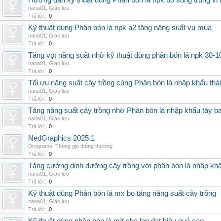
Hướng dẫn kỹ thuật dùng Phân bón lá npk bổ sung trung vi
nana01
,
Giao lưu
Trả lời:
0
Kỹ thuật dùng Phân bón lá npk a2 tăng năng suất vụ mùa
nana01
,
Giao lưu
Trả lời:
0
Tăng vọt năng suất nhờ kỹ thuật dùng phân bón lá npk 30-1
nana01
,
Giao lưu
Trả lời:
0
Tối ưu năng suất cây trồng cùng Phân bón lá nhập khẩu thái
nana01
,
Giao lưu
Trả lời:
0
Tăng năng suất cây trồng nhờ Phân bón lá nhập khẩu tây b
nana01
,
Giao lưu
Trả lời:
0
NedGraphics 2025.1
Drograms
,
Thông gió thông thường
Trả lời:
0
Tăng cường dinh dưỡng cây trồng với phân bón lá nhập kh
nana01
,
Giao lưu
Trả lời:
0
Kỹ thuật dùng Phân bón lá mx bo tăng năng suất cây trồng
nana01
,
Giao lưu
Trả lời:
0