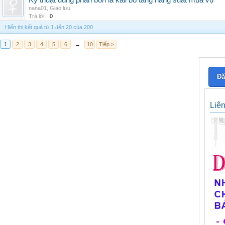
Kỹ thuật dùng phân bón lá kali bo tăng năng suất mùa vụ
nana01
,
Giao lưu
Trả lời:
0
Hiển thị kết quả từ 1 đến 20 của 200
1
2
3
4
5
6
→
10
Tiếp >
Đă
Liê