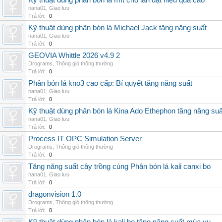
Kỹ thuật dùng phân bón lá mít cho lan đạt hiệu quả cao
nana01
,
Giao lưu
Trả lời:
0
Kỹ thuật dùng phân bón lá Michael Jack tăng năng suất
nana01
,
Giao lưu
Trả lời:
0
GEOVIA Whittle 2026 v4.9 2
Drograms
,
Thông gió thông thường
Trả lời:
0
Phân bón lá kno3 cao cấp: Bí quyết tăng năng suất
nana01
,
Giao lưu
Trả lời:
0
Kỹ thuật dùng phân bón lá Kina Ado Ethephon tăng năng suấ
nana01
,
Giao lưu
Trả lời:
0
Process IT OPC Simulation Server
Drograms
,
Thông gió thông thường
Trả lời:
0
Tăng năng suất cây trồng cùng Phân bón lá kali canxi bo
nana01
,
Giao lưu
Trả lời:
0
dragonvision 1.0
Drograms
,
Thông gió thông thường
Trả lời:
0