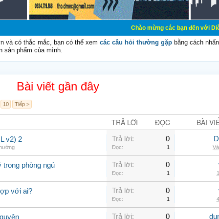
Chào mừng các bạn đến với Diễn đàn Cơ Điện 
vn và có thắc mắc, bạn có thể xem
các câu hỏi thường gặp
bằng cách nhấn 
n sản phẩm của mình.
Bài viết gần đây
10
Tiếp >
TRẢ LỜI
ĐỌC
BÀI VI
Trả lời:
0
D
 v2) 2
thường
Đọc:
1
Và
Trả lời:
0
ý trong phòng ngủ
Đọc:
1
1
Trả lời:
0
ợp với ai?
Đọc:
1
4
Trả lời:
0
du
Nguyên