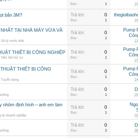
Đọc:
1
10
Trả lời:
0
thegioibaoh
iọt bắn 3M?
Đọc:
1
19
Pump 
 NHẤT TẠI NHÀ MÁY VỪA VÀ
Trả lời:
0
Côn
Đọc:
1
,
Xử lý nước thải
21
Pump 
Trả lời:
0
UẬT THIẾT BỊ CÔNG NGHIỆP
Côn
,
Việc làm kỹ sư
Đọc:
1
23
Pump 
THUẬT THIẾT BỊ CÔNG
Trả lời:
0
Côn
Đọc:
1
,
Tuyển dụng
24
Trả lời:
0
D
thường
Đọc:
1
26
Ngọ
ay nhôm định hình – anh em làm
Trả lời:
0
Đọc:
1
 tin doanh nghiệp
33
Trả lời:
0
D
thường
Đọc:
2
35