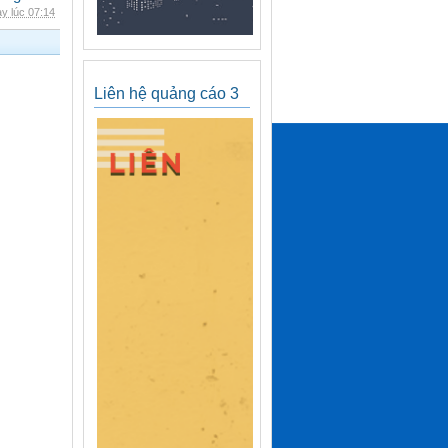
y lúc 07:14
Liên hệ quảng cáo 3