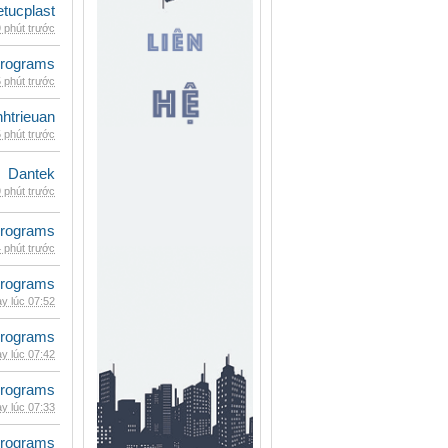
etucplast
 phút trước
rograms
 phút trước
inhtrieuan
 phút trước
Dantek
 phút trước
rograms
 phút trước
rograms
y lúc 07:52
rograms
y lúc 07:42
rograms
y lúc 07:33
rograms