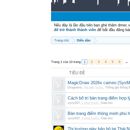
Nếu đây là lần đầu tiên bạn ghé thăm dmec.
để trở thành thành viên
để bắt đầu đăng bá
Trang chủ
Diễn đàn
Trang 1 của 10 trang
1
2
3
4
5
6
→
TIÊU ĐỀ
MagicDraw 2026x cameo (SysML
Drograms
,
Vài giây trước
,
Thông gió thông 
Cách bố trí bàn trang điểm hợp l
vyvy937
,
1 phút trước
,
Giao lưu
Bàn trang điểm thông minh phù h
vyvy937
,
4 phút trước
,
Giao lưu
Thị trường giày bảo hộ tại Thái 