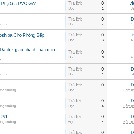
Trả lời:
0
vi
 Phụ Gia PVC Gì?
Đọc:
1
39
Trả lời:
0
D
thường
Đọc:
4
45
Trả lời:
0
t
oshiba Cho Phòng Bếp
Đọc:
3
45
Dantek giao nhanh toàn quốc
Trả lời:
0
Đọc:
3
49
c
Trả lời:
0
D
thường
Đọc:
1
54
Trả lời:
0
D
hông thường
Đọc:
1
Hôm na
Trả lời:
0
D
hông thường
Đọc:
5
Hôm na
Trả lời:
0
D
C251
hông thường
Đọc:
4
Hôm na
Trả lời:
0
D