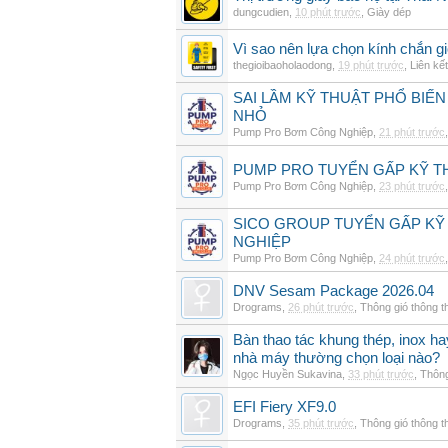
dungcudien
,
10 phút trước
,
Giày dép
Vì sao nên lựa chọn kính chắn g
thegioibaoholaodong
,
19 phút trước
,
Liên kết
SAI LẦM KỸ THUẬT PHỔ BIẾN
NHỎ
Pump Pro Bơm Công Nghiệp
,
21 phút trước
PUMP PRO TUYỂN GẤP KỸ TH
Pump Pro Bơm Công Nghiệp
,
23 phút trước
SICO GROUP TUYỂN GẤP KỸ 
NGHIỆP
Pump Pro Bơm Công Nghiệp
,
24 phút trước
DNV Sesam Package 2026.04
Drograms
,
26 phút trước
,
Thông gió thông 
Bàn thao tác khung thép, inox h
nhà máy thường chọn loại nào?
Ngọc Huyền Sukavina
,
33 phút trước
,
Thông
EFI Fiery XF9.0
Drograms
,
35 phút trước
,
Thông gió thông 