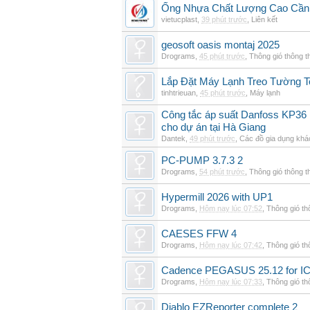
Ống Nhựa Chất Lượng Cao Cần
vietucplast
,
39 phút trước
,
Liên kết
geosoft oasis montaj 2025
Drograms
,
45 phút trước
,
Thông gió thông 
Lắp Đặt Máy Lạnh Treo Tường T
tinhtrieuan
,
45 phút trước
,
Máy lạnh
Công tắc áp suất Danfoss KP36 
cho dự án tại Hà Giang
Dantek
,
49 phút trước
,
Các đồ gia dụng khá
PC-PUMP 3.7.3 2
Drograms
,
54 phút trước
,
Thông gió thông 
Hypermill 2026 with UP1
Drograms
,
Hôm nay lúc 07:52
,
Thông gió t
CAESES FFW 4
Drograms
,
Hôm nay lúc 07:42
,
Thông gió t
Cadence PEGASUS 25.12 for I
Drograms
,
Hôm nay lúc 07:33
,
Thông gió t
Diablo EZReporter complete 2