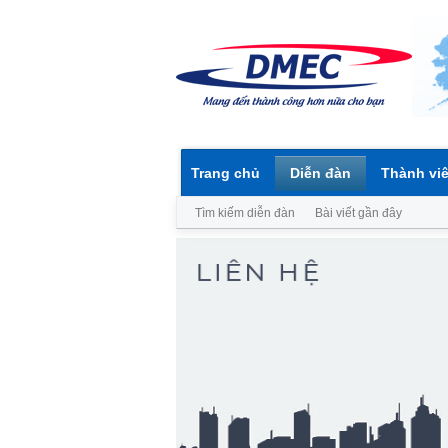
Trang chủ
Diễn đàn
Thành vi
Tìm kiếm diễn đàn
Bài viết gần đây