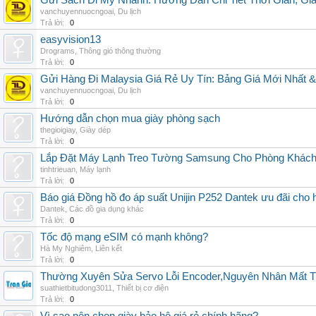
Gửi Sách Đi Mỹ Nhanh: Hướng Dẫn Chi Tiết Thời Gian, G
vanchuyennuocngoai
,
Du lịch
Trả lời:
0
easyvision13
Drograms
,
Thông gió thông thường
Trả lời:
0
Gửi Hàng Đi Malaysia Giá Rẻ Uy Tín: Bảng Giá Mới Nhất 
vanchuyennuocngoai
,
Du lịch
Trả lời:
0
Hướng dẫn chọn mua giày phòng sạch
thegioigiay
,
Giày dép
Trả lời:
0
Lắp Đặt Máy Lạnh Treo Tường Samsung Cho Phòng Khác
tinhtrieuan
,
Máy lạnh
Trả lời:
0
Báo giá Đồng hồ đo áp suất Unijin P252 Dantek ưu đãi cho h
Dantek
,
Các đồ gia dụng khác
Trả lời:
0
Tốc độ mạng eSIM có mạnh không?
Hà My Nghiêm
,
Liên kết
Trả lời:
0
Thường Xuyên Sửa Servo Lỗi Encoder,Nguyên Nhân Mất T
suathietbitudong3011
,
Thiết bị cơ điện
Trả lời:
0