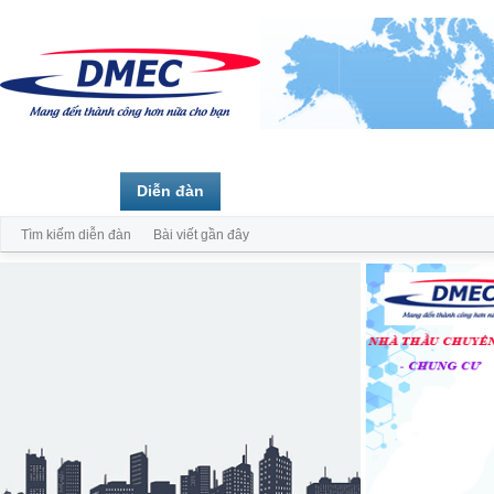
Trang chủ
Diễn đàn
Thành viên
Tìm kiếm diễn đàn
Bài viết gần đây