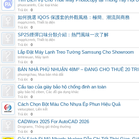
Tìm Dịch Vụ Cho Thuê Máy Photocopy tại Thông Tây Hội U
phuocaninfo
,
Các loại khác
Trả lời:
0
如何挑選 IQOS 保護套的外觀風格：極簡、潮流與商務
mqqrkzmrb
,
Thiết bị điện
Trả lời:
0
SP2S煙彈口味分類介紹：熱門風味一次了解
mqqrkzmrb
,
Thiết bị điện
Trả lời:
0
Lắp Đặt Máy Lạnh Treo Tường Samsung Cho Showroom
tinhtrieuan
,
Máy lạnh
Trả lời:
0
BÁN NHÀ PHÚ NHUẬN 48M² – ĐANG CHO THUÊ 20 TRIỆ
phuongchau
,
Mua bán nhà đất
Trả lời:
0
Cấu tạo của giày bảo hộ chống đinh an toàn
giày bảo hộ ziben
,
Các đồ gia dụng khác
Trả lời:
0
Cách Chọn Bột Màu Cho Nhựa Ép Phun Hiệu Quả
vietucplast
,
Liên kết
Trả lời:
0
CADWorx 2025 For AutoCAD 2026
Drograms
,
Thông gió thông thường
Trả lời:
0