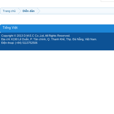
Trang chủ
Diễn đàn
Tiếng Việt
Copyright © 2013 D.M.E.C Co.,Ltd, All Rights Reserved.
Địa chỉ: K190 Lê Duẩn, P. Tân chính, Q. Thanh Khê, Thp. Đà Nẵng, Việt Nam.
Điện thoại: (+84) 5113752506