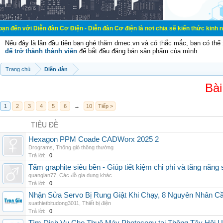
ễn đàn Cơ Điện - Diễn đàn Cơ điện là nơi chia sẽ kiến thức kinh nghiệm trong 
Nếu đây là lần đầu tiên bạn ghé thăm dmec.vn và có thắc mắc, bạn có th
để trở thành thành viên
để bắt đầu đăng bán sản phẩm của mình.
Trang chủ
Diễn đàn
Bài
1
2
3
4
5
6
→
10
Tiếp >
TIÊU ĐỀ
Hexagon PPM Coade CADWorx 2025 2
Drograms
,
Thông gió thông thường
Trả lời:
0
Tấm graphite siêu bền - Giúp tiết kiệm chi phí và tăng năng 
quanglan77
,
Các đồ gia dụng khác
Trả lời:
0
Nhận Sửa Servo Bị Rung Giật Khi Chạy, 8 Nguyên Nhân C
suathietbitudong3011
,
Thiết bị điện
Trả lời:
0