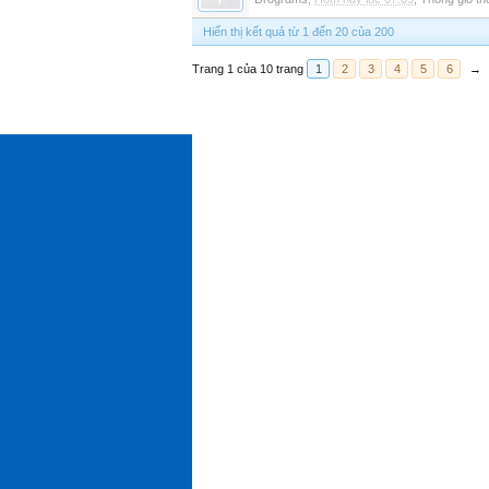
Hiển thị kết quả từ 1 đến 20 của 200
Trang 1 của 10 trang
1
2
3
4
5
6
→