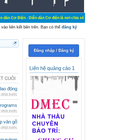
 Diễn đàn Cơ điện là nơi chia sẽ kiến thức kinh nghiệm trong lãnh vực cơ điện
vào liên kết bên trên. Bạn có thể
đăng ký
Đăng nhập / Đăng ký
Liên hệ quảng cáo 1
ẾT CUỐI
 lao động
 phút trước
rograms
 phút trước
p vân gỗ
 phút trước
maytron