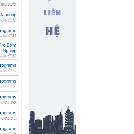
 phút trước
olaodong
y lúc 07:59
rograms
y lúc 07:56
Pro Bơm
g Nghiệp
y lúc 07:50
rograms
y lúc 07:45
rograms
y lúc 07:33
rograms
y lúc 07:24
rograms
y lúc 07:12
rograms
y lúc 07:03