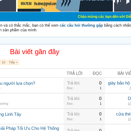
Chào mừng các bạn đến với Diễn đàn Cơ Điện -
vn và có thắc mắc, bạn có thể xem
các câu hỏi thường gặp
bằng cách nhấn 
n sản phẩm của mình.
Bài viết gần đây
10
Tiếp >
TRẢ LỜI
ĐỌC
BÀI VI
Trả lời:
0
giày bảo hộ
ều người lựa chọn?
p
Đọc:
1
3
Trả lời:
0
D
thường
Đọc:
1
10
Trả lời:
0
cửa thé
ng Linh Tây
Đọc:
1
10
iải Pháp Tối Ưu Cho Hệ Thống
Trả lời:
0