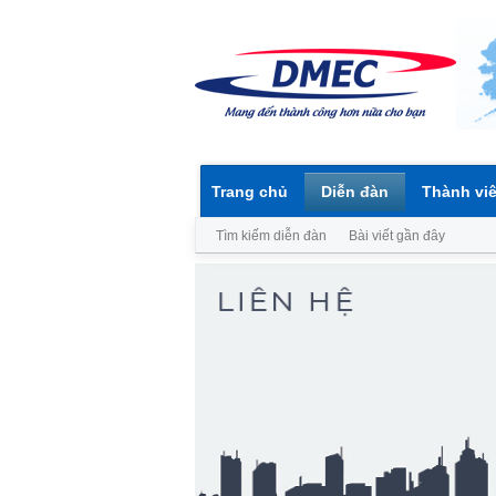
Trang chủ
Diễn đàn
Thành vi
Tìm kiếm diễn đàn
Bài viết gần đây