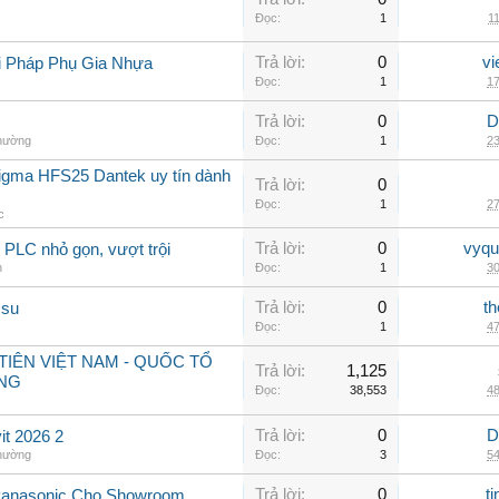
Đọc:
1
11
Trả lời:
0
vi
i Pháp Phụ Gia Nhựa
Đọc:
1
17
Trả lời:
0
D
thường
Đọc:
1
23
sigma HFS25 Dantek uy tín dành
Trả lời:
0
Đọc:
1
27
c
Trả lời:
0
vyqu
PLC nhỏ gọn, vượt trội
n
Đọc:
1
30
Trả lời:
0
th
 su
Đọc:
1
47
IÊN VIỆT NAM - QUỐC TỔ
Trả lời:
1,125
NG
Đọc:
38,553
48
Trả lời:
0
D
t 2026 2
thường
Đọc:
3
54
Trả lời:
0
t
Panasonic Cho Showroom