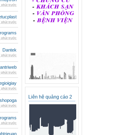
 phút trước
etucplast
 phút trước
rograms
 phút trước
Dantek
 phút trước
antriweb
 phút trước
egioigiay
 phút trước
Liên hệ quảng cáo 2
shopoga
 phút trước
rograms
 phút trước
inhtrieuan