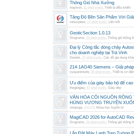
Thông Gió Nhà Xưởng
maytron
,
11 phút trước
,
Thiết bị điều khiển
Tăng Độ Bền Sản Phẩm Với Giả
vietucplast
,
17 phút trước
,
Liên kết
GeoticSection 1.0.13
Drograms
,
23 phút trước
,
Thông gió thông 
Đại lý Công tắc dòng chảy Auto
cho doanh nghiệp tại Trà Vinh
Dantek
,
27 phút trước
,
Các đồ gia dụng khá
214-1AG40 Siemens – Giải pháp 
vyquantriweb
,
30 phút trước
,
Thiết bị cơ điệ
Ưu điểm của giày bảo hộ đế cao
thegioigiay
,
47 phút trước
,
Giày dép
VĂN HÓA CỘI NGUỒN RỒNG T
HÙNG VƯƠNG TRUYỀN XUỐ
shopoga
,
1/11/23
,
Khoa học huyền bí
MagiCAD 2026 for AutoCAD Revi
Drograms
,
54 phút trước
,
Thông gió thông 
Lắp Đặt Máy Lạnh Treo Tường 