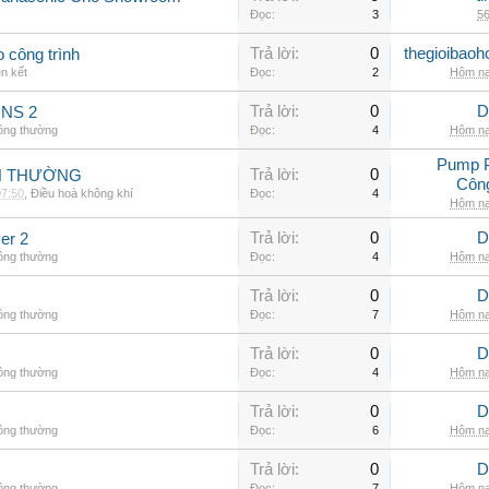
Đọc:
3
56
Trả lời:
0
thegioibaoh
o công trình
ên kết
Đọc:
2
Hôm na
Trả lời:
0
D
INS 2
hông thường
Đọc:
4
Hôm na
Pump 
Trả lời:
0
NH THƯỜNG
Côn
07:50
,
Điều hoà không khí
Đọc:
4
Hôm na
Trả lời:
0
D
er 2
hông thường
Đọc:
4
Hôm na
Trả lời:
0
D
hông thường
Đọc:
7
Hôm na
Trả lời:
0
D
hông thường
Đọc:
4
Hôm na
Trả lời:
0
D
hông thường
Đọc:
6
Hôm na
Trả lời:
0
D
hông thường
Đọc:
7
Hôm na