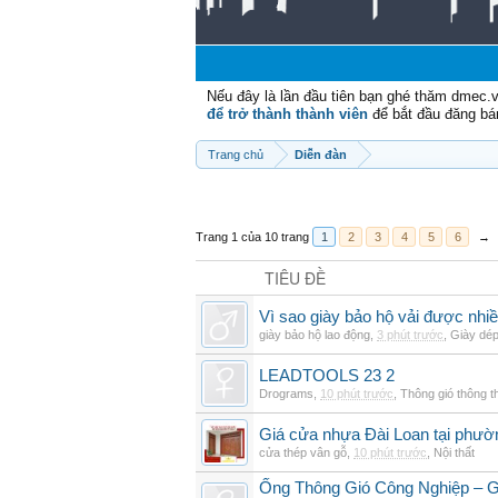
Nếu đây là lần đầu tiên bạn ghé thăm dmec.
để trở thành thành viên
để bắt đầu đăng bá
Trang chủ
Diễn đàn
Trang 1 của 10 trang
1
2
3
4
5
6
→
TIÊU ĐỀ
Vì sao giày bảo hộ vải được nhi
giày bảo hộ lao động
,
3 phút trước
,
Giày dé
LEADTOOLS 23 2
Drograms
,
10 phút trước
,
Thông gió thông 
Giá cửa nhựa Đài Loan tại phườ
cửa thép vân gỗ
,
10 phút trước
,
Nội thất
Ống Thông Gió Công Nghiệp – G