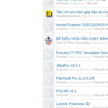
tinhtrieuan
,
56 phút trước
,
Máy lạnh
Tiêu chí lựa chọn giày bảo hộ ch
thegioibaoholaodong
,
Hôm nay lúc 07:59
,
Li
Inertial Explorer 11(IE11)GNSS+
Drograms
,
Hôm nay lúc 07:56
,
Thông gió t
BỂ ĐIỀU HÒA VẪN CHẠY BÌ
Pump Pro Bơm Công Nghiệp
,
Hôm nay lúc 
Process IT OPC Simulation Serv
Drograms
,
Hôm nay lúc 07:45
,
Thông gió t
JMatPro 16.0 2
Drograms
,
Hôm nay lúc 07:33
,
Thông gió t
PlanSwift Pro 11.0.0.129
Drograms
,
Hôm nay lúc 07:24
,
Thông gió t
PSCAD v5.1
Drograms
,
Hôm nay lúc 07:12
,
Thông gió t
Lorentz Peakview 3D
Drograms
,
Hôm nay lúc 07:03
,
Thông gió t