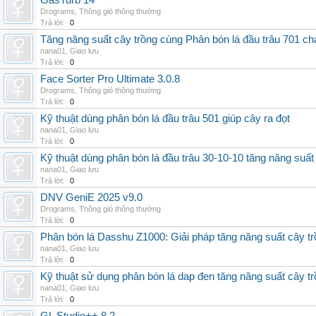
GasTurb 14
Drograms
,
Thông gió thông thường
Trả lời:
0
Tăng năng suất cây trồng cùng Phân bón lá đầu trâu 701 ch
nana01
,
Giao lưu
Trả lời:
0
Face Sorter Pro Ultimate 3.0.8
Drograms
,
Thông gió thông thường
Trả lời:
0
Kỹ thuật dùng phân bón lá đầu trâu 501 giúp cây ra đọt
nana01
,
Giao lưu
Trả lời:
0
Kỹ thuật dùng phân bón lá đầu trâu 30-10-10 tăng năng suất
nana01
,
Giao lưu
Trả lời:
0
DNV GeniE 2025 v9.0
Drograms
,
Thông gió thông thường
Trả lời:
0
Phân bón lá Dasshu Z1000: Giải pháp tăng năng suất cây t
nana01
,
Giao lưu
Trả lời:
0
Kỹ thuật sử dụng phân bón lá dap đen tăng năng suất cây t
nana01
,
Giao lưu
Trả lời:
0