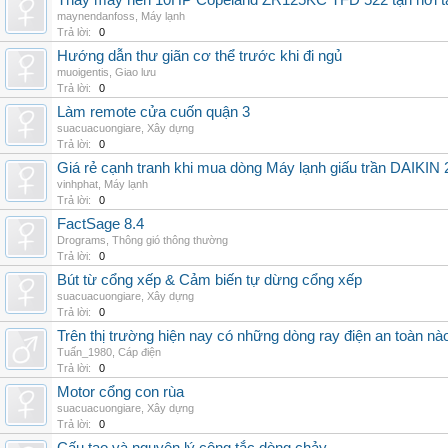
Thay máy nén 10HP Copeland ZR125KC TFD 522 tận nơi tại 
maynendanfoss
,
Máy lạnh
Trả lời:
0
Hướng dẫn thư giãn cơ thể trước khi đi ngủ
muoigentis
,
Giao lưu
Trả lời:
0
Làm remote cửa cuốn quận 3
suacuacuongiare
,
Xây dựng
Trả lời:
0
Giá rẻ cạnh tranh khi mua dòng Máy lạnh giấu trần DAIKIN
vinhphat
,
Máy lạnh
Trả lời:
0
FactSage 8.4
Drograms
,
Thông gió thông thường
Trả lời:
0
Bút từ cổng xếp & Cảm biến tự dừng cổng xếp
suacuacuongiare
,
Xây dựng
Trả lời:
0
Trên thị trường hiện nay có những dòng ray điện an toàn nà
Tuấn_1980
,
Cáp điện
Trả lời:
0
Motor cổng con rùa
suacuacuongiare
,
Xây dựng
Trả lời:
0