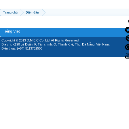
Trang chủ
Diễn đàn
Tiếng Việt
Copyright © 2013 D.M.E.C Co.,Ltd, All Rights Reserved.
Địa chỉ: K190 Lê Duẩn, P. Tân chính, Q. Thanh Khê, Thp. Đà Nẵng, Việt Nam.
Điện thoại: (+84) 5113752506