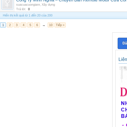
Công Ty Minh Nghĩa – Chuyên Bán Remote Motor Cửa Cổn
suacuacuongiare
,
Xây dựng
Trả lời:
0
Hiển thị kết quả từ 1 đến 20 của 200
1
2
3
4
5
6
→
10
Tiếp >
Đă
Liê