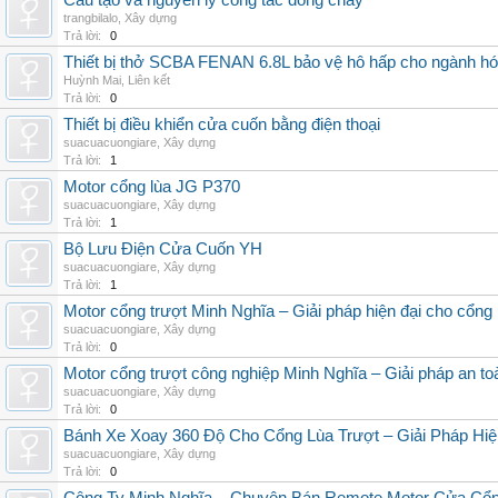
Cấu tạo và nguyên lý công tắc dòng chảy
trangbilalo
,
Xây dựng
Trả lời:
0
Thiết bị thở SCBA FENAN 6.8L bảo vệ hô hấp cho ngành hó
Huỳnh Mai
,
Liên kết
Trả lời:
0
Thiết bị điều khiển cửa cuốn bằng điện thoại
suacuacuongiare
,
Xây dựng
Trả lời:
1
Motor cổng lùa JG P370
suacuacuongiare
,
Xây dựng
Trả lời:
1
Bộ Lưu Điện Cửa Cuốn YH
suacuacuongiare
,
Xây dựng
Trả lời:
1
Motor cổng trượt Minh Nghĩa – Giải pháp hiện đại cho cổng l
suacuacuongiare
,
Xây dựng
Trả lời:
0
Motor cổng trượt công nghiệp Minh Nghĩa – Giải pháp an to
suacuacuongiare
,
Xây dựng
Trả lời:
0
Bánh Xe Xoay 360 Độ Cho Cổng Lùa Trượt – Giải Pháp Hiệ
suacuacuongiare
,
Xây dựng
Trả lời:
0