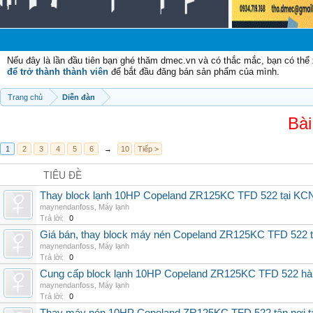
Chào 
Nếu đây là lần đầu tiên bạn ghé thăm dmec.vn và có thắc mắc, bạn có th
để trở thành thành viên
để bắt đầu đăng bán sản phẩm của mình.
Trang chủ
Diễn đàn
Bài
1
2
3
4
5
6
→
10
Tiếp >
TIÊU ĐỀ
Thay block lạnh 10HP Copeland ZR125KC TFD 522 tại KCN 
maynendanfoss
,
Máy lạnh
Trả lời:
0
Giá bán, thay block máy nén Copeland ZR125KC TFD 522 tậ
maynendanfoss
,
Máy lạnh
Trả lời:
0
Cung cấp block lạnh 10HP Copeland ZR125KC TFD 522 hàng 
maynendanfoss
,
Máy lạnh
Trả lời:
0