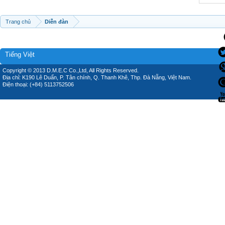
Trang chủ
Diễn đàn
Tiếng Việt
Copyright © 2013 D.M.E.C Co.,Ltd, All Rights Reserved.
Địa chỉ: K190 Lê Duẩn, P. Tân chính, Q. Thanh Khê, Thp. Đà Nẵng, Việt Nam.
Điện thoại: (+84) 5113752506