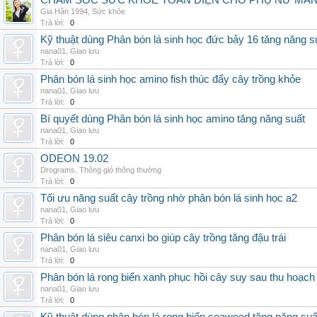
CHĂM SÓC SỨC KHỎE TOÀN DIỆN CHO PHỤ NỮ MÃN 
Gia Hân 1994
,
Sức khỏe
Trả lời:
0
Kỹ thuật dùng Phân bón lá sinh học đức bảy 16 tăng năng s
nana01
,
Giao lưu
Trả lời:
0
Phân bón lá sinh học amino fish thúc đẩy cây trồng khỏe
nana01
,
Giao lưu
Trả lời:
0
Bí quyết dùng Phân bón lá sinh học amino tăng năng suất
nana01
,
Giao lưu
Trả lời:
0
ODEON 19.02
Drograms
,
Thông gió thông thường
Trả lời:
0
Tối ưu năng suất cây trồng nhờ phân bón lá sinh học a2
nana01
,
Giao lưu
Trả lời:
0
Phân bón lá siêu canxi bo giúp cây trồng tăng đậu trái
nana01
,
Giao lưu
Trả lời:
0
Phân bón lá rong biển xanh phục hồi cây suy sau thu hoạch
nana01
,
Giao lưu
Trả lời:
0