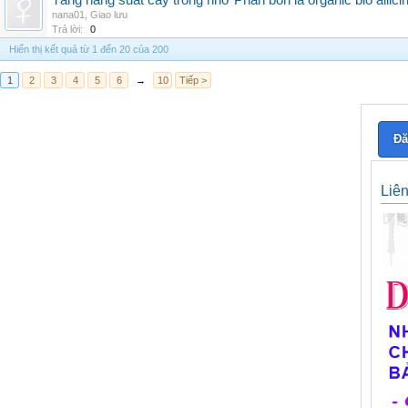
Tăng năng suất cây trồng nhờ Phân bón lá organic bio allici
nana01
,
Giao lưu
Trả lời:
0
Hiển thị kết quả từ 1 đến 20 của 200
1
2
3
4
5
6
→
10
Tiếp >
Đă
Liê