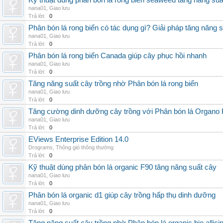
Kỹ thuật dùng phân bón lá rong biển seaweed tăng năng suấ
nana01
,
Giao lưu
Trả lời:
0
Phân bón lá rong biển có tác dụng gì? Giải pháp tăng năng 
nana01
,
Giao lưu
Trả lời:
0
Phân bón lá rong biển Canada giúp cây phục hồi nhanh
nana01
,
Giao lưu
Trả lời:
0
Tăng năng suất cây trồng nhờ Phân bón lá rong biển
nana01
,
Giao lưu
Trả lời:
0
Tăng cường dinh dưỡng cây trồng với Phân bón lá Organo 
nana01
,
Giao lưu
Trả lời:
0
EViews Enterprise Edition 14.0
Drograms
,
Thông gió thông thường
Trả lời:
0
Kỹ thuật dùng phân bón lá organic F90 tăng năng suất cây
nana01
,
Giao lưu
Trả lời:
0
Phân bón lá organic d1 giúp cây trồng hấp thụ dinh dưỡng
nana01
,
Giao lưu
Trả lời:
0