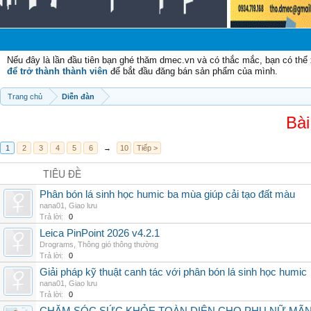
Nếu đây là lần đầu tiên bạn ghé thăm dmec.vn và có thắc mắc, bạn có th
để trở thành thành viên
để bắt đầu đăng bán sản phẩm của mình.
Trang chủ
Diễn đàn
Bài
1
2
3
4
5
6
→
10
Tiếp >
TIÊU ĐỀ
Phân bón lá sinh học humic ba mùa giúp cải tạo đất màu
nana01
,
Giao lưu
Trả lời:
0
Leica PinPoint 2026 v4.2.1
Drograms
,
Thông gió thông thường
Trả lời:
0
Giải pháp kỹ thuật canh tác với phân bón lá sinh học humic
nana01
,
Giao lưu
Trả lời:
0