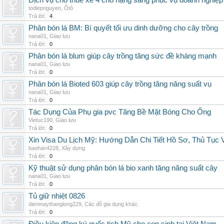
Dịch vụ cho thuê xe 4 chỗ hạng sang phục vụ doanh nghiệ
todiepnguyen
,
Ôtô
Trả lời:
4
Phân bón lá BM: Bí quyết tối ưu dinh dưỡng cho cây trồng
nana01
,
Giao lưu
Trả lời:
0
Phân bón lá blum giúp cây trồng tăng sức đề kháng mạnh
nana01
,
Giao lưu
Trả lời:
0
Phân bón lá Bioted 603 giúp cây trồng tăng năng suất vụ
nana01
,
Giao lưu
Trả lời:
0
Tác Dụng Của Phụ gia pvc Tăng Bề Mặt Bóng Cho Ống
Vietuc190
,
Giao lưu
Trả lời:
0
Xin Visa Du Lịch Mỹ: Hướng Dẫn Chi Tiết Hồ Sơ, Thủ Tục
baohan4228
,
Xây dựng
Trả lời:
0
Kỹ thuật sử dụng phân bón lá bio xanh tăng năng suất cây
nana01
,
Giao lưu
Trả lời:
0
Tủ giữ nhiệt 0826
dienmaythanglong229
,
Các đồ gia dụng khác
Trả lời:
0