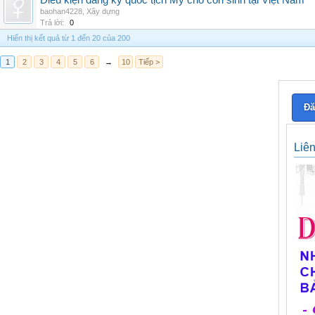
Điều kiện đăng ký quốc tịch Mỹ cho con sinh tại Việt Nam
baohan4228
,
Xây dựng
Trả lời:
0
Hiển thị kết quả từ 1 đến 20 của 200
1
2
3
4
5
6
→
10
Tiếp >
Đă
Liê