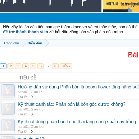
Chà
Nếu đây là lần đầu tiên bạn ghé thăm dmec.vn và có thắc mắc, bạn có th
để trở thành thành viên
để bắt đầu đăng bán sản phẩm của mình.
Trang chủ
Diễn đàn
Bài
1
2
3
4
5
6
→
10
Tiếp >
TIÊU ĐỀ
Hướng dẫn sử dụng Phân bón lá boom flower tăng năng suấ
nana01
,
Giao lưu
Trả lời:
0
Kỹ thuật canh tác: Phân bón lá bón gốc được không?
nana01
,
Giao lưu
Trả lời:
0
Kỹ thuật dùng phân bón lá bo thái tăng năng suất cây trồng
nana01
,
Giao lưu
Trả lời:
0