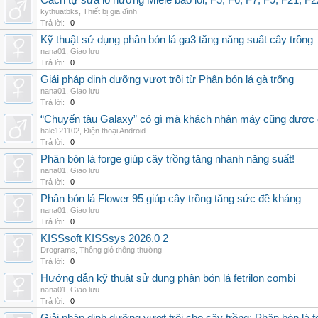
Cách tự sửa lò nướng Miele báo lỗi, F5, F6, F7, F9, F21, F2
kythuatbks
,
Thiết bị gia đình
Trả lời:
0
Kỹ thuật sử dụng phân bón lá ga3 tăng năng suất cây trồng
nana01
,
Giao lưu
Trả lời:
0
Giải pháp dinh dưỡng vượt trội từ Phân bón lá gà trống
nana01
,
Giao lưu
Trả lời:
0
“Chuyến tàu Galaxy” có gì mà khách nhận máy cũng được đ
hale121102
,
Điện thoại Android
Trả lời:
0
Phân bón lá forge giúp cây trồng tăng nhanh năng suất!
nana01
,
Giao lưu
Trả lời:
0
Phân bón lá Flower 95 giúp cây trồng tăng sức đề kháng
nana01
,
Giao lưu
Trả lời:
0
KISSsoft KISSsys 2026.0 2
Drograms
,
Thông gió thông thường
Trả lời:
0
Hướng dẫn kỹ thuật sử dụng phân bón lá fetrilon combi
nana01
,
Giao lưu
Trả lời:
0