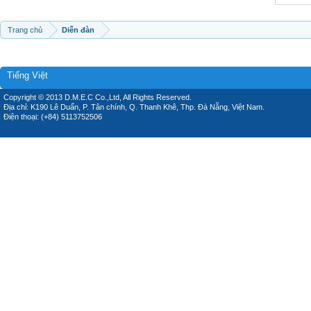
Trang chủ
Diễn đàn
Tiếng Việt
Copyright © 2013 D.M.E.C Co.,Ltd, All Rights Reserved.
Địa chỉ: K190 Lê Duẩn, P. Tân chính, Q. Thanh Khê, Thp. Đà Nẵng, Việt Nam.
Điện thoại: (+84) 5113752506