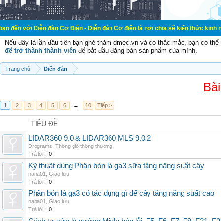
ễn đàn Cơ Điện - Diễn đàn Cơ điện là nơi chia sẽ kiến thức kinh nghiệm trong 
Nếu đây là lần đầu tiên bạn ghé thăm dmec.vn và có thắc mắc, bạn có th
để trở thành thành viên
để bắt đầu đăng bán sản phẩm của mình.
Trang chủ
Diễn đàn
Bài
1
2
3
4
5
6
→
10
Tiếp >
TIÊU ĐỀ
LIDAR360 9.0 & LIDAR360 MLS 9.0 2
Drograms
,
Thông gió thông thường
Trả lời:
0
Kỹ thuật dùng Phân bón lá ga3 sữa tăng năng suất cây
nana01
,
Giao lưu
Trả lời:
0
Phân bón lá ga3 có tác dụng gì để cây tăng năng suất cao
nana01
,
Giao lưu
Trả lời:
0