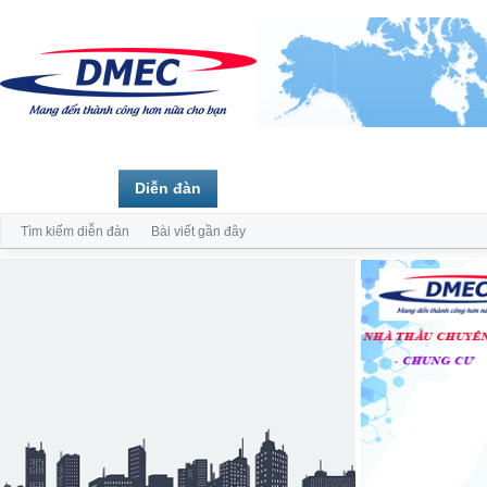
Trang chủ
Diễn đàn
Thành viên
Tìm kiếm diễn đàn
Bài viết gần đây