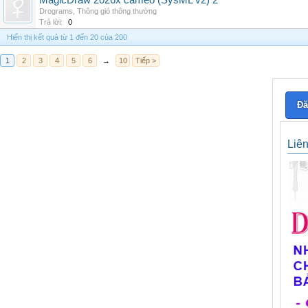
MagicDraw 2026x cameo (SysML v2) 2
Drograms
,
Thông gió thông thường
Trả lời:
0
Hiển thị kết quả từ 1 đến 20 của 200
1
2
3
4
5
6
→
10
Tiếp >
Đă
Liê