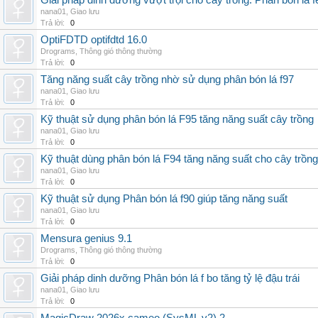
Giải pháp dinh dưỡng vượt trội cho cây trồng: Phân bón lá fe
nana01
,
Giao lưu
Trả lời:
0
OptiFDTD optifdtd 16.0
Drograms
,
Thông gió thông thường
Trả lời:
0
Tăng năng suất cây trồng nhờ sử dụng phân bón lá f97
nana01
,
Giao lưu
Trả lời:
0
Kỹ thuật sử dụng phân bón lá F95 tăng năng suất cây trồng
nana01
,
Giao lưu
Trả lời:
0
Kỹ thuật dùng phân bón lá F94 tăng năng suất cho cây trồng
nana01
,
Giao lưu
Trả lời:
0
Kỹ thuật sử dụng Phân bón lá f90 giúp tăng năng suất
nana01
,
Giao lưu
Trả lời:
0
Mensura genius 9.1
Drograms
,
Thông gió thông thường
Trả lời:
0
Giải pháp dinh dưỡng Phân bón lá f bo tăng tỷ lệ đậu trái
nana01
,
Giao lưu
Trả lời:
0