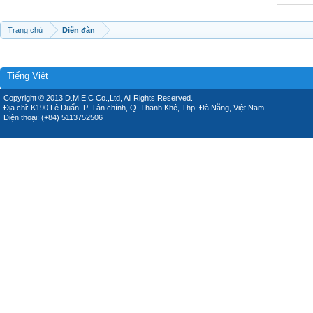
Trang chủ
Diễn đàn
Tiếng Việt
Copyright © 2013 D.M.E.C Co.,Ltd, All Rights Reserved.
Địa chỉ: K190 Lê Duẩn, P. Tân chính, Q. Thanh Khê, Thp. Đà Nẵng, Việt Nam.
Điện thoại: (+84) 5113752506