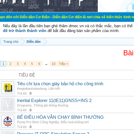
ễn đàn Cơ Điện - Diễn đàn Cơ điện là nơi chia sẽ kiến thức kinh nghiệm trong 
Nếu đây là lần đầu tiên bạn ghé thăm dmec.vn và có thắc mắc, bạn có th
để trở thành thành viên
để bắt đầu đăng bán sản phẩm của mình.
Trang chủ
Diễn đàn
Bài
1
2
3
4
5
6
→
10
Tiếp >
TIÊU ĐỀ
Tiêu chí lựa chọn giày bảo hộ cho công trình
thegioibaoholaodong
,
Liên kết
Trả lời:
0
Inertial Explorer 11(IE11)GNSS+INS 2
Drograms
,
Thông gió thông thường
Trả lời:
0
BỂ ĐIỀU HÒA VẪN CHẠY BÌNH THƯỜNG
Pump Pro Bơm Công Nghiệp
,
Điều hoà không khí
Trả lời:
0