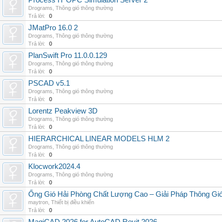
Process IT OPC Simulation Server 2
Drograms
,
Thông gió thông thường
Trả lời:
0
JMatPro 16.0 2
Drograms
,
Thông gió thông thường
Trả lời:
0
PlanSwift Pro 11.0.0.129
Drograms
,
Thông gió thông thường
Trả lời:
0
PSCAD v5.1
Drograms
,
Thông gió thông thường
Trả lời:
0
Lorentz Peakview 3D
Drograms
,
Thông gió thông thường
Trả lời:
0
HIERARCHICAL LINEAR MODELS HLM 2
Drograms
,
Thông gió thông thường
Trả lời:
0
Klocwork2024.4
Drograms
,
Thông gió thông thường
Trả lời:
0
Ống Gió Hải Phòng Chất Lượng Cao – Giải Pháp Thông Gió
maytron
,
Thiết bị điều khiển
Trả lời:
0