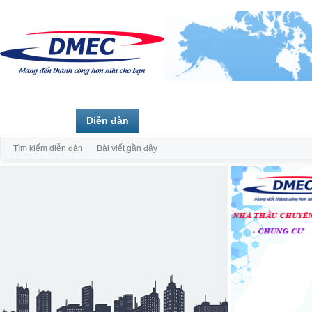
Trang chủ
Diễn đàn
Thành viên
Tìm kiếm diễn đàn
Bài viết gần đây