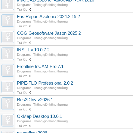
MagiCAD 2026 for AutoCAD Revit 2026
Drograms
,
Thông gió thông thường
Trả lời:
0
FastReport Avalonia 2024.2.19 2
Drograms
,
Thông gió thông thường
Trả lời:
0
CGG Geosoftware Jason 2025 2
Drograms
,
Thông gió thông thường
Trả lời:
0
INSUL v.10.0.7 2
Drograms
,
Thông gió thông thường
Trả lời:
0
Frontline InCAM Pro 7.1
Drograms
,
Thông gió thông thường
Trả lời:
0
PIPE-FLO Professional 2.0 2
Drograms
,
Thông gió thông thường
Trả lời:
0
Res2DInv v2026.1
Drograms
,
Thông gió thông thường
Trả lời:
0
OkMap Desktop 19.6.1
Drograms
,
Thông gió thông thường
Trả lời:
0