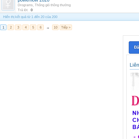
powerflow 2026
Drograms
,
Thông gió thông thường
Trả lời:
0
Hiển thị kết quả từ 1 đến 20 của 200
1
2
3
4
5
6
→
10
Tiếp >
Đă
Liê