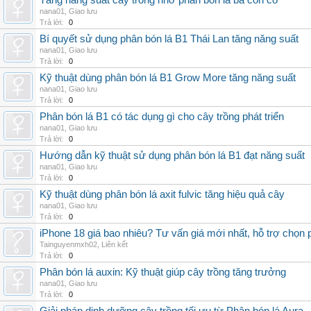
Tăng năng suất cây trồng nhờ phân bón lá ba con cò
nana01
,
Giao lưu
Trả lời:
0
Bí quyết sử dụng phân bón lá B1 Thái Lan tăng năng suất
nana01
,
Giao lưu
Trả lời:
0
Kỹ thuật dùng phân bón lá B1 Grow More tăng năng suất
nana01
,
Giao lưu
Trả lời:
0
Phân bón lá B1 có tác dụng gì cho cây trồng phát triển
nana01
,
Giao lưu
Trả lời:
0
Hướng dẫn kỹ thuật sử dụng phân bón lá B1 đạt năng suất
nana01
,
Giao lưu
Trả lời:
0
Kỹ thuật dùng phân bón lá axit fulvic tăng hiệu quả cây
nana01
,
Giao lưu
Trả lời:
0
iPhone 18 giá bao nhiêu? Tư vấn giá mới nhất, hỗ trợ chọn
Tainguyenmxh02
,
Liên kết
Trả lời:
0
Phân bón lá auxin: Kỹ thuật giúp cây trồng tăng trưởng
nana01
,
Giao lưu
Trả lời:
0