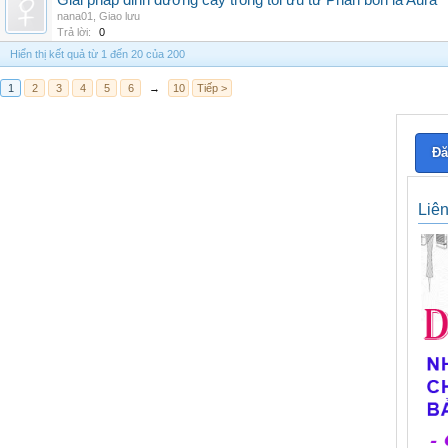
Giải pháp dinh dưỡng cây trồng tối ưu từ Phân bón lá Aura
nana01
,
Giao lưu
Trả lời:
0
Hiển thị kết quả từ 1 đến 20 của 200
1
2
3
4
5
6
→
10
Tiếp >
Đă
Liê