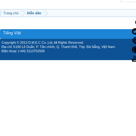
Trang chủ
Diễn đàn
Tiếng Việt
Copyright © 2013 D.M.E.C Co.,Ltd, All Rights Reserved.
Địa chỉ: K190 Lê Duẩn, P. Tân chính, Q. Thanh Khê, Thp. Đà Nẵng, Việt Nam.
Điện thoại: (+84) 5113752506