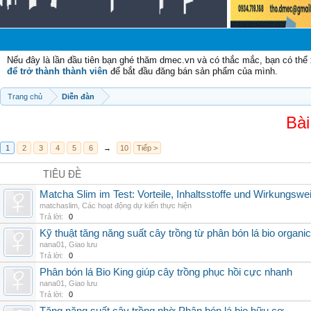
Chào
Nếu đây là lần đầu tiên bạn ghé thăm dmec.vn và có thắc mắc, bạn có th
để trở thành thành viên
để bắt đầu đăng bán sản phẩm của mình.
Trang chủ
Diễn đàn
Bài
1
2
3
4
5
6
→
10
Tiếp >
TIÊU ĐỀ
Matcha Slim im Test: Vorteile, Inhaltsstoffe und Wirkungswe
matchaslim
,
Các hoạt động dự kiến thực hiện
Trả lời:
0
Kỹ thuật tăng năng suất cây trồng từ phân bón lá bio organic
nana01
,
Giao lưu
Trả lời:
0
Phân bón lá Bio King giúp cây trồng phục hồi cực nhanh
nana01
,
Giao lưu
Trả lời:
0