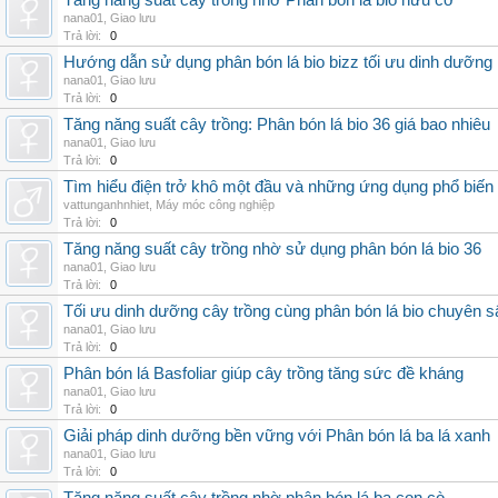
Tăng năng suất cây trồng nhờ Phân bón lá bio hữu cơ
nana01
,
Giao lưu
Trả lời:
0
Hướng dẫn sử dụng phân bón lá bio bizz tối ưu dinh dưỡng
nana01
,
Giao lưu
Trả lời:
0
Tăng năng suất cây trồng: Phân bón lá bio 36 giá bao nhiêu
nana01
,
Giao lưu
Trả lời:
0
Tìm hiểu điện trở khô một đầu và những ứng dụng phổ biến 
vattunganhnhiet
,
Máy móc công nghiệp
Trả lời:
0
Tăng năng suất cây trồng nhờ sử dụng phân bón lá bio 36
nana01
,
Giao lưu
Trả lời:
0
Tối ưu dinh dưỡng cây trồng cùng phân bón lá bio chuyên s
nana01
,
Giao lưu
Trả lời:
0
Phân bón lá Basfoliar giúp cây trồng tăng sức đề kháng
nana01
,
Giao lưu
Trả lời:
0
Giải pháp dinh dưỡng bền vững với Phân bón lá ba lá xanh
nana01
,
Giao lưu
Trả lời:
0