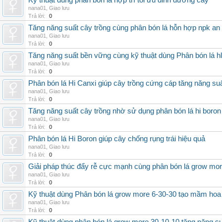
Kỹ thuật dùng phân bón lá hợp trí tối ưu dinh dưỡng cây
nana01
,
Giao lưu
Trả lời:
0
Tăng năng suất cây trồng cùng phân bón lá hỗn hợp npk an
nana01
,
Giao lưu
Trả lời:
0
Tăng năng suất bền vững cùng kỹ thuật dùng Phân bón lá h
nana01
,
Giao lưu
Trả lời:
0
Phân bón lá Hi Canxi giúp cây trồng cứng cáp tăng năng su
nana01
,
Giao lưu
Trả lời:
0
Tăng năng suất cây trồng nhờ sử dụng phân bón lá hi boron
nana01
,
Giao lưu
Trả lời:
0
Phân bón lá Hi Boron giúp cây chống rụng trái hiệu quả
nana01
,
Giao lưu
Trả lời:
0
Giải pháp thúc đẩy rễ cực mạnh cùng phân bón lá grow mo
nana01
,
Giao lưu
Trả lời:
0
Kỹ thuật dùng Phân bón lá grow more 6-30-30 tạo mầm hoa
nana01
,
Giao lưu
Trả lời:
0