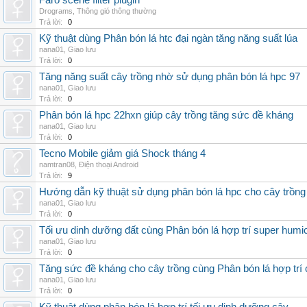
Faro scene filter plugin
Drograms
,
Thông gió thông thường
Trả lời:
0
Kỹ thuật dùng Phân bón lá htc đại ngàn tăng năng suất lúa
nana01
,
Giao lưu
Trả lời:
0
Tăng năng suất cây trồng nhờ sử dụng phân bón lá hpc 97
nana01
,
Giao lưu
Trả lời:
0
Phân bón lá hpc 22hxn giúp cây trồng tăng sức đề kháng
nana01
,
Giao lưu
Trả lời:
0
Tecno Mobile giảm giá Shock tháng 4
namtran08
,
Điện thoại Android
Trả lời:
9
Hướng dẫn kỹ thuật sử dụng phân bón lá hpc cho cây trồng
nana01
,
Giao lưu
Trả lời:
0
Tối ưu dinh dưỡng đất cùng Phân bón lá hợp trí super humi
nana01
,
Giao lưu
Trả lời:
0
Tăng sức đề kháng cho cây trồng cùng Phân bón lá hợp trí 
nana01
,
Giao lưu
Trả lời:
0