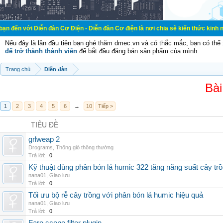
ễn đàn Cơ Điện - Diễn đàn Cơ điện là nơi chia sẽ kiến thức kinh nghiệm trong 
Nếu đây là lần đầu tiên bạn ghé thăm dmec.vn và có thắc mắc, bạn có th
để trở thành thành viên
để bắt đầu đăng bán sản phẩm của mình.
Trang chủ
Diễn đàn
Bài
1
2
3
4
5
6
→
10
Tiếp >
TIÊU ĐỀ
grlweap 2
Drograms
,
Thông gió thông thường
Trả lời:
0
Kỹ thuật dùng phân bón lá humic 322 tăng năng suất cây tr
nana01
,
Giao lưu
Trả lời:
0
Tối ưu bộ rễ cây trồng với phân bón lá humic hiệu quả
nana01
,
Giao lưu
Trả lời:
0