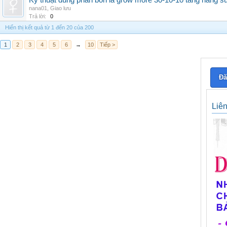
Kỹ thuật dùng phân bón lá grow more 30-10-10 tăng năng s
nana01
,
Giao lưu
Trả lời:
0
Hiển thị kết quả từ 1 đến 20 của 200
1
2
3
4
5
6
→
10
Tiếp >
Đă
Liê