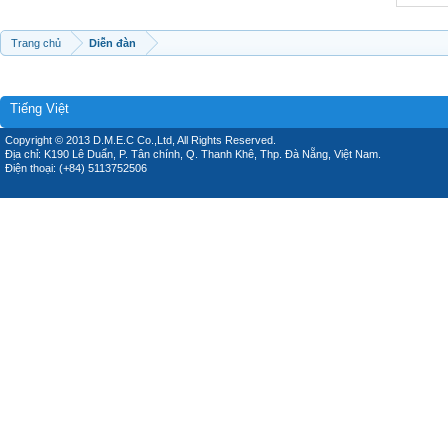
Trang chủ
Diễn đàn
Tiếng Việt
Copyright © 2013 D.M.E.C Co.,Ltd, All Rights Reserved.
Địa chỉ: K190 Lê Duẩn, P. Tân chính, Q. Thanh Khê, Thp. Đà Nẵng, Việt Nam.
Điện thoại: (+84) 5113752506