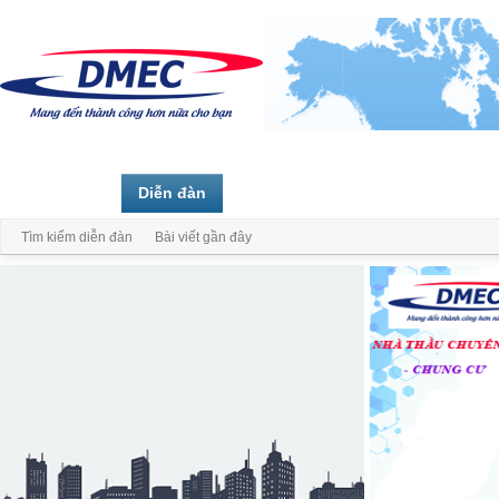
Trang chủ
Diễn đàn
Thành viên
Tìm kiếm diễn đàn
Bài viết gần đây