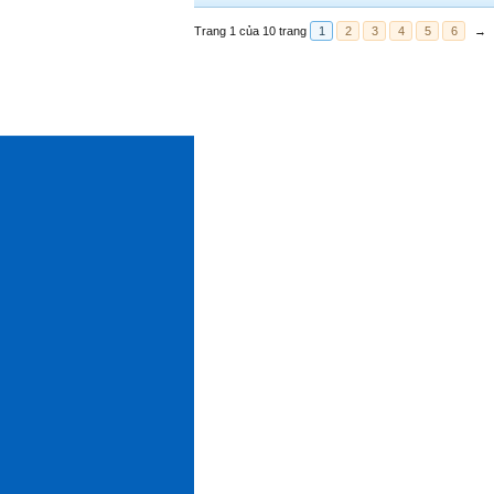
Trang 1 của 10 trang
1
2
3
4
5
6
→