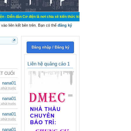
 điện là nơi chia sẽ kiến thức kinh nghiệm trong lãnh vực cơ điện, mua bán, k
vào liên kết bên trên. Bạn có thể
đăng ký
Đăng nhập / Đăng ký
Liên hệ quảng cáo 1
ẾT CUỐI
nana01
 phút trước
nana01
 phút trước
nana01
 phút trước
nana01