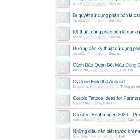
nana01
,
26 phút trước
,
Giao lưu
Bí quyết sử dụng phân bón lá can
nana01
,
33 phút trước
,
Giao lưu
Kỹ thuật dùng phân bón lá canxi n
nana01
,
40 phút trước
,
Giao lưu
Hướng dẫn kỹ thuật sử dụng phâ
nana01
,
46 phút trước
,
Giao lưu
Cách Bảo Quản Bột Màu Đúng 
Vietuc190
,
Hôm nay lúc 22:29
,
Giao lưu
Cyclone Field360 Android
Drograms
,
Hôm nay lúc 21:42
,
Thông gió t
Couple Tattoos Ideas for Partne
huyen2307
,
6/1/26
,
Giao lưu
Orosteel Erfahrungen 2026 – Pre
orosteelkaufen
,
Hôm nay lúc 21:31
,
Các hoạ
Những điều nên biết trước khi m
Góc Balo
,
Hôm nay lúc 21:21
,
Balo