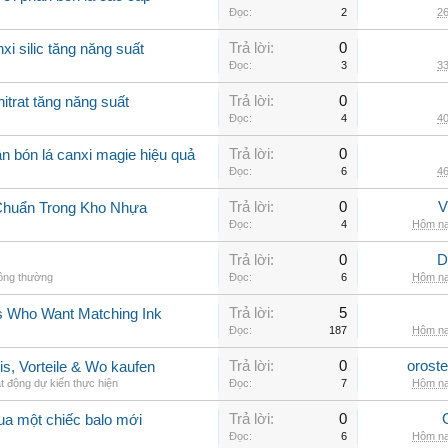
Đọc:
2
26
Trả lời:
0
xi silic tăng năng suất
Đọc:
3
33
Trả lời:
0
itrat tăng năng suất
Đọc:
4
40
Trả lời:
0
n bón lá canxi magie hiệu quả
Đọc:
6
46
Trả lời:
0
V
Chuẩn Trong Kho Nhựa
Đọc:
4
Hôm na
Trả lời:
0
D
hông thường
Đọc:
6
Hôm na
Trả lời:
5
rs Who Want Matching Ink
Đọc:
187
Hôm na
Trả lời:
0
orost
is, Vorteile & Wo kaufen
t động dự kiến thực hiện
Đọc:
7
Hôm na
Trả lời:
0
ua một chiếc balo mới
Đọc:
6
Hôm na