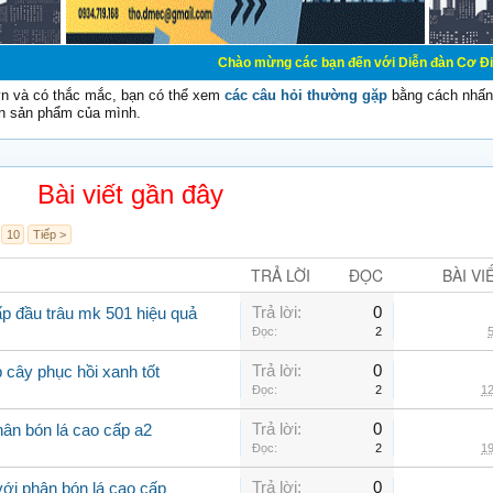
Chào mừng các bạn đến với Diễn đàn Cơ Điện - Diễn đàn Cơ
vn và có thắc mắc, bạn có thể xem
các câu hỏi thường gặp
bằng cách nhấn 
n sản phẩm của mình.
Bài viết gần đây
10
Tiếp >
TRẢ LỜI
ĐỌC
BÀI VI
Trả lời:
0
ấp đầu trâu mk 501 hiệu quả
Đọc:
2
5
Trả lời:
0
 cây phục hồi xanh tốt
Đọc:
2
12
Trả lời:
0
ân bón lá cao cấp a2
Đọc:
2
19
Trả lời:
0
với phân bón lá cao cấp