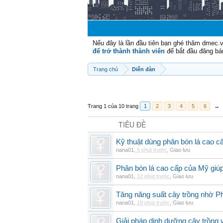
Nếu đây là lần đầu tiên bạn ghé thăm dmec.
để trở thành thành viên
để bắt đầu đăng bá
Trang chủ
Diễn đàn
Trang 1 của 10 trang
1
2
3
4
5
6
→
TIÊU ĐỀ
Kỹ thuật dùng phân bón lá cao c
nana01
,
5 phút trước
,
Giao lưu
Phân bón lá cao cấp của Mỹ giúp
nana01
,
12 phút trước
,
Giao lưu
Tăng năng suất cây trồng nhờ Ph
nana01
,
19 phút trước
,
Giao lưu
Giải pháp dinh dưỡng cây trồng 