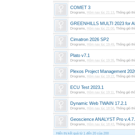
COMET 3
Drograms
,
Hôm nay lúc 21:13
,
Thông gió t
GREENHILLS MULTI 2023 for 
Drograms
,
Hôm nay lúc 21:00
,
Thông gió t
Cimatron 2026 SP2
Drograms
,
Hôm nay lúc 19:49
,
Thông gió t
Plato v7.1
Drograms
,
Hôm nay lúc 19:35
,
Thông gió t
Plexos Project Management 202
Drograms
,
Hôm nay lúc 19:22
,
Thông gió t
ECU Test 2023.1
Drograms
,
Hôm nay lúc 19:11
,
Thông gió th
Dynamic Web TWAIN 17.2.1
Drograms
,
Hôm nay lúc 18:56
,
Thông gió t
Geoscience ANALYST Pro v.4.7.
Drograms
,
Hôm nay lúc 18:43
,
Thông gió t
Hiển thị kết quả từ 1 đến 20 của 200