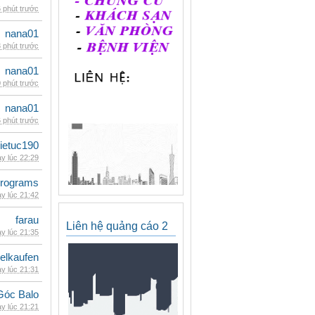
 phút trước
nana01
 phút trước
nana01
 phút trước
nana01
 phút trước
ietuc190
y lúc 22:29
rograms
y lúc 21:42
farau
Liên hệ quảng cáo 2
y lúc 21:35
eelkaufen
y lúc 21:31
Góc Balo
y lúc 21:21