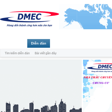
Trang chủ
Diễn đàn
Thành viên
Tìm kiếm diễn đàn
Bài viết gần đây