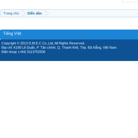
Trang chủ
Diễn đàn
Tiếng Việt
Copyright © 2013 D.M.E.C Co.,Ltd, All Rights Reserved.
Địa chỉ: K190 Lê Duẩn, P. Tân chính, Q. Thanh Khê, Thp. Đà Nẵng, Việt Nam.
Điện thoại: (+84) 5113752506