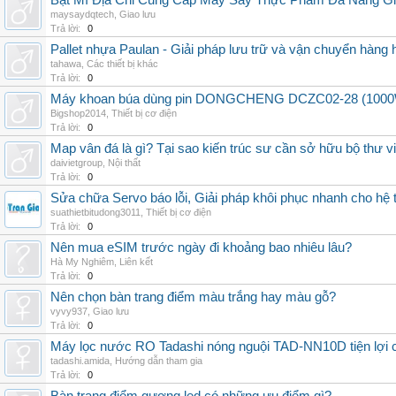
Bật Mí Địa Chỉ Cung Cấp Máy Sấy Thực Phẩm Đa Năng G
maysaydqtech
,
Giao lưu
Trả lời:
0
Pallet nhựa Paulan - Giải pháp lưu trữ và vận chuyển hàng
tahawa
,
Các thiết bị khác
Trả lời:
0
Máy khoan búa dùng pin DONGCHENG DCZC02-28 (1000W, 
Bigshop2014
,
Thiết bị cơ điện
Trả lời:
0
Map vân đá là gì? Tại sao kiến trúc sư cần sở hữu bộ thư 
daivietgroup
,
Nội thất
Trả lời:
0
Sửa chữa Servo báo lỗi, Giải pháp khôi phục nhanh cho hệ 
suathietbitudong3011
,
Thiết bị cơ điện
Trả lời:
0
Nên mua eSIM trước ngày đi khoảng bao nhiêu lâu?
Hà My Nghiêm
,
Liên kết
Trả lời:
0
Nên chọn bàn trang điểm màu trắng hay màu gỗ?
vyvy937
,
Giao lưu
Trả lời:
0
Máy lọc nước RO Tadashi nóng nguội TAD-NN10D tiện lợi c
tadashi.amida
,
Hướng dẫn tham gia
Trả lời:
0