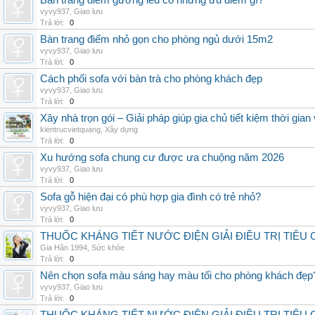
Bàn trang điểm gương led có những ưu điểm gì?
vyvy937
,
Giao lưu
Trả lời:
0
Bàn trang điểm nhỏ gọn cho phòng ngủ dưới 15m2
vyvy937
,
Giao lưu
Trả lời:
0
Cách phối sofa với bàn trà cho phòng khách đẹp
vyvy937
,
Giao lưu
Trả lời:
0
Xây nhà trọn gói – Giải pháp giúp gia chủ tiết kiệm thời gia
kientrucvietquang
,
Xây dựng
Trả lời:
0
Xu hướng sofa chung cư được ưa chuộng năm 2026
vyvy937
,
Giao lưu
Trả lời:
0
Sofa gỗ hiện đại có phù hợp gia đình có trẻ nhỏ?
vyvy937
,
Giao lưu
Trả lời:
0
THUỐC KHÁNG TIẾT NƯỚC ĐIỆN GIẢI ĐIỀU TRỊ TIÊU
Gia Hân 1994
,
Sức khỏe
Trả lời:
0
Nên chọn sofa màu sáng hay màu tối cho phòng khách đẹp
vyvy937
,
Giao lưu
Trả lời:
0