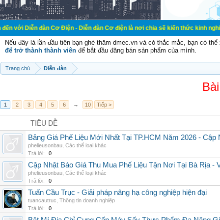
đàn Cơ Điện - Diễn đàn Cơ điện là nơi chia sẽ kiến thức kinh nghiệm trong lãn
Nếu đây là lần đầu tiên bạn ghé thăm dmec.vn và có thắc mắc, bạn có th
để trở thành thành viên
để bắt đầu đăng bán sản phẩm của mình.
Trang chủ
Diễn đàn
Bài
1
2
3
4
5
6
→
10
Tiếp >
TIÊU ĐỀ
Bảng Giá Phế Liệu Mới Nhất Tại TP.HCM Năm 2026 - Cập 
phelieusonbau
,
Các thể loại khác
Trả lời:
0
Cập Nhật Báo Giá Thu Mua Phế Liệu Tận Nơi Tại Bà Rịa -
phelieusonbau
,
Các thể loại khác
Trả lời:
0
Tuấn Cầu Trục - Giải pháp nâng hạ công nghiệp hiện đại
tuancautruc
,
Thông tin doanh nghiệp
Trả lời:
0