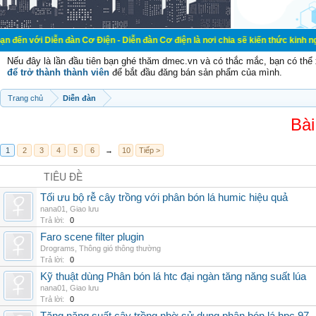
ễn đàn Cơ Điện - Diễn đàn Cơ điện là nơi chia sẽ kiến thức kinh nghiệm trong l
Nếu đây là lần đầu tiên bạn ghé thăm dmec.vn và có thắc mắc, bạn có th
để trở thành thành viên
để bắt đầu đăng bán sản phẩm của mình.
Trang chủ
Diễn đàn
Bài
1
2
3
4
5
6
→
10
Tiếp >
TIÊU ĐỀ
Tối ưu bộ rễ cây trồng với phân bón lá humic hiệu quả
nana01
,
Giao lưu
Trả lời:
0
Faro scene filter plugin
Drograms
,
Thông gió thông thường
Trả lời:
0
Kỹ thuật dùng Phân bón lá htc đại ngàn tăng năng suất lúa
nana01
,
Giao lưu
Trả lời:
0