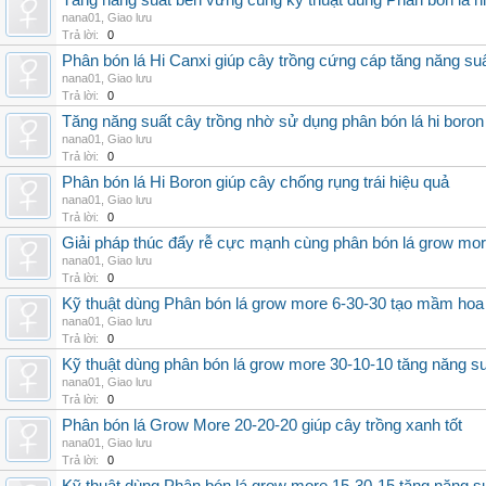
Tăng năng suất bền vững cùng kỹ thuật dùng Phân bón lá h
nana01
,
Giao lưu
Trả lời:
0
Phân bón lá Hi Canxi giúp cây trồng cứng cáp tăng năng su
nana01
,
Giao lưu
Trả lời:
0
Tăng năng suất cây trồng nhờ sử dụng phân bón lá hi boron
nana01
,
Giao lưu
Trả lời:
0
Phân bón lá Hi Boron giúp cây chống rụng trái hiệu quả
nana01
,
Giao lưu
Trả lời:
0
Giải pháp thúc đẩy rễ cực mạnh cùng phân bón lá grow mo
nana01
,
Giao lưu
Trả lời:
0
Kỹ thuật dùng Phân bón lá grow more 6-30-30 tạo mầm hoa
nana01
,
Giao lưu
Trả lời:
0
Kỹ thuật dùng phân bón lá grow more 30-10-10 tăng năng s
nana01
,
Giao lưu
Trả lời:
0
Phân bón lá Grow More 20-20-20 giúp cây trồng xanh tốt
nana01
,
Giao lưu
Trả lời:
0