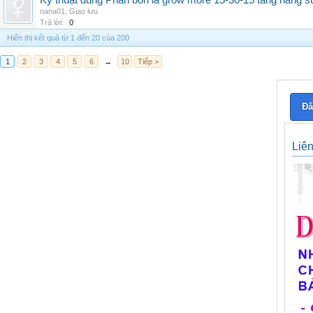
Kỹ thuật dùng Phân bón lá grow more 15-30-15 tăng năng s
nana01
,
Giao lưu
Trả lời:
0
Hiển thị kết quả từ 1 đến 20 của 200
1
2
3
4
5
6
→
10
Tiếp >
Đă
Liê