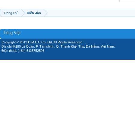
Trang chủ
Diễn đàn
Tiếng Việt
Copyright © 2013 D.M.E.C Co.,Ltd, All Rights Reserved.
Địa chỉ: K190 Lê Duẩn, P. Tân chính, Q. Thanh Khê, Thp. Đà Nẵng, Việt Nam.
Điện thoại: (+84) 5113752506