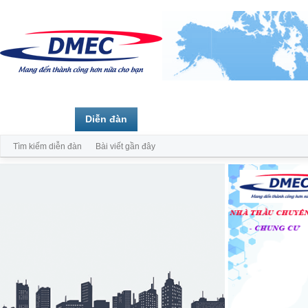
Trang chủ
Diễn đàn
Thành viên
Tìm kiếm diễn đàn
Bài viết gần đây