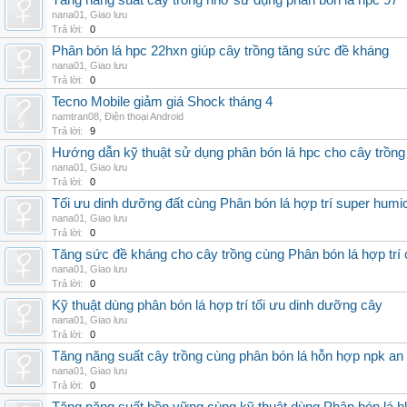
Tăng năng suất cây trồng nhờ sử dụng phân bón lá hpc 97
nana01
,
Giao lưu
Trả lời:
0
Phân bón lá hpc 22hxn giúp cây trồng tăng sức đề kháng
nana01
,
Giao lưu
Trả lời:
0
Tecno Mobile giảm giá Shock tháng 4
namtran08
,
Điện thoại Android
Trả lời:
9
Hướng dẫn kỹ thuật sử dụng phân bón lá hpc cho cây trồng
nana01
,
Giao lưu
Trả lời:
0
Tối ưu dinh dưỡng đất cùng Phân bón lá hợp trí super humi
nana01
,
Giao lưu
Trả lời:
0
Tăng sức đề kháng cho cây trồng cùng Phân bón lá hợp trí 
nana01
,
Giao lưu
Trả lời:
0
Kỹ thuật dùng phân bón lá hợp trí tối ưu dinh dưỡng cây
nana01
,
Giao lưu
Trả lời:
0
Tăng năng suất cây trồng cùng phân bón lá hỗn hợp npk an
nana01
,
Giao lưu
Trả lời:
0