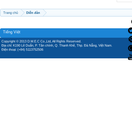
Trang chủ
Diễn đàn
Tiếng Việt
Copyright © 2013 D.M.E.C Co.,Ltd, All Rights Reserved.
Địa chỉ: K190 Lê Duẩn, P. Tân chính, Q. Thanh Khê, Thp. Đà Nẵng, Việt Nam.
Điện thoại: (+84) 5113752506