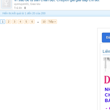
Vì sao bé bị bàn chân bẹt: Chuyên gia giải đáp chi tiết
uyenuyen01
,
Giao lưu
Trả lời:
0
Hiển thị kết quả từ 1 đến 20 của 200
1
2
3
4
5
6
→
10
Tiếp >
Đă
Liê