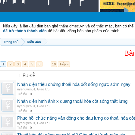
Ch
Nếu đây là lần đầu tiên bạn ghé thăm dmec.vn và có thắc mắc, bạn có th
để trở thành thành viên
để bắt đầu đăng bán sản phẩm của mình.
Trang chủ
Diễn đàn
Bài
1
2
3
4
5
6
→
10
Tiếp >
TIÊU ĐỀ
Nhận diện triệu chứng thoái hóa đốt sống ngực sớm ngay
uyenuyen01
,
Giao lưu
Trả lời:
0
Nhận diện hình ảnh x quang thoái hóa cột sống thắt lưng
uyenuyen01
,
Giao lưu
Trả lời:
0
Phục hồi chức năng vận động cho đau lưng do thoái hóa cộ
uyenuyen01
,
Giao lưu
Trả lời:
0