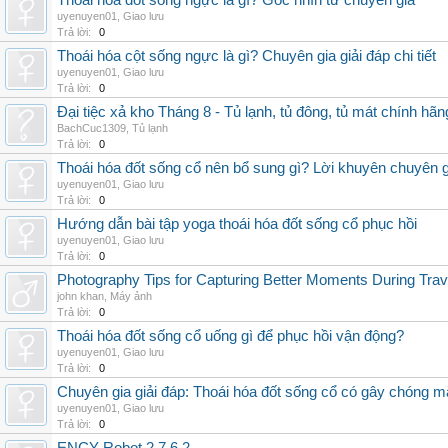
Thoái hóa đốt sống ngực là gì? Góc nhìn từ chuyên gia
uyenuyen01
,
Giao lưu
Trả lời:
0
Thoái hóa cột sống ngực là gì? Chuyên gia giải đáp chi tiết
uyenuyen01
,
Giao lưu
Trả lời:
0
Đại tiệc xả kho Tháng 8 - Tủ lạnh, tủ đông, tủ mát chính hã
BachCuc1309
,
Tủ lạnh
Trả lời:
0
Thoái hóa đốt sống cổ nên bổ sung gì? Lời khuyên chuyên g
uyenuyen01
,
Giao lưu
Trả lời:
0
Hướng dẫn bài tập yoga thoái hóa đốt sống cổ phục hồi
uyenuyen01
,
Giao lưu
Trả lời:
0
Photography Tips for Capturing Better Moments During Trav
john khan
,
Máy ảnh
Trả lời:
0
Thoái hóa đốt sống cổ uống gì để phục hồi vận động?
uyenuyen01
,
Giao lưu
Trả lời:
0
Chuyên gia giải đáp: Thoái hóa đốt sống cổ có gây chóng m
uyenuyen01
,
Giao lưu
Trả lời:
0