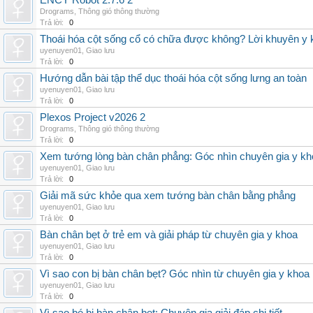
ENCY Robot 2.7.6 2
Drograms
,
Thông gió thông thường
Trả lời:
0
Thoái hóa cột sống cổ có chữa được không? Lời khuyên y 
uyenuyen01
,
Giao lưu
Trả lời:
0
Hướng dẫn bài tập thể dục thoái hóa cột sống lưng an toàn
uyenuyen01
,
Giao lưu
Trả lời:
0
Plexos Project v2026 2
Drograms
,
Thông gió thông thường
Trả lời:
0
Xem tướng lòng bàn chân phẳng: Góc nhìn chuyên gia y kh
uyenuyen01
,
Giao lưu
Trả lời:
0
Giải mã sức khỏe qua xem tướng bàn chân bằng phẳng
uyenuyen01
,
Giao lưu
Trả lời:
0
Bàn chân bẹt ở trẻ em và giải pháp từ chuyên gia y khoa
uyenuyen01
,
Giao lưu
Trả lời:
0
Vì sao con bị bàn chân bẹt? Góc nhìn từ chuyên gia y khoa
uyenuyen01
,
Giao lưu
Trả lời:
0