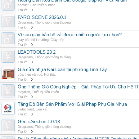
Huong Dan Xoa Danh Gia Google Map Khi Viet Nham
seoviet
,
Các thiết bị khác
Trả lời:
0
FARO SCENE 2026.0.1
Drograms
,
Thông gió thông thường
Trả lời:
0
Vì sao giày bảo hộ vải được nhiều người lựa chọn?
giày bảo hộ lao động
,
Giày dép
Trả lời:
0
LEADTOOLS 23 2
Drograms
,
Thông gió thông thường
Trả lời:
0
Giá cửa nhựa Đài Loan tại phường Linh Tây
cửa thép vân gỗ
,
Nội thất
Trả lời:
0
Ống Thông Gió Công Nghiệp – Giải Pháp Tối Ưu Cho Hệ 
maytron
,
Thiết bị điều khiển
Trả lời:
0
Tăng Độ Bền Sản Phẩm Với Giải Pháp Phụ Gia Nhựa
vietucplast
,
Liên kết
Trả lời:
0
GeoticSection 1.0.13
Drograms
,
Thông gió thông thường
Trả lời:
0