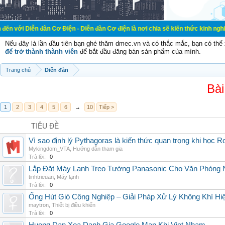
đàn Cơ Điện - Diễn đàn Cơ điện là nơi chia sẽ kiến thức kinh nghiệm trong lãn
Nếu đây là lần đầu tiên bạn ghé thăm dmec.vn và có thắc mắc, bạn có th
để trở thành thành viên
để bắt đầu đăng bán sản phẩm của mình.
Trang chủ
Diễn đàn
Bài
1
2
3
4
5
6
→
10
Tiếp >
TIÊU ĐỀ
Vì sao định lý Pythagoras là kiến thức quan trọng khi học R
Mykingdom_VTA
,
Hướng dẫn tham gia
Trả lời:
0
Lắp Đặt Máy Lạnh Treo Tường Panasonic Cho Văn Phòng 
tinhtrieuan
,
Máy lạnh
Trả lời:
0
Ống Hút Gió Công Nghiệp – Giải Pháp Xử Lý Không Khí H
maytron
,
Thiết bị điều khiển
Trả lời:
0