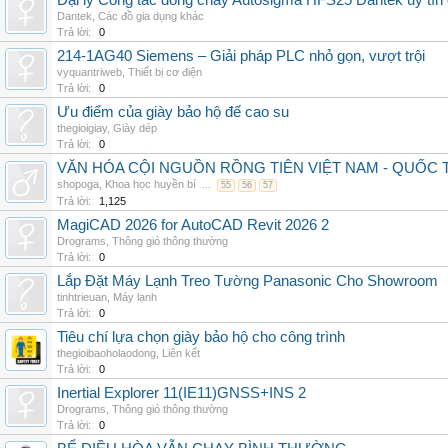
Đại lý Công tắc dòng chảy Autosigma HFS25 Dantek uy tín 
Dantek
,
Các đồ gia dụng khác
Trả lời:
0
214-1AG40 Siemens – Giải pháp PLC nhỏ gọn, vượt trội
vyquantriweb
,
Thiết bị cơ điện
Trả lời:
0
Ưu điểm của giày bảo hộ đế cao su
thegioigiay
,
Giày dép
Trả lời:
0
VĂN HÓA CỘI NGUỒN RỒNG TIÊN VIỆT NAM - QUỐ
shopoga
,
Khoa học huyền bí
...
55
56
57
Trả lời:
1,125
MagiCAD 2026 for AutoCAD Revit 2026 2
Drograms
,
Thông gió thông thường
Trả lời:
0
Lắp Đặt Máy Lạnh Treo Tường Panasonic Cho Showroom
tinhtrieuan
,
Máy lạnh
Trả lời:
0
Tiêu chí lựa chọn giày bảo hộ cho công trình
thegioibaoholaodong
,
Liên kết
Trả lời:
0
Inertial Explorer 11(IE11)GNSS+INS 2
Drograms
,
Thông gió thông thường
Trả lời:
0