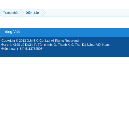
Trang chủ
Diễn đàn
Tiếng Việt
Copyright © 2013 D.M.E.C Co.,Ltd, All Rights Reserved.
Địa chỉ: K190 Lê Duẩn, P. Tân chính, Q. Thanh Khê, Thp. Đà Nẵng, Việt Nam.
Điện thoại: (+84) 5113752506