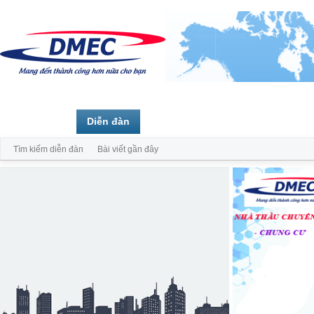
Trang chủ
Diễn đàn
Thành viên
Tìm kiếm diễn đàn
Bài viết gần đây