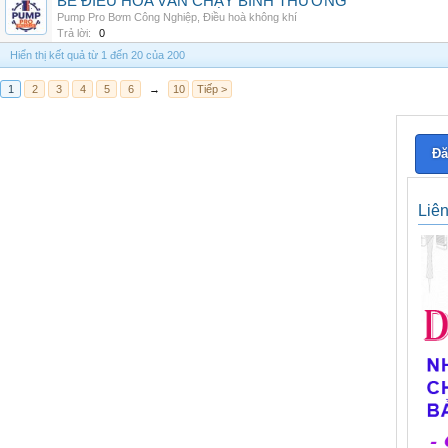
BỂ ĐIỀU HÒA VẪN CHẠY BÌNH THƯỜNG
Pump Pro Bơm Công Nghiệp
,
Điều hoà không khí
Trả lời:
0
Hiển thị kết quả từ 1 đến 20 của 200
1
2
3
4
5
6
→
10
Tiếp >
Đă
Liê