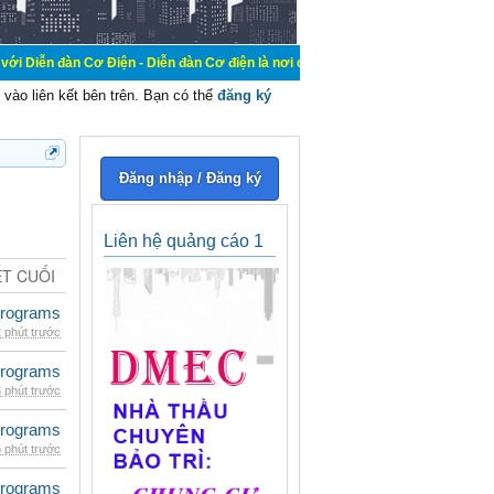
ơ Điện - Diễn đàn Cơ điện là nơi chia sẽ kiến thức kinh nghiệm trong lãnh vực
vào liên kết bên trên. Bạn có thể
đăng ký
Đăng nhập / Đăng ký
Liên hệ quảng cáo 1
ẾT CUỐI
rograms
 phút trước
rograms
 phút trước
rograms
 phút trước
rograms