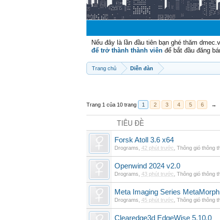
Nếu đây là lần đầu tiên bạn ghé thăm dmec.
để trở thành thành viên
để bắt đầu đăng bá
Trang chủ
Diễn đàn
Trang 1 của 10 trang
1
2
3
4
5
6
→
TIÊU ĐỀ
Forsk Atoll 3.6 x64
Drograms
,
42 phút trước
,
Thông gió thông 
Openwind 2024 v2.0
Drograms
,
43 phút trước
,
Thông gió thông 
Meta Imaging Series MetaMorph
Drograms
,
45 phút trước
,
Thông gió thông 
Clearedge3d EdgeWise 5.10.0