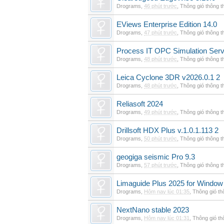
Drograms
,
46 phút trước
,
Thông gió thông 
EViews Enterprise Edition 14.0
Drograms
,
47 phút trước
,
Thông gió thông 
Process IT OPC Simulation Serv
Drograms
,
48 phút trước
,
Thông gió thông 
Leica Cyclone 3DR v2026.0.1 2
Drograms
,
48 phút trước
,
Thông gió thông 
Reliasoft 2024
Drograms
,
49 phút trước
,
Thông gió thông 
Drillsoft HDX Plus v.1.0.1.113 2
Drograms
,
50 phút trước
,
Thông gió thông 
geogiga seismic Pro 9.3
Drograms
,
57 phút trước
,
Thông gió thông 
Limaguide Plus 2025 for Window
Drograms
,
Hôm nay lúc 01:35
,
Thông gió t
NextNano stable 2023
Drograms
,
Hôm nay lúc 01:31
,
Thông gió t