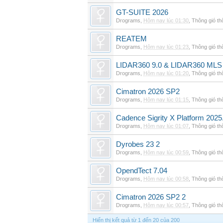
GT-SUITE 2026
Drograms
,
Hôm nay lúc 01:30
,
Thông gió t
REATEM
Drograms
,
Hôm nay lúc 01:23
,
Thông gió t
LIDAR360 9.0 & LIDAR360 MLS 
Drograms
,
Hôm nay lúc 01:20
,
Thông gió t
Cimatron 2026 SP2
Drograms
,
Hôm nay lúc 01:15
,
Thông gió t
Cadence Sigrity X Platform 2025
Drograms
,
Hôm nay lúc 01:07
,
Thông gió t
Dyrobes 23 2
Drograms
,
Hôm nay lúc 00:59
,
Thông gió t
OpendTect 7.04
Drograms
,
Hôm nay lúc 00:58
,
Thông gió t
Cimatron 2026 SP2 2
Drograms
,
Hôm nay lúc 00:57
,
Thông gió t
Hiển thị kết quả từ 1 đến 20 của 200