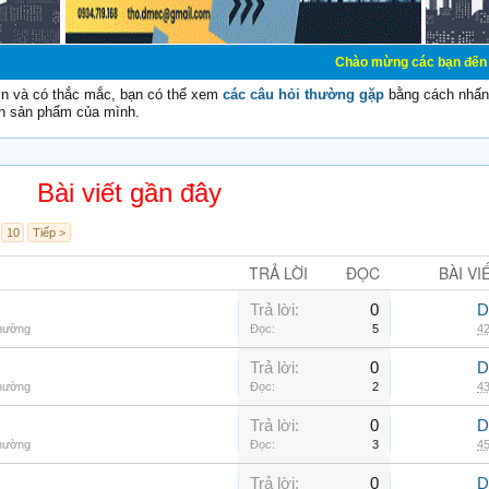
Chào mừng các bạn đến với Diễn đàn C
vn và có thắc mắc, bạn có thể xem
các câu hỏi thường gặp
bằng cách nhấn 
n sản phẩm của mình.
Bài viết gần đây
10
Tiếp >
TRẢ LỜI
ĐỌC
BÀI VI
Trả lời:
0
D
thường
Đọc:
5
42
Trả lời:
0
D
thường
Đọc:
2
43
Trả lời:
0
D
thường
Đọc:
3
45
Trả lời:
0
D