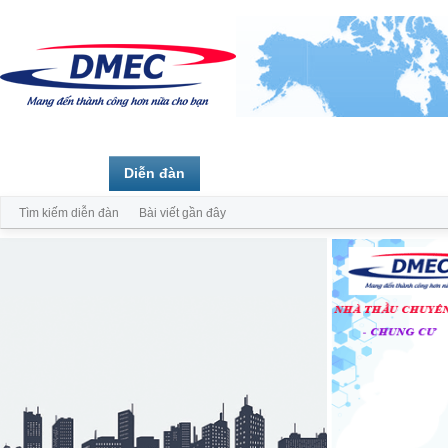
Trang chủ
Diễn đàn
Thành viên
Tìm kiếm diễn đàn
Bài viết gần đây