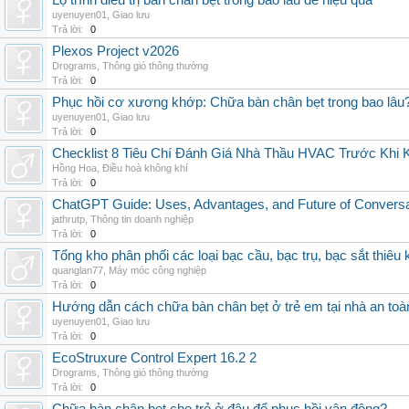
Lộ trình điều trị bàn chân bẹt trong bao lâu để hiệu quả
uyenuyen01
,
Giao lưu
Trả lời:
0
Plexos Project v2026
Drograms
,
Thông gió thông thường
Trả lời:
0
Phục hồi cơ xương khớp: Chữa bàn chân bẹt trong bao lâu
uyenuyen01
,
Giao lưu
Trả lời:
0
Checklist 8 Tiêu Chí Đánh Giá Nhà Thầu HVAC Trước Khi
Hồng Hoa
,
Điều hoà không khí
Trả lời:
0
ChatGPT Guide: Uses, Advantages, and Future of Conversat
jathrutp
,
Thông tin doanh nghiệp
Trả lời:
0
Tổng kho phân phối các loại bạc cầu, bạc trụ, bạc sắt thiêu k
quanglan77
,
Máy móc công nghiệp
Trả lời:
0
Hướng dẫn cách chữa bàn chân bẹt ở trẻ em tại nhà an toà
uyenuyen01
,
Giao lưu
Trả lời:
0
EcoStruxure Control Expert 16.2 2
Drograms
,
Thông gió thông thường
Trả lời:
0