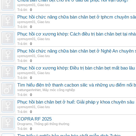
Chữa bàn chân bẹt cho trẻ ở đâu để phục hồi vận động?
uyenuyen01
,
Giao lưu
Trả lời:
0
Phục hồi chức năng chữa bàn chân bẹt ở tphcm chuyên sâ
uyenuyen01
,
Giao lưu
Trả lời:
0
Phục hồi cơ xương khớp: Cách điều trị bàn chân bẹt tại nhà
uyenuyen01
,
Giao lưu
Trả lời:
0
Phục hồi chức năng chữa bàn chân bẹt ở Nghệ An chuyên 
uyenuyen01
,
Giao lưu
Trả lời:
0
Phục hồi cơ xương khớp: Điều trị bàn chân bẹt mất bao lâu
uyenuyen01
,
Giao lưu
Trả lời:
0
Tìm hiểu điện trở thanh cacbon silic và những ưu điểm nổi b
vattunganhnhiet
,
Máy móc công nghiệp
Trả lời:
0
Phục hồi bàn chân bẹt ở huế: Giải pháp y khoa chuyên sâu
uyenuyen01
,
Giao lưu
Trả lời:
0
COPRA RF 2025
Drograms
,
Thông gió thông thường
Trả lời:
0