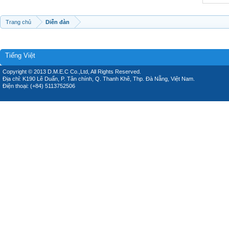
Trang chủ
Diễn đàn
Tiếng Việt
Copyright © 2013 D.M.E.C Co.,Ltd, All Rights Reserved.
Địa chỉ: K190 Lê Duẩn, P. Tân chính, Q. Thanh Khê, Thp. Đà Nẵng, Việt Nam.
Điện thoại: (+84) 5113752506