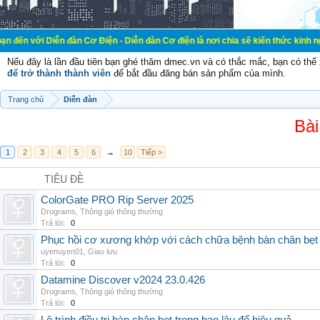
n đàn Cơ Điện - Diễn đàn Cơ điện là nơi chia sẽ kiến thức kinh nghiệm trong l
Nếu đây là lần đầu tiên bạn ghé thăm dmec.vn và có thắc mắc, bạn có th
để trở thành thành viên
để bắt đầu đăng bán sản phẩm của mình.
Trang chủ
Diễn đàn
Bài
1
2
3
4
5
6
→
10
Tiếp >
TIÊU ĐỀ
ColorGate PRO Rip Server 2025
Drograms
,
Thông gió thông thường
Trả lời:
0
Phục hồi cơ xương khớp với cách chữa bệnh bàn chân bẹt
uyenuyen01
,
Giao lưu
Trả lời:
0
Datamine Discover v2024 23.0.426
Drograms
,
Thông gió thông thường
Trả lời:
0