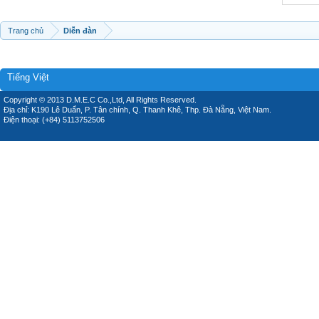
Trang chủ
Diễn đàn
Tiếng Việt
Copyright © 2013 D.M.E.C Co.,Ltd, All Rights Reserved.
Địa chỉ: K190 Lê Duẩn, P. Tân chính, Q. Thanh Khê, Thp. Đà Nẵng, Việt Nam.
Điện thoại: (+84) 5113752506