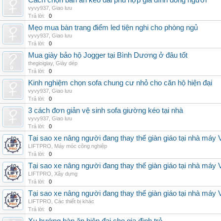
Cách chọn bàn ăn kéo dài phù hợp gia đình đông người
vyvy937
,
Giao lưu
Trả lời:
0
Mẹo mua bàn trang điểm led tiện nghi cho phòng ngủ
vyvy937
,
Giao lưu
Trả lời:
0
Mua giày bảo hộ Jogger tại Bình Dương ở đâu tốt
thegioigiay
,
Giày dép
Trả lời:
0
Kinh nghiệm chọn sofa chung cư nhỏ cho căn hộ hiện đại
vyvy937
,
Giao lưu
Trả lời:
0
3 cách đơn giản vệ sinh sofa giường kéo tại nhà
vyvy937
,
Giao lưu
Trả lời:
0
Tại sao xe nâng người đang thay thế giàn giáo tại nhà máy
LIFTPRO
,
Máy móc công nghiệp
Trả lời:
0
Tại sao xe nâng người đang thay thế giàn giáo tại nhà máy
LIFTPRO
,
Xây dựng
Trả lời:
0
Tại sao xe nâng người đang thay thế giàn giáo tại nhà máy
LIFTPRO
,
Các thiết bị khác
Trả lời:
0