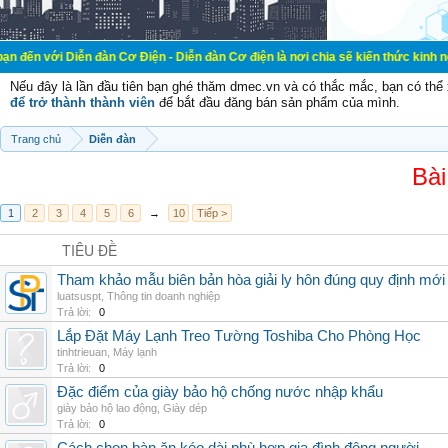
ễn đàn Cơ Điện - Diễn đàn Cơ điện là nơi chia sẽ kiến thức kinh nghiệm trong 
Nếu đây là lần đầu tiên bạn ghé thăm dmec.vn và có thắc mắc, bạn có th
để trở thành thành viên
để bắt đầu đăng bán sản phẩm của mình.
Trang chủ
Diễn đàn
Bài
1
2
3
4
5
6
→
10
Tiếp >
TIÊU ĐỀ
Tham khảo mẫu biên bản hòa giải ly hôn đúng quy định mới
luatsuspt
,
Thông tin doanh nghiệp
Trả lời:
0
Lắp Đặt Máy Lạnh Treo Tường Toshiba Cho Phòng Học
tinhtrieuan
,
Máy lạnh
Trả lời:
0
Đặc điểm của giày bảo hộ chống nước nhập khẩu
giày bảo hộ lao động
,
Giày dép
Trả lời:
0