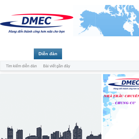
Trang chủ
Diễn đàn
Thành viên
Tìm kiếm diễn đàn
Bài viết gần đây