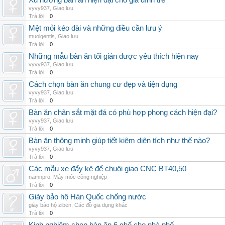
Xu hướng bàn ăn hiện đại cho gia đình trẻ
vyvy937
,
Giao lưu
Trả lời:
0
Mệt mỏi kéo dài và những điều cần lưu ý
muoigentis
,
Giao lưu
Trả lời:
0
Những mẫu bàn ăn tối giản được yêu thích hiện nay
vyvy937
,
Giao lưu
Trả lời:
0
Cách chọn bàn ăn chung cư đẹp và tiện dụng
vyvy937
,
Giao lưu
Trả lời:
0
Bàn ăn chân sắt mặt đá có phù hợp phong cách hiện đại?
vyvy937
,
Giao lưu
Trả lời:
0
Bàn ăn thông minh giúp tiết kiệm diện tích như thế nào?
vyvy937
,
Giao lưu
Trả lời:
0
Các mẫu xe đẩy kệ để chuôi giao CNC BT40,50
namnpro
,
Máy móc công nghiệp
Trả lời:
0
Giày bảo hộ Hàn Quốc chống nước
giày bảo hộ ziben
,
Các đồ gia dụng khác
Trả lời:
0