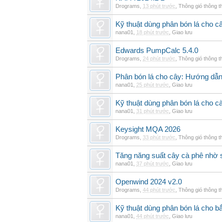
Drograms
,
13 phút trước
,
Thông gió thông 
Kỹ thuật dùng phân bón lá cho c
nana01
,
18 phút trước
,
Giao lưu
Edwards PumpCalc 5.4.0
Drograms
,
24 phút trước
,
Thông gió thông 
Phân bón lá cho cây: Hướng dẫn 
nana01
,
25 phút trước
,
Giao lưu
Kỹ thuật dùng phân bón lá cho c
nana01
,
31 phút trước
,
Giao lưu
Keysight MQA 2026
Drograms
,
33 phút trước
,
Thông gió thông 
Tăng năng suất cây cà phê nhờ 
nana01
,
37 phút trước
,
Giao lưu
Openwind 2024 v2.0
Drograms
,
44 phút trước
,
Thông gió thông 
Kỹ thuật dùng phân bón lá cho bắ
nana01
,
44 phút trước
,
Giao lưu