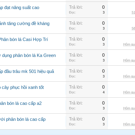
Trả lời:
0
ắp đạt năng suất cao
Đọc:
3
51
Trả lời:
0
cảnh tăng cường đề kháng
Đọc:
3
58
Trả lời:
0
Phân bón lá Casi Hợp Trí
Đọc:
3
Hôm qua
Trả lời:
0
ử dụng phân bón lá Ka Green
Đọc:
3
Hôm qua
Trả lời:
0
ấp đầu trâu mk 501 hiệu quả
Đọc:
3
Hôm qua
Trả lời:
0
 cây phục hồi xanh tốt
Đọc:
4
Hôm qua
Trả lời:
0
ân bón lá cao cấp a2
Đọc:
3
Hôm qua
Trả lời:
0
với phân bón lá cao cấp
Đọc:
3
Hôm qua