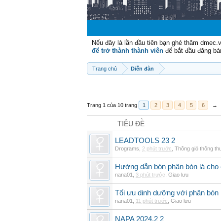
Nếu đây là lần đầu tiên bạn ghé thăm dmec.
để trở thành thành viên
để bắt đầu đăng bá
Trang chủ
Diễn đàn
Trang 1 của 10 trang
1
2
3
4
5
6
→
TIÊU ĐỀ
LEADTOOLS 23 2
Drograms
,
2 phút trước
,
Thông gió thông t
Hướng dẫn bón phân bón lá cho 
nana01
,
3 phút trước
,
Giao lưu
Tối ưu dinh dưỡng với phân bón 
nana01
,
11 phút trước
,
Giao lưu
NAPA 2024.2 2