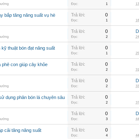
thường
Đọc:
1
13
Trả lời:
0
ây bắp tăng năng suất vụ hè
Đọc:
1
18
Trả lời:
0
D
thường
Đọc:
2
24
Trả lời:
0
kỹ thuật bón đạt năng suất
Đọc:
1
25
Trả lời:
0
à phê con giúp cây khỏe
Đọc:
2
31
Trả lời:
0
D
thường
Đọc:
2
33
Trả lời:
0
sử dụng phân bón lá chuyên sâu
Đọc:
2
37
Trả lời:
0
D
thường
Đọc:
3
44
Trả lời:
0
p cải tăng năng suất
Đọc:
4
44