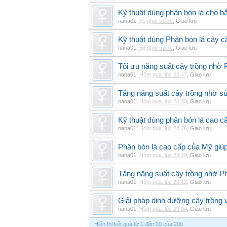
Kỹ thuật dùng phân bón lá cho b
nana01
,
51 phút trước
,
Giao lưu
Kỹ thuật dùng Phân bón lá cây 
nana01
,
58 phút trước
,
Giao lưu
Tối ưu năng suất cây trồng nhờ 
nana01
,
Hôm qua, lúc 23:47
,
Giao lưu
Tăng năng suất cây trồng nhờ s
nana01
,
Hôm qua, lúc 23:33
,
Giao lưu
Kỹ thuật dùng phân bón lá cao c
nana01
,
Hôm qua, lúc 23:26
,
Giao lưu
Phân bón lá cao cấp của Mỹ giúp
nana01
,
Hôm qua, lúc 23:19
,
Giao lưu
Tăng năng suất cây trồng nhờ Ph
nana01
,
Hôm qua, lúc 23:12
,
Giao lưu
Giải pháp dinh dưỡng cây trồng 
nana01
,
Hôm qua, lúc 23:04
,
Giao lưu
Hiển thị kết quả từ 1 đến 20 của 200