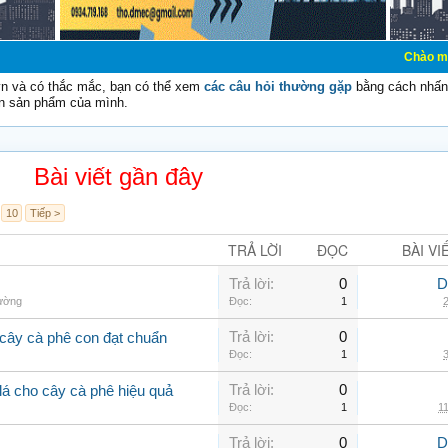
Chào mừng các bạn đế
vn và có thắc mắc, bạn có thể xem
các câu hỏi thường gặp
bằng cách nhấn 
n sản phẩm của mình.
Bài viết gần đây
10
Tiếp >
TRẢ LỜI
ĐỌC
BÀI VI
Trả lời:
0
D
hường
Đọc:
1
2
Trả lời:
0
cây cà phê con đạt chuẩn
Đọc:
1
3
Trả lời:
0
lá cho cây cà phê hiệu quả
Đọc:
1
11
Trả lời:
0
D