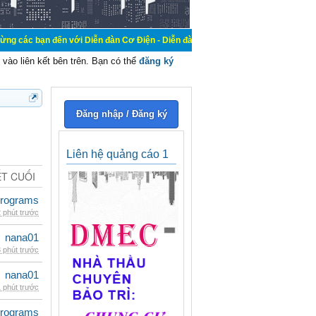
n với Diễn đàn Cơ Điện - Diễn đàn Cơ điện là nơi chia sẽ kiến thức kinh nghiệ
vào liên kết bên trên. Bạn có thể
đăng ký
Đăng nhập / Đăng ký
Liên hệ quảng cáo 1
ẾT CUỐI
rograms
 phút trước
nana01
 phút trước
nana01
 phút trước
rograms