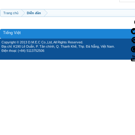
Trang chủ
Diễn đàn
Tiếng Việt
Copyright © 2013 D.M.E.C Co.,Ltd, All Rights Reserved.
Địa chỉ: K190 Lê Duẩn, P. Tân chính, Q. Thanh Khê, Thp. Đà Nẵng, Việt Nam.
Điện thoại: (+84) 5113752506