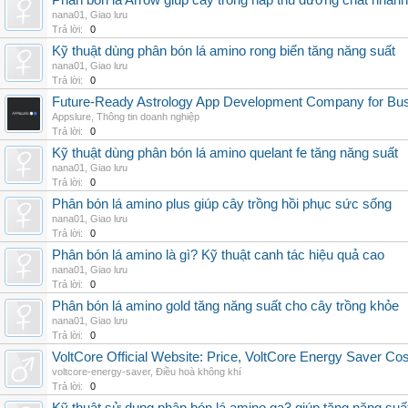
Phân bón lá Arrow giúp cây trồng hấp thu dưỡng chất nhanh
nana01
,
Giao lưu
Trả lời:
0
Kỹ thuật dùng phân bón lá amino rong biển tăng năng suất
nana01
,
Giao lưu
Trả lời:
0
Future-Ready Astrology App Development Company for Bu
Appslure
,
Thông tin doanh nghiệp
Trả lời:
0
Kỹ thuật dùng phân bón lá amino quelant fe tăng năng suất
nana01
,
Giao lưu
Trả lời:
0
Phân bón lá amino plus giúp cây trồng hồi phục sức sống
nana01
,
Giao lưu
Trả lời:
0
Phân bón lá amino là gì? Kỹ thuật canh tác hiệu quả cao
nana01
,
Giao lưu
Trả lời:
0
Phân bón lá amino gold tăng năng suất cho cây trồng khỏe
nana01
,
Giao lưu
Trả lời:
0
VoltCore Official Website: Price, VoltCore Energy Saver Co
voltcore-energy-saver
,
Điều hoà không khí
Trả lời:
0