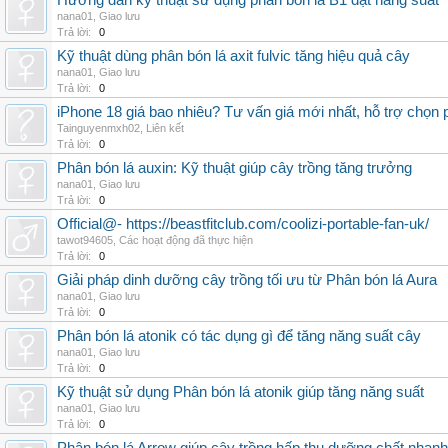
Hướng dẫn kỹ thuật sử dụng phân bón lá B1 đạt năng suất
nana01
,
Giao lưu
Trả lời:
0
Kỹ thuật dùng phân bón lá axit fulvic tăng hiệu quả cây
nana01
,
Giao lưu
Trả lời:
0
iPhone 18 giá bao nhiêu? Tư vấn giá mới nhất, hỗ trợ chọn
Tainguyenmxh02
,
Liên kết
Trả lời:
0
Phân bón lá auxin: Kỹ thuật giúp cây trồng tăng trưởng
nana01
,
Giao lưu
Trả lời:
0
Official@- https://beastfitclub.com/coolizi-portable-fan-uk/
tawot94605
,
Các hoạt động đã thực hiện
Trả lời:
0
Giải pháp dinh dưỡng cây trồng tối ưu từ Phân bón lá Aura
nana01
,
Giao lưu
Trả lời:
0
Phân bón lá atonik có tác dụng gì để tăng năng suất cây
nana01
,
Giao lưu
Trả lời:
0
Kỹ thuật sử dụng Phân bón lá atonik giúp tăng năng suất
nana01
,
Giao lưu
Trả lời:
0