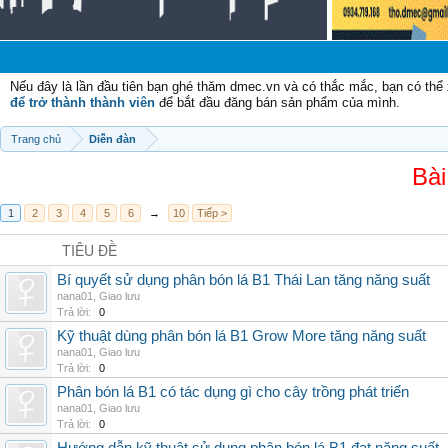
Ch
Nếu đây là lần đầu tiên bạn ghé thăm dmec.vn và có thắc mắc, bạn có th
để trở thành thành viên
để bắt đầu đăng bán sản phẩm của mình.
Trang chủ
Diễn đàn
Bài
1
2
3
4
5
6
→
10
Tiếp >
TIÊU ĐỀ
Bí quyết sử dụng phân bón lá B1 Thái Lan tăng năng suất
nana01
,
Giao lưu
Trả lời:
0
Kỹ thuật dùng phân bón lá B1 Grow More tăng năng suất
nana01
,
Giao lưu
Trả lời:
0
Phân bón lá B1 có tác dụng gì cho cây trồng phát triển
nana01
,
Giao lưu
Trả lời:
0