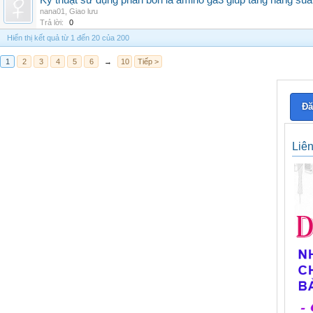
Kỹ thuật sử dụng phân bón lá amino ga3 giúp tăng năng suấ
nana01
,
Giao lưu
Trả lời:
0
Hiển thị kết quả từ 1 đến 20 của 200
1
2
3
4
5
6
→
10
Tiếp >
Đă
Liê