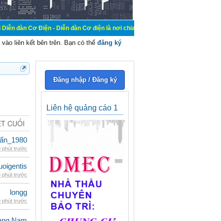
ện - Diễn đàn Cơ điện là nơi chia sẽ kiến thức kinh nghiệm trong lãnh vực cơ 
vào liên kết bên trên. Bạn có thể
đăng ký
Đăng nhập / Đăng ký
Liên hệ quảng cáo 1
ẾT CUỐI
ấn_1980
 phút trước
oigentis
 phút trước
longg
 phút trước
oàng Nam