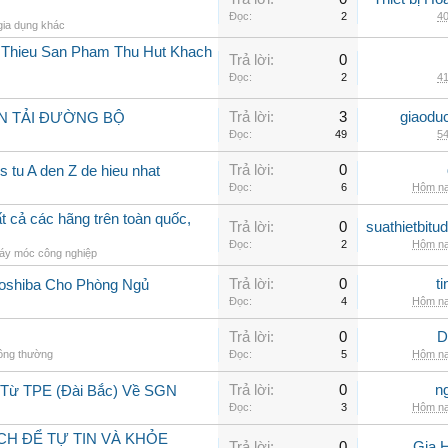
Đọc:
2
40
gia dụng khác
i Thieu San Pham Thu Hut Khach
Trả lời:
0
Đọc:
2
41
Trả lời:
3
giaodu
N TẢI ĐƯỜNG BỘ
Đọc:
49
54
Trả lời:
0
 tu A den Z de hieu nhat
Đọc:
6
Hôm na
 cả các hãng trên toàn quốc,
Trả lời:
0
suathietbit
Đọc:
2
Hôm na
áy móc công nghiệp
Trả lời:
0
t
Toshiba Cho Phòng Ngủ
Đọc:
4
Hôm na
Trả lời:
0
D
hông thường
Đọc:
5
Hôm na
Trả lời:
0
n
 Từ TPE (Đài Bắc) Về SGN
Đọc:
3
Hôm na
CH ĐỂ TỰ TIN VÀ KHỎE
Trả lời:
0
Gia 