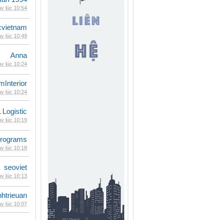
y lúc 10:54
cvietnam
y lúc 10:49
Anna
y lúc 10:24
mInterior
y lúc 10:24
 Logistic
y lúc 10:19
rograms
y lúc 10:18
seoviet
y lúc 10:13
inhtrieuan
y lúc 10:07