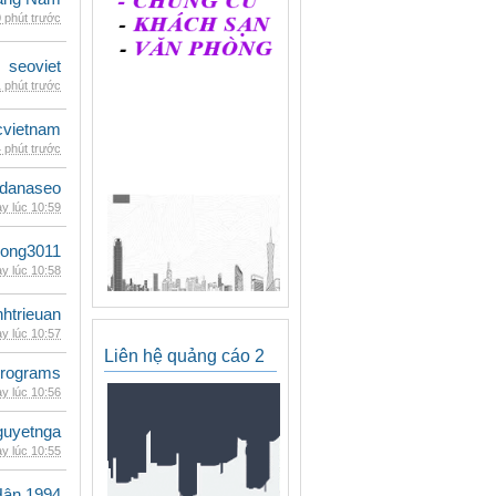
 phút trước
seoviet
 phút trước
cvietnam
 phút trước
danaseo
y lúc 10:59
udong3011
y lúc 10:58
inhtrieuan
y lúc 10:57
Liên hệ quảng cáo 2
rograms
y lúc 10:56
guyetnga
y lúc 10:55
Hân 1994