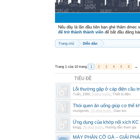
Nếu đây là lần đầu tiên bạn ghé thăm dmec.
để trở thành thành viên
để bắt đầu đăng bá
Trang chủ
Diễn đàn
Trang 1 của 10 trang
1
2
3
4
5
6
→
TIÊU ĐỀ
Lỗi thường gặp ở cáp điện cầu t
Tuấn_1980
,
9 phút trước
,
Thiết bị điện
Thói quen ăn uống giúp cơ thể 
muoigentis
,
13 phút trước
,
Giao lưu
Ứng dụng của khớp nối xích KC 
longg
,
39 phút trước
,
Hướng dẫn tham gia
MÁY PHÂN CỠ GÀ – GIẢI PH