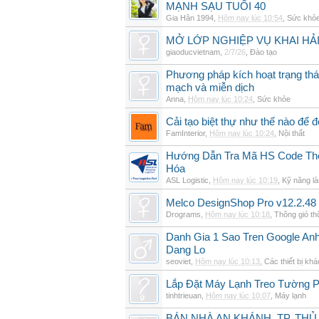
MẠNH SẠU TUỔI 40
Gia Hân 1994
,
Hôm nay lúc 10:54
,
Sức khỏ
MỞ LỚP NGHIỆP VỤ KHAI HẢI
giaoducvietnam
,
2/7/26
,
Đào tạo
Phương pháp kích hoạt trạng thái
mạch và miễn dịch
Anna
,
Hôm nay lúc 10:24
,
Sức khỏe
Cải tạo biệt thự như thế nào để đ
FamInterior
,
Hôm nay lúc 10:24
,
Nội thất
Hướng Dẫn Tra Mã HS Code The
Hóa
ASL Logistic
,
Hôm nay lúc 10:19
,
Kỹ năng là
Melco DesignShop Pro v12.2.48
Drograms
,
Hôm nay lúc 10:18
,
Thông gió t
Danh Gia 1 Sao Tren Google An
Dang Lo
seoviet
,
Hôm nay lúc 10:13
,
Các thiết bị khá
Lắp Đặt Máy Lạnh Treo Tường 
tinhtrieuan
,
Hôm nay lúc 10:07
,
Máy lạnh
BÁN NHÀ AN KHÁNH, TP. THỦ