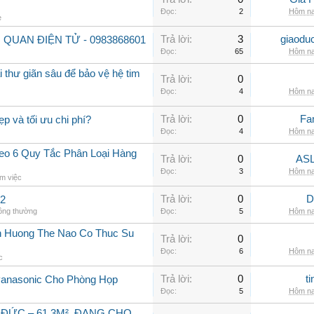
Đọc:
2
Hôm na
e
Trả lời:
3
giaodu
 QUAN ĐIỆN TỬ - 0983868601
Đọc:
65
Hôm na
 thư giãn sâu để bảo vệ hệ tim
Trả lời:
0
Đọc:
4
Hôm na
Trả lời:
0
Fa
ẹp và tối ưu chi phí?
Đọc:
4
Hôm na
o 6 Quy Tắc Phân Loại Hàng
Trả lời:
0
ASL
Đọc:
3
Hôm na
m việc
Trả lời:
0
D
 2
hông thường
Đọc:
5
Hôm na
h Huong The Nao Co Thuc Su
Trả lời:
0
Đọc:
6
Hôm na
c
Trả lời:
0
t
Panasonic Cho Phòng Họp
Đọc:
5
Hôm na
 ĐỨC – 61,3M², ĐANG CHO