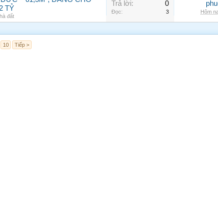
Trả lời:
0
phu
2 TỶ
Đọc:
3
Hôm na
hà đất
10
Tiếp >