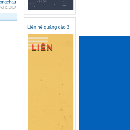
ongchau
y lúc 10:03
Liên hệ quảng cáo 3