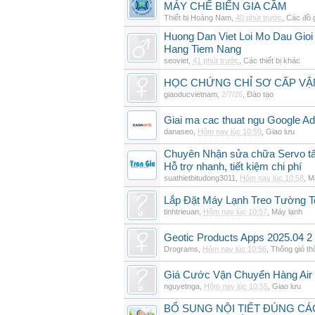
MÁY CHẾ BIẾN GIA CẦM
Thiết bị Hoàng Nam
,
40 phút trước
,
Các đồ 
Huong Dan Viet Loi Mo Dau Gio
Hang Tiem Nang
seoviet
,
41 phút trước
,
Các thiết bị khác
HỌC CHỨNG CHỈ SƠ CẤP VẬ
giaoducvietnam
,
2/7/26
,
Đào tạo
Giai ma cac thuat ngu Google Ads
danaseo
,
Hôm nay lúc 10:59
,
Giao lưu
Chuyên Nhận sửa chữa Servo tất
Hỗ trợ nhanh, tiết kiệm chi phí
suathietbitudong3011
,
Hôm nay lúc 10:58
,
M
Lắp Đặt Máy Lạnh Treo Tường 
tinhtrieuan
,
Hôm nay lúc 10:57
,
Máy lạnh
Geotic Products Apps 2025.04 2
Drograms
,
Hôm nay lúc 10:56
,
Thông gió t
Giá Cước Vận Chuyển Hàng Air
nguyetnga
,
Hôm nay lúc 10:55
,
Giao lưu
BỔ SUNG NỘI TIẾT ĐÚNG CÁ