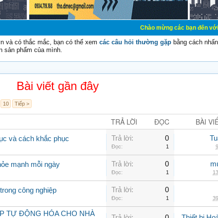
Chào mừng các bạn đến với Diễn đàn Cơ Đi
vn và có thắc mắc, bạn có thể xem
các câu hỏi thường gặp
bằng cách nhấn 
n sản phẩm của mình.
Bài viết gần đây
10
Tiếp >
TRẢ LỜI
ĐỌC
BÀI VI
Trả lời:
0
Tu
rục và cách khắc phục
Đọc:
1
9
Trả lời:
0
mu
khỏe mạnh mỗi ngày
Đọc:
1
13
Trả lời:
0
trong công nghiệp
Đọc:
1
39
ÁP TỰ ĐỘNG HÓA CHO NHÀ
Trả lời:
0
Thiết bị H