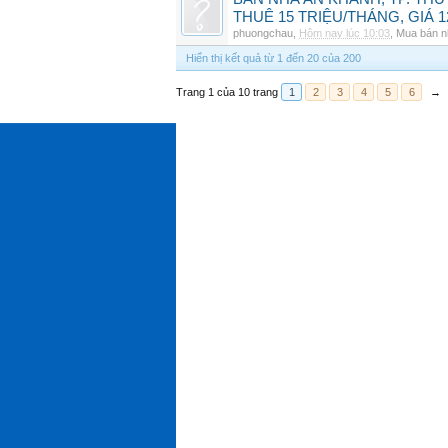
THUÊ 15 TRIỆU/THÁNG, GIÁ 1
phuongchau
,
Hôm nay lúc 10:03
,
Mua bán n
Hiển thị kết quả từ 1 đến 20 của 200
Trang 1 của 10 trang
1
2
3
4
5
6
→