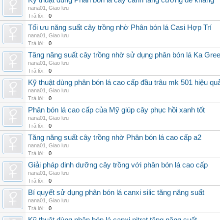
Kỹ thuật dùng Phân bón lá cây cảnh tăng cường đề kháng
nana01
,
Giao lưu
Trả lời:
0
Tối ưu năng suất cây trồng nhờ Phân bón lá Casi Hợp Trí
nana01
,
Giao lưu
Trả lời:
0
Tăng năng suất cây trồng nhờ sử dụng phân bón lá Ka Gre
nana01
,
Giao lưu
Trả lời:
0
Kỹ thuật dùng phân bón lá cao cấp đầu trâu mk 501 hiệu qu
nana01
,
Giao lưu
Trả lời:
0
Phân bón lá cao cấp của Mỹ giúp cây phục hồi xanh tốt
nana01
,
Giao lưu
Trả lời:
0
Tăng năng suất cây trồng nhờ Phân bón lá cao cấp a2
nana01
,
Giao lưu
Trả lời:
0
Giải pháp dinh dưỡng cây trồng với phân bón lá cao cấp
nana01
,
Giao lưu
Trả lời:
0
Bí quyết sử dụng phân bón lá canxi silic tăng năng suất
nana01
,
Giao lưu
Trả lời:
0