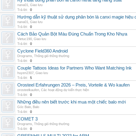
Kỹ thuật dùng phân bón lá canxi nitrat tăng năng suất
nana01
,
Giao lưu
Trả lời:
0
Hướng dẫn kỹ thuật sử dụng phân bón lá canxi magie hiệu 
nana01
,
Giao lưu
Trả lời:
0
Cách Bảo Quản Bột Màu Đúng Chuẩn Trong Kho Nhựa
Vietuc190
,
Giao lưu
Trả lời:
0
Cyclone Field360 Android
Drograms
,
Thông gió thông thường
Trả lời:
0
Couple Tattoos Ideas for Partners Who Want Matching Ink
huyen2307
,
Giao lưu
Trả lời:
5
Orosteel Erfahrungen 2026 – Preis, Vorteile & Wo kaufen
orosteelkaufen
,
Các hoạt động dự kiến thực hiện
Trả lời:
0
Những điều nên biết trước khi mua một chiếc balo mới
Góc Balo
,
Balo
Trả lời:
0
COMET 3
Drograms
,
Thông gió thông thường
Trả lời:
0