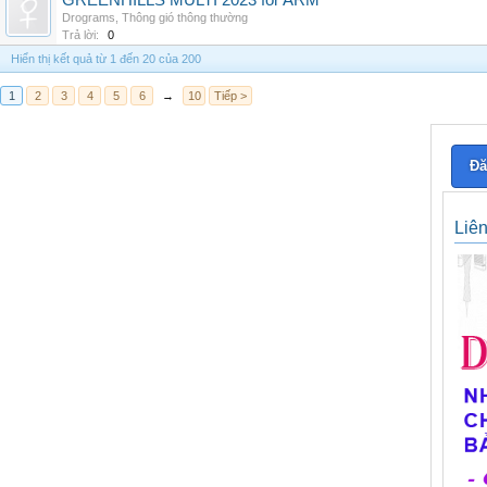
GREENHILLS MULTI 2023 for ARM
Drograms
,
Thông gió thông thường
Trả lời:
0
Hiển thị kết quả từ 1 đến 20 của 200
1
2
3
4
5
6
→
10
Tiếp >
Đă
Liê