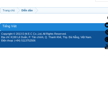
Trang chủ
Diễn đàn
Tiếng Việt
Copyright © 2013 D.M.E.C Co.,Ltd, All Rights Reserved.
Địa chỉ: K190 Lê Duẩn, P. Tân chính, Q. Thanh Khê, Thp. Đà Nẵng, Việt Nam.
Điện thoại: (+84) 5113752506