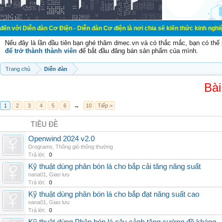
đàn Cơ Điện - Diễn đàn Cơ điện là nơi chia sẽ kiến thức kinh nghiệm trong lãnh
Nếu đây là lần đầu tiên bạn ghé thăm dmec.vn và có thắc mắc, bạn có th
để trở thành thành viên
để bắt đầu đăng bán sản phẩm của mình.
Trang chủ
Diễn đàn
Bài
1
2
3
4
5
6
→
10
Tiếp >
TIÊU ĐỀ
Openwind 2024 v2.0
Drograms
,
Thông gió thông thường
Trả lời:
0
Kỹ thuật dùng phân bón lá cho bắp cải tăng năng suất
nana01
,
Giao lưu
Trả lời:
0
Kỹ thuật dùng phân bón lá cho bắp đạt năng suất cao
nana01
,
Giao lưu
Trả lời:
0