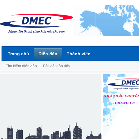
Trang chủ
Diễn đàn
Thành viên
Tìm kiếm diễn đàn
Bài viết gần đây