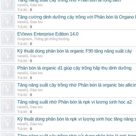
Tăng năng suất cây trồng nhờ Phân bón lá rong biển
nana01
,
Giao lưu
Trả lời:
0
Tăng cường dinh dưỡng cây trồng với Phân bón lá Organo 
nana01
,
Giao lưu
Trả lời:
0
EViews Enterprise Edition 14.0
Drograms
,
Thông gió thông thường
Trả lời:
0
Kỹ thuật dùng phân bón lá organic F90 tăng năng suất cây
nana01
,
Giao lưu
Trả lời:
0
Phân bón lá organic d1 giúp cây trồng hấp thụ dinh dưỡng
nana01
,
Giao lưu
Trả lời:
0
Tăng năng suất cây trồng nhờ Phân bón lá organic bio allici
nana01
,
Giao lưu
Trả lời:
0
Tăng năng suất nhờ Phân bón lá npk vi lượng sinh học a2
nana01
,
Giao lưu
Trả lời:
0
Kỹ thuật dùng phân bón lá npk vi lượng sinh học tăng năng 
nana01
,
Giao lưu
Trả lời:
0