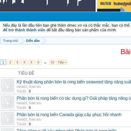
Nếu đây là lần đầu tiên bạn ghé thăm dmec.vn và có thắc mắc, bạn có th
để trở thành thành viên
để bắt đầu đăng bán sản phẩm của mình.
Trang chủ
Diễn đàn
Bài
1
2
3
4
5
6
→
10
Tiếp >
TIÊU ĐỀ
Kỹ thuật dùng phân bón lá rong biển seaweed tăng năng suấ
nana01
,
Giao lưu
Trả lời:
0
Phân bón lá rong biển có tác dụng gì? Giải pháp tăng năng 
nana01
,
Giao lưu
Trả lời:
0
Phân bón lá rong biển Canada giúp cây phục hồi nhanh
nana01
,
Giao lưu
Trả lời:
0