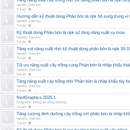
Tăng năng suất cây trồng nhờ sử dụng phân bón lá npk hợp 
nana01
,
Giao lưu
Trả lời:
0
Hướng dẫn kỹ thuật dùng Phân bón lá npk bổ sung trung vi
nana01
,
Giao lưu
Trả lời:
0
Kỹ thuật dùng Phân bón lá npk a2 tăng năng suất vụ mùa
nana01
,
Giao lưu
Trả lời:
0
Tăng vọt năng suất nhờ kỹ thuật dùng phân bón lá npk 30-1
nana01
,
Giao lưu
Trả lời:
0
Tối ưu năng suất cây trồng cùng Phân bón lá nhập khẩu thái
nana01
,
Giao lưu
Trả lời:
0
Tăng năng suất cây trồng nhờ Phân bón lá nhập khẩu tây b
nana01
,
Giao lưu
Trả lời:
0
NedGraphics 2025.1
Drograms
,
Thông gió thông thường
Trả lời:
0
Tăng cường dinh dưỡng cây trồng với phân bón lá nhập kh
nana01
,
Giao lưu
Trả lời:
0