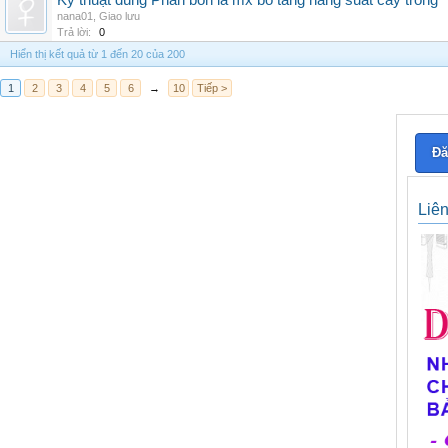
Kỹ thuật dùng Phân bón lá mx bo tăng năng suất cây trồng
nana01
,
Giao lưu
Trả lời:
0
Hiển thị kết quả từ 1 đến 20 của 200
1
2
3
4
5
6
→
10
Tiếp >
Đă
Liê