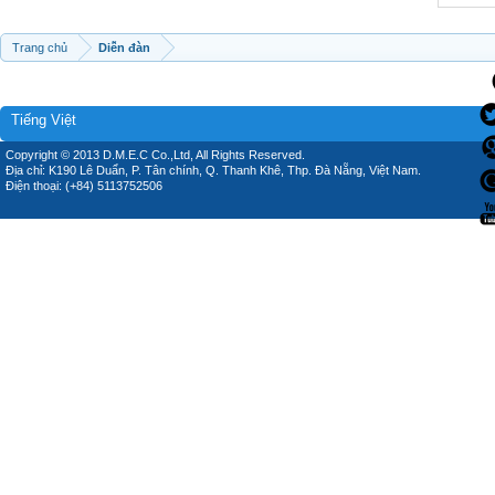
Trang chủ
Diễn đàn
Tiếng Việt
Copyright © 2013 D.M.E.C Co.,Ltd, All Rights Reserved.
Địa chỉ: K190 Lê Duẩn, P. Tân chính, Q. Thanh Khê, Thp. Đà Nẵng, Việt Nam.
Điện thoại: (+84) 5113752506