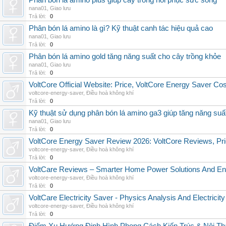
Phân bón lá amino plus giúp cây trồng hồi phục sức sống
nana01
,
Giao lưu
Trả lời:
0
Phân bón lá amino là gì? Kỹ thuật canh tác hiệu quả cao
nana01
,
Giao lưu
Trả lời:
0
Phân bón lá amino gold tăng năng suất cho cây trồng khỏe
nana01
,
Giao lưu
Trả lời:
0
VoltCore Official Website: Price, VoltCore Energy Saver Co
voltcore-energy-saver
,
Điều hoà không khí
Trả lời:
0
Kỹ thuật sử dụng phân bón lá amino ga3 giúp tăng năng suấ
nana01
,
Giao lưu
Trả lời:
0
VoltCore Energy Saver Review 2026: VoltCore Reviews, Pric
voltcore-energy-saver
,
Điều hoà không khí
Trả lời:
0
VoltCare Reviews – Smarter Home Power Solutions And Ene
voltcore-energy-saver
,
Điều hoà không khí
Trả lời:
0
VoltCare Electricity Saver - Physics Analysis And Electrici
voltcore-energy-saver
,
Điều hoà không khí
Trả lời:
0