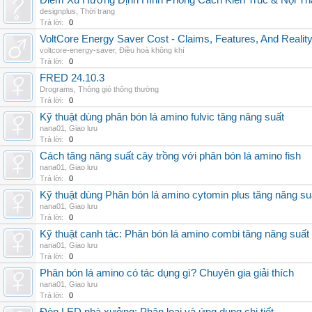
Điểm Xu Hướng Định Hình Phong Cách Kiến Trúc & Nội Thấ
designplus
,
Thời trang
Trả lời:
0
VoltCore Energy Saver Cost - Claims, Features, And Reality
voltcore-energy-saver
,
Điều hoà không khí
Trả lời:
0
FRED 24.10.3
Drograms
,
Thông gió thông thường
Trả lời:
0
Kỹ thuật dùng phân bón lá amino fulvic tăng năng suất
nana01
,
Giao lưu
Trả lời:
0
Cách tăng năng suất cây trồng với phân bón lá amino fish
nana01
,
Giao lưu
Trả lời:
0
Kỹ thuật dùng Phân bón lá amino cytomin plus tăng năng su
nana01
,
Giao lưu
Trả lời:
0
Kỹ thuật canh tác: Phân bón lá amino combi tăng năng suất
nana01
,
Giao lưu
Trả lời:
0
Phân bón lá amino có tác dụng gì? Chuyên gia giải thích
nana01
,
Giao lưu
Trả lời:
0