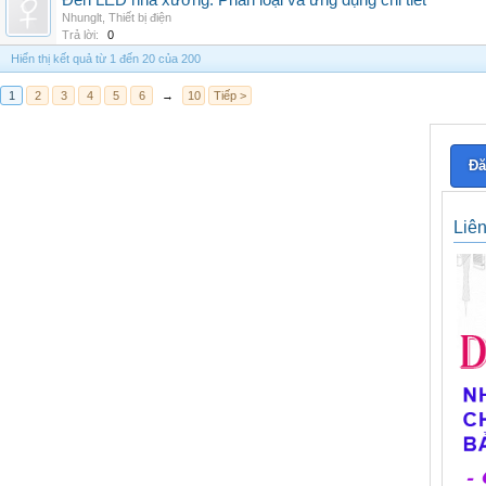
Đèn LED nhà xưởng: Phân loại và ứng dụng chi tiết
Nhunglt
,
Thiết bị điện
Trả lời:
0
Hiển thị kết quả từ 1 đến 20 của 200
1
2
3
4
5
6
→
10
Tiếp >
Đă
Liê