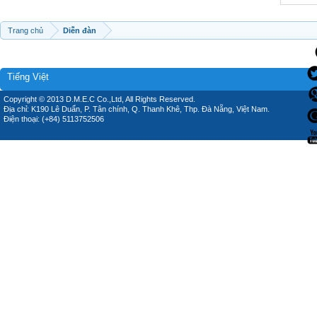
Trang chủ
Diễn đàn
Tiếng Việt
Copyright © 2013 D.M.E.C Co.,Ltd, All Rights Reserved.
Địa chỉ: K190 Lê Duẩn, P. Tân chính, Q. Thanh Khê, Thp. Đà Nẵng, Việt Nam.
Điện thoại: (+84) 5113752506