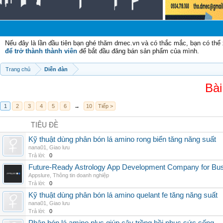
Nếu đây là lần đầu tiên bạn ghé thăm dmec.vn và có thắc mắc, bạn có th
để trở thành thành viên
để bắt đầu đăng bán sản phẩm của mình.
Trang chủ
Diễn đàn
Bài
1
2
3
4
5
6
→
10
Tiếp >
TIÊU ĐỀ
Kỹ thuật dùng phân bón lá amino rong biển tăng năng suất
nana01
,
Giao lưu
Trả lời:
0
Future-Ready Astrology App Development Company for Bu
Appslure
,
Thông tin doanh nghiệp
Trả lời:
0
Kỹ thuật dùng phân bón lá amino quelant fe tăng năng suất
nana01
,
Giao lưu
Trả lời:
0