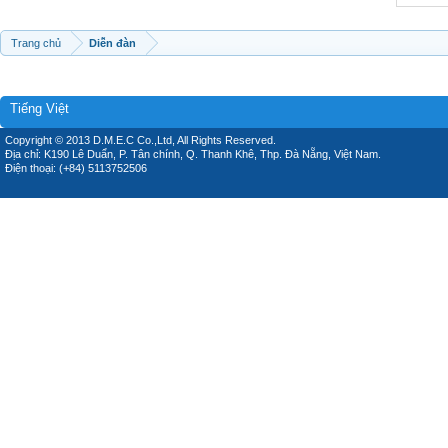
Trang chủ
Diễn đàn
Tiếng Việt
Copyright © 2013 D.M.E.C Co.,Ltd, All Rights Reserved.
Địa chỉ: K190 Lê Duẩn, P. Tân chính, Q. Thanh Khê, Thp. Đà Nẵng, Việt Nam.
Điện thoại: (+84) 5113752506