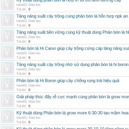
Kỹ thuật dùng phân bón lá hợp trí tối ưu dinh dưỡng cây
nana01
,
Giao lưu
Trả lời:
0
Tăng năng suất cây trồng cùng phân bón lá hỗn hợp npk an
nana01
,
Giao lưu
Trả lời:
0
Tăng năng suất bền vững cùng kỹ thuật dùng Phân bón lá h
nana01
,
Giao lưu
Trả lời:
0
Phân bón lá Hi Canxi giúp cây trồng cứng cáp tăng năng su
nana01
,
Giao lưu
Trả lời:
0
Tăng năng suất cây trồng nhờ sử dụng phân bón lá hi boron
nana01
,
Giao lưu
Trả lời:
0
Phân bón lá Hi Boron giúp cây chống rụng trái hiệu quả
nana01
,
Giao lưu
Trả lời:
0
Giải pháp thúc đẩy rễ cực mạnh cùng phân bón lá grow mo
nana01
,
Giao lưu
Trả lời:
0
Kỹ thuật dùng Phân bón lá grow more 6-30-30 tạo mầm hoa
nana01
,
Giao lưu
Trả lời:
0