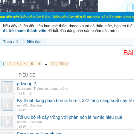
ễn đàn Cơ Điện - Diễn đàn Cơ điện là nơi chia sẽ kiến thức kinh nghiệm trong 
Nếu đây là lần đầu tiên bạn ghé thăm dmec.vn và có thắc mắc, bạn có th
để trở thành thành viên
để bắt đầu đăng bán sản phẩm của mình.
Trang chủ
Diễn đàn
Bài
1
2
3
4
5
6
→
10
Tiếp >
TIÊU ĐỀ
grlweap 2
Drograms
,
Thông gió thông thường
Trả lời:
0
Kỹ thuật dùng phân bón lá humic 322 tăng năng suất cây tr
nana01
,
Giao lưu
Trả lời:
0
Tối ưu bộ rễ cây trồng với phân bón lá humic hiệu quả
nana01
,
Giao lưu
Trả lời:
0