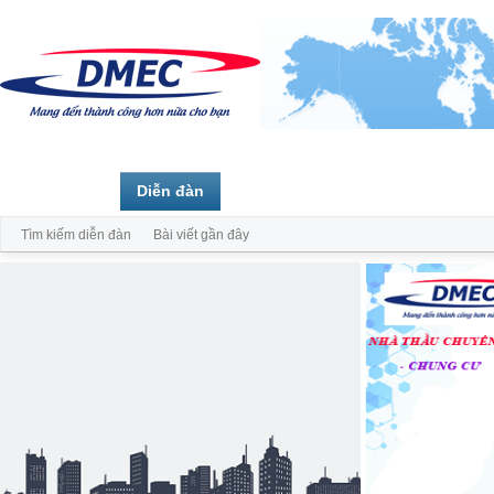
Trang chủ
Diễn đàn
Thành viên
Tìm kiếm diễn đàn
Bài viết gần đây