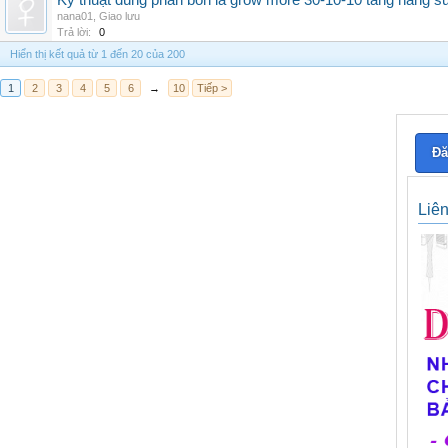
Kỹ thuật dùng phân bón lá grow more 30-10-10 tăng năng s
nana01
,
Giao lưu
Trả lời:
0
Hiển thị kết quả từ 1 đến 20 của 200
1
2
3
4
5
6
→
10
Tiếp >
Đă
Liê