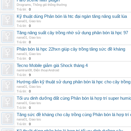
Faro scene filter plugin
Drograms
,
Thông gió thông thường
Trả lời:
0
Kỹ thuật dùng Phân bón lá htc đại ngàn tăng năng suất lúa
nana01
,
Giao lưu
Trả lời:
0
Tăng năng suất cây trồng nhờ sử dụng phân bón lá hpc 97
nana01
,
Giao lưu
Trả lời:
0
Phân bón lá hpc 22hxn giúp cây trồng tăng sức đề kháng
nana01
,
Giao lưu
Trả lời:
0
Tecno Mobile giảm giá Shock tháng 4
namtran08
,
Điện thoại Android
Trả lời:
9
Hướng dẫn kỹ thuật sử dụng phân bón lá hpc cho cây trồng
nana01
,
Giao lưu
Trả lời:
0
Tối ưu dinh dưỡng đất cùng Phân bón lá hợp trí super humi
nana01
,
Giao lưu
Trả lời:
0
Tăng sức đề kháng cho cây trồng cùng Phân bón lá hợp trí 
nana01
,
Giao lưu
Trả lời:
0