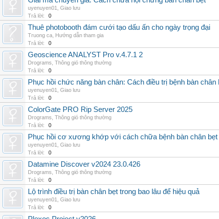
Giải mã chuyên gia: Cách chữa hội chứng bàn chân bẹt
uyenuyen01
,
Giao lưu
Trả lời:
0
Thuê photobooth đám cưới tạo dấu ấn cho ngày trọng đại
Truong ca
,
Hướng dẫn tham gia
Trả lời:
0
Geoscience ANALYST Pro v.4.7.1 2
Drograms
,
Thông gió thông thường
Trả lời:
0
Phục hồi chức năng bàn chân: Cách điều trị bệnh bàn chân 
uyenuyen01
,
Giao lưu
Trả lời:
0
ColorGate PRO Rip Server 2025
Drograms
,
Thông gió thông thường
Trả lời:
0
Phục hồi cơ xương khớp với cách chữa bệnh bàn chân bẹt
uyenuyen01
,
Giao lưu
Trả lời:
0
Datamine Discover v2024 23.0.426
Drograms
,
Thông gió thông thường
Trả lời:
0
Lộ trình điều trị bàn chân bẹt trong bao lâu để hiệu quả
uyenuyen01
,
Giao lưu
Trả lời:
0