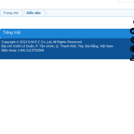
Trang chủ
Diễn đàn
Tiếng Việt
Copyright © 2013 D.M.E.C Co.,Ltd, All Rights Reserved.
Địa chỉ: K190 Lê Duẩn, P. Tân chính, Q. Thanh Khê, Thp. Đà Nẵng, Việt Nam.
Điện thoại: (+84) 5113752506