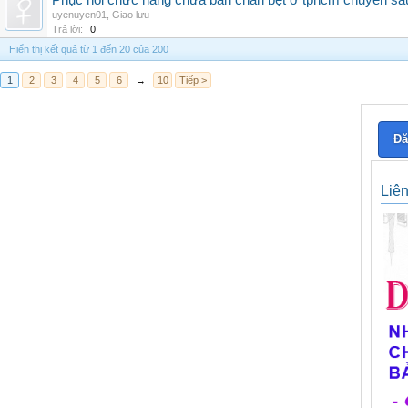
Phục hồi chức năng chữa bàn chân bẹt ở tphcm chuyên sâ
uyenuyen01
,
Giao lưu
Trả lời:
0
Hiển thị kết quả từ 1 đến 20 của 200
1
2
3
4
5
6
→
10
Tiếp >
Đă
Liê