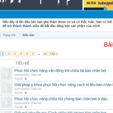
C
Nếu đây là lần đầu tiên bạn ghé thăm dmec.vn và có thắc mắc, bạn có th
để trở thành thành viên
để bắt đầu đăng bán sản phẩm của mình.
Trang chủ
Diễn đàn
Bài
1
2
3
4
5
6
→
10
Tiếp >
TIÊU ĐỀ
Phục hồi chức năng vận động khi chữa tật bàn chân bẹt
uyenuyen01
,
Giao lưu
Trả lời:
0
Giải pháp y khoa phục hồi chức năng cách trị liệu bàn chân 
uyenuyen01
,
Giao lưu
Trả lời:
0
Phục hồi chức năng chữa hội chứng bàn chân bẹt ở đâu
uyenuyen01
,
Giao lưu
Trả lời:
0