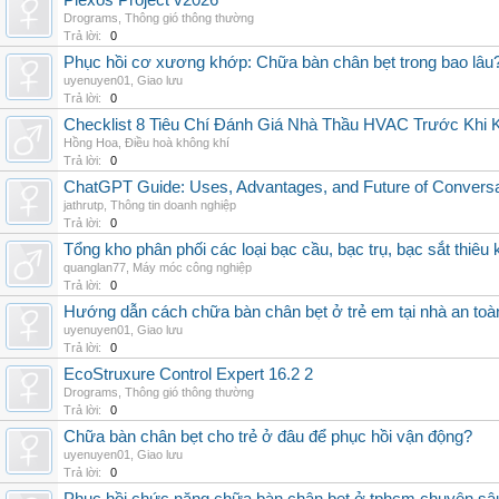
Plexos Project v2026
Drograms
,
Thông gió thông thường
Trả lời:
0
Phục hồi cơ xương khớp: Chữa bàn chân bẹt trong bao lâu
uyenuyen01
,
Giao lưu
Trả lời:
0
Checklist 8 Tiêu Chí Đánh Giá Nhà Thầu HVAC Trước Khi
Hồng Hoa
,
Điều hoà không khí
Trả lời:
0
ChatGPT Guide: Uses, Advantages, and Future of Conversat
jathrutp
,
Thông tin doanh nghiệp
Trả lời:
0
Tổng kho phân phối các loại bạc cầu, bạc trụ, bạc sắt thiêu k
quanglan77
,
Máy móc công nghiệp
Trả lời:
0
Hướng dẫn cách chữa bàn chân bẹt ở trẻ em tại nhà an toà
uyenuyen01
,
Giao lưu
Trả lời:
0
EcoStruxure Control Expert 16.2 2
Drograms
,
Thông gió thông thường
Trả lời:
0
Chữa bàn chân bẹt cho trẻ ở đâu để phục hồi vận động?
uyenuyen01
,
Giao lưu
Trả lời:
0