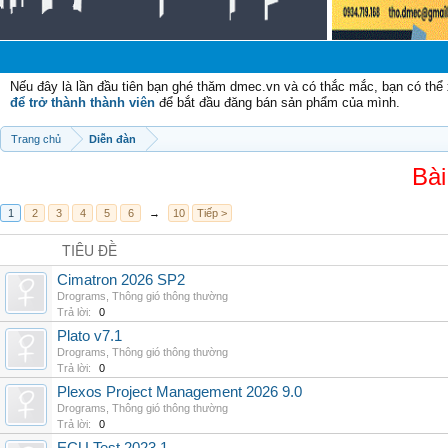
C
Nếu đây là lần đầu tiên bạn ghé thăm dmec.vn và có thắc mắc, bạn có th
để trở thành thành viên
để bắt đầu đăng bán sản phẩm của mình.
Trang chủ
Diễn đàn
Bài
1
2
3
4
5
6
→
10
Tiếp >
TIÊU ĐỀ
Cimatron 2026 SP2
Drograms
,
Thông gió thông thường
Trả lời:
0
Plato v7.1
Drograms
,
Thông gió thông thường
Trả lời:
0
Plexos Project Management 2026 9.0
Drograms
,
Thông gió thông thường
Trả lời:
0