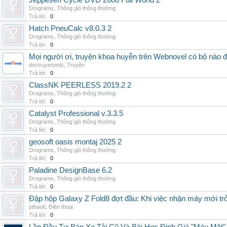
Jeppesen Cycle DVD 2608 Full World 2
Drograms
,
Thông gió thông thường
Trả lời:
0
Hatch PneuCalc v8.0.3 2
Drograms
,
Thông gió thông thường
Trả lời:
0
Mọi người ơi, truyện khoa huyễn trên Webnovel có bộ nào
doctruyenonlz
,
Truyện
Trả lời:
0
ClassNK PEERLESS 2019.2 2
Drograms
,
Thông gió thông thường
Trả lời:
0
Catalyst Professional v.3.3.5
Drograms
,
Thông gió thông thường
Trả lời:
0
geosoft oasis montaj 2025 2
Drograms
,
Thông gió thông thường
Trả lời:
0
Paladine DesignBase 6.2
Drograms
,
Thông gió thông thường
Trả lời:
0
Đập hộp Galaxy Z Fold8 đợt đầu: Khi việc nhận máy mới tr
pthao6
,
Điện thoại
Trả lời:
0