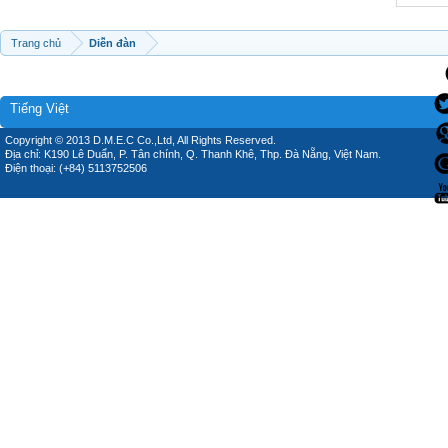
Trang chủ
Diễn đàn
Tiếng Việt
Copyright © 2013 D.M.E.C Co.,Ltd, All Rights Reserved.
Địa chỉ: K190 Lê Duẩn, P. Tân chính, Q. Thanh Khê, Thp. Đà Nẵng, Việt Nam.
Điện thoại: (+84) 5113752506