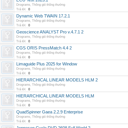
ECU Test 2023.1
Drograms
,
Thông gió thông thường
Trả lời:
0
Dynamic Web TWAIN 17.2.1
Drograms
,
Thông gió thông thường
Trả lời:
0
Geoscience ANALYST Pro v.4.7.1 2
Drograms
,
Thông gió thông thường
Trả lời:
0
CGS ORIS PressMatch 4.4 2
Drograms
,
Thông gió thông thường
Trả lời:
0
Limaguide Plus 2025 for Window
Drograms
,
Thông gió thông thường
Trả lời:
0
HIERARCHICAL LINEAR MODELS HLM 2
Drograms
,
Thông gió thông thường
Trả lời:
0
HIERARCHICAL LINEAR MODELS HLM
Drograms
,
Thông gió thông thường
Trả lời:
0
QuadSpinner Gaea 2.2.9 Enterprise
Drograms
,
Thông gió thông thường
Trả lời:
0