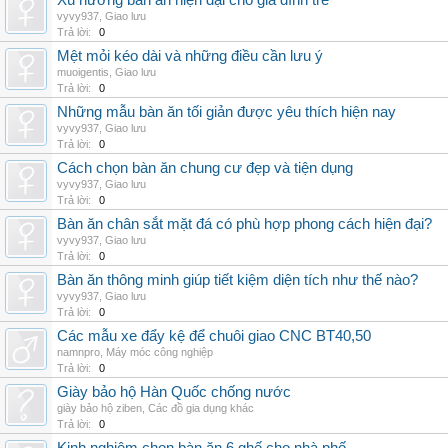
Xu hướng bàn ăn hiện đại cho gia đình trẻ
vyvy937
,
Giao lưu
Trả lời:
0
Mệt mỏi kéo dài và những điều cần lưu ý
muoigentis
,
Giao lưu
Trả lời:
0
Những mẫu bàn ăn tối giản được yêu thích hiện nay
vyvy937
,
Giao lưu
Trả lời:
0
Cách chọn bàn ăn chung cư đẹp và tiện dụng
vyvy937
,
Giao lưu
Trả lời:
0
Bàn ăn chân sắt mặt đá có phù hợp phong cách hiện đại?
vyvy937
,
Giao lưu
Trả lời:
0
Bàn ăn thông minh giúp tiết kiệm diện tích như thế nào?
vyvy937
,
Giao lưu
Trả lời:
0
Các mẫu xe đẩy kệ để chuôi giao CNC BT40,50
namnpro
,
Máy móc công nghiệp
Trả lời:
0
Giày bảo hộ Hàn Quốc chống nước
giày bảo hộ ziben
,
Các đồ gia dụng khác
Trả lời:
0