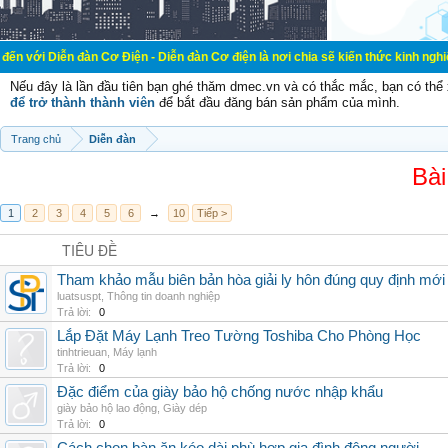
đàn Cơ Điện - Diễn đàn Cơ điện là nơi chia sẽ kiến thức kinh nghiệm trong lãnh
Nếu đây là lần đầu tiên bạn ghé thăm dmec.vn và có thắc mắc, bạn có th
để trở thành thành viên
để bắt đầu đăng bán sản phẩm của mình.
Trang chủ
Diễn đàn
Bài
1
2
3
4
5
6
→
10
Tiếp >
TIÊU ĐỀ
Tham khảo mẫu biên bản hòa giải ly hôn đúng quy định mới
luatsuspt
,
Thông tin doanh nghiệp
Trả lời:
0
Lắp Đặt Máy Lạnh Treo Tường Toshiba Cho Phòng Học
tinhtrieuan
,
Máy lạnh
Trả lời:
0
Đặc điểm của giày bảo hộ chống nước nhập khẩu
giày bảo hộ lao động
,
Giày dép
Trả lời:
0