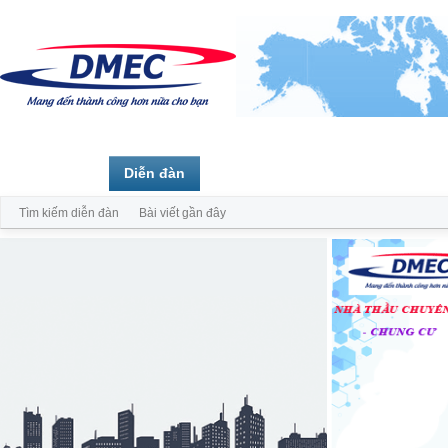
Trang chủ
Diễn đàn
Thành viên
Tìm kiếm diễn đàn
Bài viết gần đây