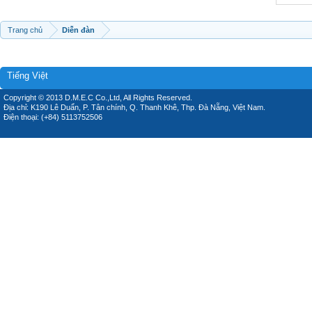
Trang chủ
Diễn đàn
Tiếng Việt
Copyright © 2013 D.M.E.C Co.,Ltd, All Rights Reserved.
Địa chỉ: K190 Lê Duẩn, P. Tân chính, Q. Thanh Khê, Thp. Đà Nẵng, Việt Nam.
Điện thoại: (+84) 5113752506