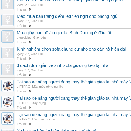
Cách chọn bàn ăn kéo dài phù hợp gia đình đông người
vyvy937
,
Giao lưu
Trả lời:
0
Mẹo mua bàn trang điểm led tiện nghi cho phòng ngủ
vyvy937
,
Giao lưu
Trả lời:
0
Mua giày bảo hộ Jogger tại Bình Dương ở đâu tốt
thegioigiay
,
Giày dép
Trả lời:
0
Kinh nghiệm chọn sofa chung cư nhỏ cho căn hộ hiện đại
vyvy937
,
Giao lưu
Trả lời:
0
3 cách đơn giản vệ sinh sofa giường kéo tại nhà
vyvy937
,
Giao lưu
Trả lời:
0
Tại sao xe nâng người đang thay thế giàn giáo tại nhà máy
LIFTPRO
,
Máy móc công nghiệp
Trả lời:
0
Tại sao xe nâng người đang thay thế giàn giáo tại nhà máy
LIFTPRO
,
Xây dựng
Trả lời:
0
Tại sao xe nâng người đang thay thế giàn giáo tại nhà máy
LIFTPRO
,
Các thiết bị khác
Trả lời:
0