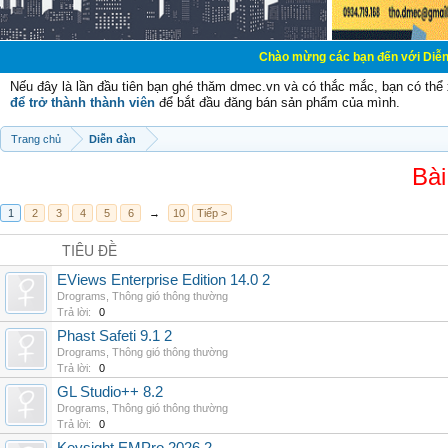
Chào mừng các bạn đến với Diễn đàn Cơ Điện -
Nếu đây là lần đầu tiên bạn ghé thăm dmec.vn và có thắc mắc, bạn có th
để trở thành thành viên
để bắt đầu đăng bán sản phẩm của mình.
Trang chủ
Diễn đàn
Bài
1
2
3
4
5
6
→
10
Tiếp >
TIÊU ĐỀ
EViews Enterprise Edition 14.0 2
Drograms
,
Thông gió thông thường
Trả lời:
0
Phast Safeti 9.1 2
Drograms
,
Thông gió thông thường
Trả lời:
0
GL Studio++ 8.2
Drograms
,
Thông gió thông thường
Trả lời:
0