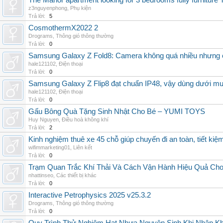
The Manor apartment looking for 3 bedrooms fully furnitur
z3nguyenphong
,
Phụ kiện
Trả lời:
5
CosmothermX2022 2
Drograms
,
Thông gió thông thường
Trả lời:
0
Samsung Galaxy Z Fold8: Camera không quá nhiều nhưng 
hale121102
,
Điện thoại
Trả lời:
0
Samsung Galaxy Z Flip8 đạt chuẩn IP48, vậy dùng dưới m
hale121102
,
Điện thoại
Trả lời:
0
Gấu Bông Quà Tặng Sinh Nhật Cho Bé – YUMI TOYS
Huy Nguyen
,
Điều hoà không khí
Trả lời:
2
Kinh nghiệm thuê xe 45 chỗ giúp chuyến đi an toàn, tiết kiệ
wifimmarketing01
,
Liên kết
Trả lời:
0
Trạm Quan Trắc Khí Thải Và Cách Vận Hành Hiệu Quả Ch
nhattinseo
,
Các thiết bị khác
Trả lời:
0
Interactive Petrophysics 2025 v25.3.2
Drograms
,
Thông gió thông thường
Trả lời:
0