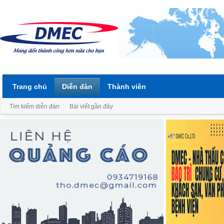
Trang chủ
Diễn đàn
Thành viên
Tìm kiếm diễn đàn
Bài viết gần đây