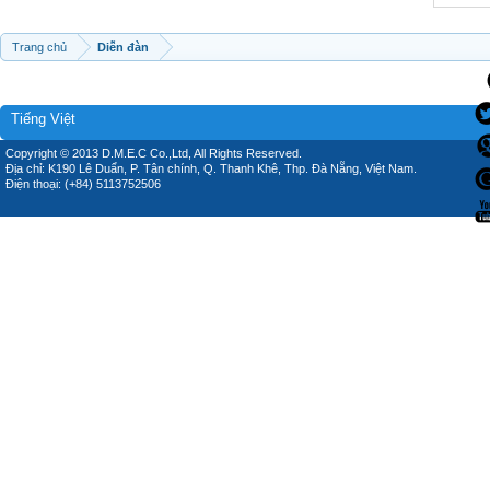
Trang chủ
Diễn đàn
Tiếng Việt
Copyright © 2013 D.M.E.C Co.,Ltd, All Rights Reserved.
Địa chỉ: K190 Lê Duẩn, P. Tân chính, Q. Thanh Khê, Thp. Đà Nẵng, Việt Nam.
Điện thoại: (+84) 5113752506