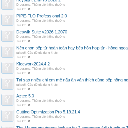
Keysight EMPro 2026 2
Drograms
,
Thông gió thông thường
Trả lời:
0
PIPE-FLO Professional 2.0
Drograms
,
Thông gió thông thường
Trả lời:
0
Deswik Suite v2026.1.2070
Drograms
,
Thông gió thông thường
Trả lời:
0
Nên chọn bếp từ hoàn toàn hay bếp hỗn hợp từ - hồng ngoại 
pthao6
,
Các đồ gia dụng khác
Trả lời:
0
Klocwork2024.4 2
Drograms
,
Thông gió thông thường
Trả lời:
0
Tại sao nhiều chị em mê nấu ăn vẫn thích dùng bếp hồng n
pthao6
,
Các đồ gia dụng khác
Trả lời:
0
Aztec 5.0
Drograms
,
Thông gió thông thường
Trả lời:
0
Cutting Optimization Pro 5.18.21.4
Drograms
,
Thông gió thông thường
Trả lời:
0