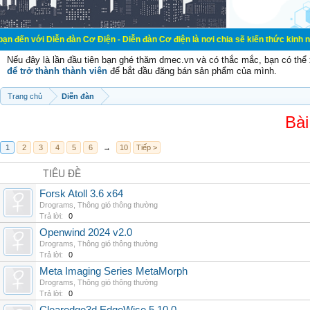
ễn đàn Cơ Điện - Diễn đàn Cơ điện là nơi chia sẽ kiến thức kinh nghiệm trong 
Nếu đây là lần đầu tiên bạn ghé thăm dmec.vn và có thắc mắc, bạn có th
để trở thành thành viên
để bắt đầu đăng bán sản phẩm của mình.
Trang chủ
Diễn đàn
Bài
1
2
3
4
5
6
→
10
Tiếp >
TIÊU ĐỀ
Forsk Atoll 3.6 x64
Drograms
,
Thông gió thông thường
Trả lời:
0
Openwind 2024 v2.0
Drograms
,
Thông gió thông thường
Trả lời:
0
Meta Imaging Series MetaMorph
Drograms
,
Thông gió thông thường
Trả lời:
0