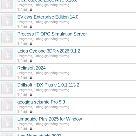
Clearedge3d EdgeWise 5.10.0
Drograms
,
Thông gió thông thường
Trả lời:
0
EViews Enterprise Edition 14.0
Drograms
,
Thông gió thông thường
Trả lời:
0
Process IT OPC Simulation Server
Drograms
,
Thông gió thông thường
Trả lời:
0
Leica Cyclone 3DR v2026.0.1 2
Drograms
,
Thông gió thông thường
Trả lời:
0
Reliasoft 2024
Drograms
,
Thông gió thông thường
Trả lời:
0
Drillsoft HDX Plus v.1.0.1.113 2
Drograms
,
Thông gió thông thường
Trả lời:
0
geogiga seismic Pro 9.3
Drograms
,
Thông gió thông thường
Trả lời:
0
Limaguide Plus 2025 for Window
Drograms
,
Thông gió thông thường
Trả lời:
0