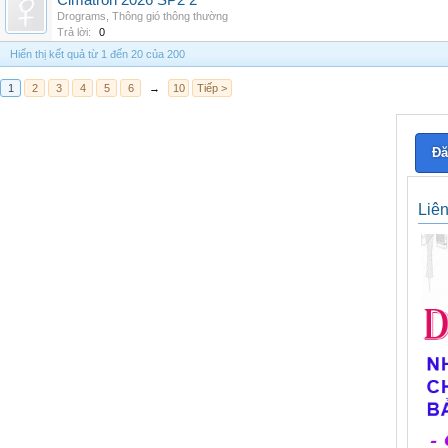
Cimatron 2026 SP2 2
Drograms
,
Thông gió thông thường
Trả lời:
0
Hiển thị kết quả từ 1 đến 20 của 200
1
2
3
4
5
6
→
10
Tiếp >
Đă
Liê