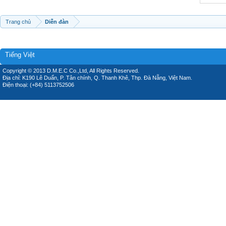
Trang chủ
Diễn đàn
Tiếng Việt
Copyright © 2013 D.M.E.C Co.,Ltd, All Rights Reserved.
Địa chỉ: K190 Lê Duẩn, P. Tân chính, Q. Thanh Khê, Thp. Đà Nẵng, Việt Nam.
Điện thoại: (+84) 5113752506