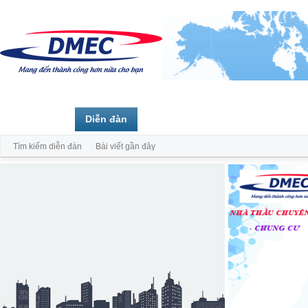
Trang chủ
Diễn đàn
Thành viên
Tìm kiếm diễn đàn
Bài viết gần đây