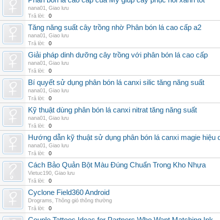
Phân bón lá cao cấp của Mỹ giúp cây phục hồi xanh tốt
nana01
,
Giao lưu
Trả lời:
0
Tăng năng suất cây trồng nhờ Phân bón lá cao cấp a2
nana01
,
Giao lưu
Trả lời:
0
Giải pháp dinh dưỡng cây trồng với phân bón lá cao cấp
nana01
,
Giao lưu
Trả lời:
0
Bí quyết sử dụng phân bón lá canxi silic tăng năng suất
nana01
,
Giao lưu
Trả lời:
0
Kỹ thuật dùng phân bón lá canxi nitrat tăng năng suất
nana01
,
Giao lưu
Trả lời:
0
Hướng dẫn kỹ thuật sử dụng phân bón lá canxi magie hiệu 
nana01
,
Giao lưu
Trả lời:
0
Cách Bảo Quản Bột Màu Đúng Chuẩn Trong Kho Nhựa
Vietuc190
,
Giao lưu
Trả lời:
0
Cyclone Field360 Android
Drograms
,
Thông gió thông thường
Trả lời:
0