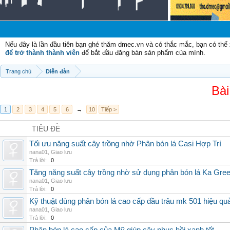
Chào
Nếu đây là lần đầu tiên bạn ghé thăm dmec.vn và có thắc mắc, bạn có th
để trở thành thành viên
để bắt đầu đăng bán sản phẩm của mình.
Trang chủ
Diễn đàn
Bài
1
2
3
4
5
6
→
10
Tiếp >
TIÊU ĐỀ
Tối ưu năng suất cây trồng nhờ Phân bón lá Casi Hợp Trí
nana01
,
Giao lưu
Trả lời:
0
Tăng năng suất cây trồng nhờ sử dụng phân bón lá Ka Gre
nana01
,
Giao lưu
Trả lời:
0
Kỹ thuật dùng phân bón lá cao cấp đầu trâu mk 501 hiệu qu
nana01
,
Giao lưu
Trả lời:
0