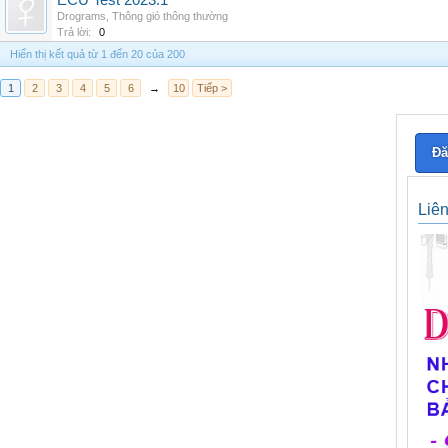
ECU Test 2023.1
Drograms
,
Thông gió thông thường
Trả lời:
0
Hiển thị kết quả từ 1 đến 20 của 200
1
2
3
4
5
6
→
10
Tiếp >
Đă
Liê