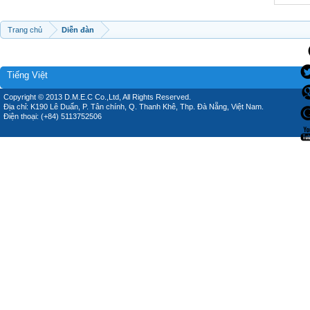
Trang chủ
Diễn đàn
Tiếng Việt
Copyright © 2013 D.M.E.C Co.,Ltd, All Rights Reserved.
Địa chỉ: K190 Lê Duẩn, P. Tân chính, Q. Thanh Khê, Thp. Đà Nẵng, Việt Nam.
Điện thoại: (+84) 5113752506