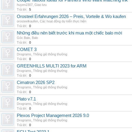
Couple Tattoos Ideas for Partners Who Want Matching Ink
huyen2307
,
Giao lưu
Trả lời:
5
Orosteel Erfahrungen 2026 – Preis, Vorteile & Wo kaufen
orosteelkaufen
,
Các hoạt động dự kiến thực hiện
Trả lời:
0
Những điều nên biết trước khi mua một chiếc balo mới
Góc Balo
,
Balo
Trả lời:
0
COMET 3
Drograms
,
Thông gió thông thường
Trả lời:
0
GREENHILLS MULTI 2023 for ARM
Drograms
,
Thông gió thông thường
Trả lời:
0
Cimatron 2026 SP2
Drograms
,
Thông gió thông thường
Trả lời:
0
Plato v7.1
Drograms
,
Thông gió thông thường
Trả lời:
0
Plexos Project Management 2026 9.0
Drograms
,
Thông gió thông thường
Trả lời:
0