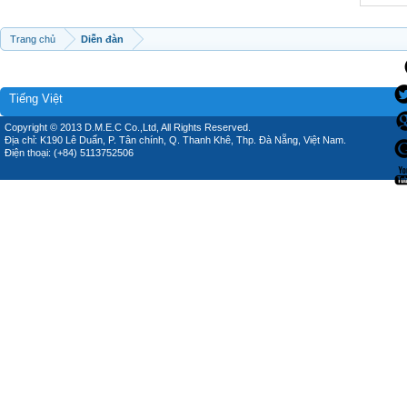
Trang chủ
Diễn đàn
Tiếng Việt
Copyright © 2013 D.M.E.C Co.,Ltd, All Rights Reserved.
Địa chỉ: K190 Lê Duẩn, P. Tân chính, Q. Thanh Khê, Thp. Đà Nẵng, Việt Nam.
Điện thoại: (+84) 5113752506