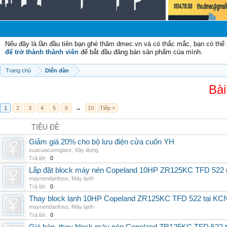
Nếu đây là lần đầu tiên bạn ghé thăm dmec.vn và có thắc mắc, bạn có th
để trở thành thành viên
để bắt đầu đăng bán sản phẩm của mình.
Trang chủ
Diễn đàn
Bài
1
2
3
4
5
6
→
10
Tiếp >
TIÊU ĐỀ
Giảm giá 20% cho bộ lưu điện cửa cuốn YH
suacuacuongiare
,
Xây dựng
Trả lời:
0
Lắp đặt block máy nén Copeland 10HP ZR125KC TFD 522 mớ
maynendanfoss
,
Máy lạnh
Trả lời:
0
Thay block lạnh 10HP Copeland ZR125KC TFD 522 tại KCN 
maynendanfoss
,
Máy lạnh
Trả lời:
0