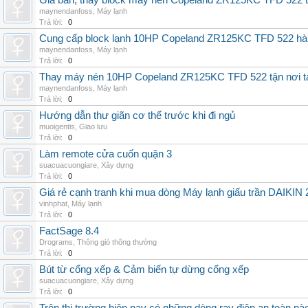
Giá bán, thay block máy nén Copeland ZR125KC TFD 522 tậ
maynendanfoss
,
Máy lạnh
Trả lời:
0
Cung cấp block lạnh 10HP Copeland ZR125KC TFD 522 hàng 
maynendanfoss
,
Máy lạnh
Trả lời:
0
Thay máy nén 10HP Copeland ZR125KC TFD 522 tận nơi tại 
maynendanfoss
,
Máy lạnh
Trả lời:
0
Hướng dẫn thư giãn cơ thể trước khi đi ngủ
muoigentis
,
Giao lưu
Trả lời:
0
Làm remote cửa cuốn quận 3
suacuacuongiare
,
Xây dựng
Trả lời:
0
Giá rẻ cạnh tranh khi mua dòng Máy lạnh giấu trần DAIKIN
vinhphat
,
Máy lạnh
Trả lời:
0
FactSage 8.4
Drograms
,
Thông gió thông thường
Trả lời:
0
Bút từ cổng xếp & Cảm biến tự dừng cổng xếp
suacuacuongiare
,
Xây dựng
Trả lời:
0