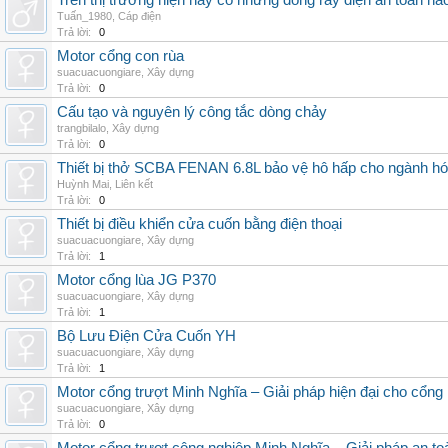
Trên thị trường hiện nay có những dòng ray điện an toàn nà
Tuấn_1980
,
Cáp điện
Trả lời:
0
Motor cổng con rùa
suacuacuongiare
,
Xây dựng
Trả lời:
0
Cấu tạo và nguyên lý công tắc dòng chảy
trangbilalo
,
Xây dựng
Trả lời:
0
Thiết bị thở SCBA FENAN 6.8L bảo vệ hô hấp cho ngành hó
Huỳnh Mai
,
Liên kết
Trả lời:
0
Thiết bị điều khiển cửa cuốn bằng điện thoại
suacuacuongiare
,
Xây dựng
Trả lời:
1
Motor cổng lùa JG P370
suacuacuongiare
,
Xây dựng
Trả lời:
1
Bộ Lưu Điện Cửa Cuốn YH
suacuacuongiare
,
Xây dựng
Trả lời:
1
Motor cổng trượt Minh Nghĩa – Giải pháp hiện đại cho cổng l
suacuacuongiare
,
Xây dựng
Trả lời:
0