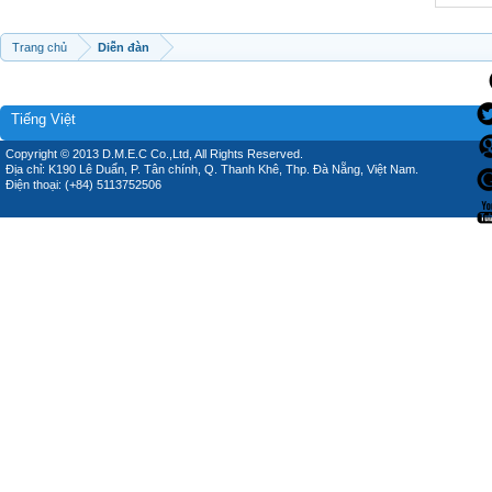
Trang chủ
Diễn đàn
Tiếng Việt
Copyright © 2013 D.M.E.C Co.,Ltd, All Rights Reserved.
Địa chỉ: K190 Lê Duẩn, P. Tân chính, Q. Thanh Khê, Thp. Đà Nẵng, Việt Nam.
Điện thoại: (+84) 5113752506