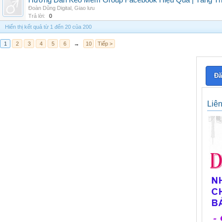
Hướng Dẫn Kéo Mem Group Facebook Hiệu Quả | Tăng Th
Đoàn Dũng Digital
,
Giao lưu
Trả lời:
0
Hiển thị kết quả từ 1 đến 20 của 200
1
2
3
4
5
6
→
10
Tiếp >
Đă
Liê