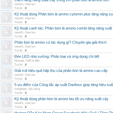
Cách tăng năng suất cây trồng với phân bón lá amino fish
nana01
,
Giao lưu
Trả lời:
0
Kỹ thuật dùng Phân bón lá amino cytomin plus tăng năng su
nana01
,
Giao lưu
Trả lời:
0
Kỹ thuật canh tác: Phân bón lá amino combi tăng năng suất
nana01
,
Giao lưu
Trả lời:
0
Phân bón lá amino có tác dụng gì? Chuyên gia giải thích
nana01
,
Giao lưu
Trả lời:
0
Đèn LED nhà xưởng: Phân loại và ứng dụng chi tiết
Nhunglt
,
Thiết bị điện
Trả lời:
0
Giải mã hiệu quả hấp thụ của phân bón lá amino cao cấp
nana01
,
Giao lưu
Trả lời:
0
5 ưu điểm của Công tắc áp suất Danfoss giúp tăng hiệu suấ
trangbilalo
,
Xây dựng
Trả lời:
0
Kỹ thuật dùng phân bón lá amino bio tối ưu năng suất cây
nana01
,
Giao lưu
Trả lời:
0