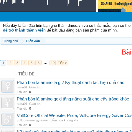
Chà
Nếu đây là lần đầu tiên bạn ghé thăm dmec.vn và có thắc mắc, bạn có th
để trở thành thành viên
để bắt đầu đăng bán sản phẩm của mình.
Trang chủ
Diễn đàn
Bài
1
2
3
4
5
6
→
10
Tiếp >
TIÊU ĐỀ
Phân bón lá amino là gì? Kỹ thuật canh tác hiệu quả cao
nana01
,
Giao lưu
Trả lời:
0
Phân bón lá amino gold tăng năng suất cho cây trồng khỏe
nana01
,
Giao lưu
Trả lời:
0
VoltCore Official Website: Price, VoltCore Energy Saver Co
voltcore-energy-saver
,
Điều hoà không khí
Trả lời:
0