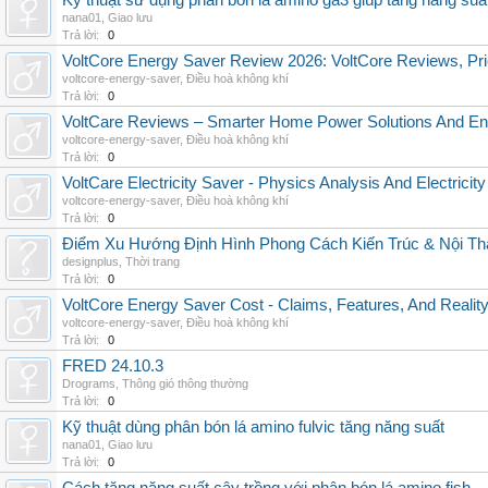
Kỹ thuật sử dụng phân bón lá amino ga3 giúp tăng năng suấ
nana01
,
Giao lưu
Trả lời:
0
VoltCore Energy Saver Review 2026: VoltCore Reviews, Pric
voltcore-energy-saver
,
Điều hoà không khí
Trả lời:
0
VoltCare Reviews – Smarter Home Power Solutions And Ene
voltcore-energy-saver
,
Điều hoà không khí
Trả lời:
0
VoltCare Electricity Saver - Physics Analysis And Electrici
voltcore-energy-saver
,
Điều hoà không khí
Trả lời:
0
Điểm Xu Hướng Định Hình Phong Cách Kiến Trúc & Nội Thấ
designplus
,
Thời trang
Trả lời:
0
VoltCore Energy Saver Cost - Claims, Features, And Reality
voltcore-energy-saver
,
Điều hoà không khí
Trả lời:
0
FRED 24.10.3
Drograms
,
Thông gió thông thường
Trả lời:
0
Kỹ thuật dùng phân bón lá amino fulvic tăng năng suất
nana01
,
Giao lưu
Trả lời:
0