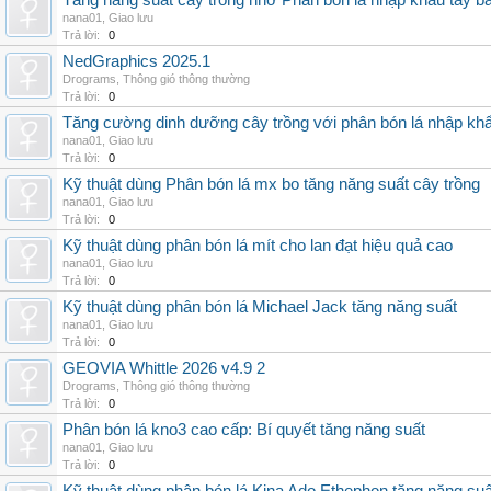
Tăng năng suất cây trồng nhờ Phân bón lá nhập khẩu tây b
nana01
,
Giao lưu
Trả lời:
0
NedGraphics 2025.1
Drograms
,
Thông gió thông thường
Trả lời:
0
Tăng cường dinh dưỡng cây trồng với phân bón lá nhập kh
nana01
,
Giao lưu
Trả lời:
0
Kỹ thuật dùng Phân bón lá mx bo tăng năng suất cây trồng
nana01
,
Giao lưu
Trả lời:
0
Kỹ thuật dùng phân bón lá mít cho lan đạt hiệu quả cao
nana01
,
Giao lưu
Trả lời:
0
Kỹ thuật dùng phân bón lá Michael Jack tăng năng suất
nana01
,
Giao lưu
Trả lời:
0
GEOVIA Whittle 2026 v4.9 2
Drograms
,
Thông gió thông thường
Trả lời:
0
Phân bón lá kno3 cao cấp: Bí quyết tăng năng suất
nana01
,
Giao lưu
Trả lời:
0