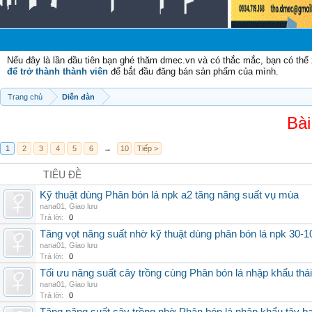
Nếu đây là lần đầu tiên bạn ghé thăm dmec.vn và có thắc mắc, bạn có th
để trở thành thành viên
để bắt đầu đăng bán sản phẩm của mình.
Trang chủ
Diễn đàn
Bài
1
2
3
4
5
6
→
10
Tiếp >
TIÊU ĐỀ
Kỹ thuật dùng Phân bón lá npk a2 tăng năng suất vụ mùa
nana01
,
Giao lưu
Trả lời:
0
Tăng vọt năng suất nhờ kỹ thuật dùng phân bón lá npk 30-1
nana01
,
Giao lưu
Trả lời:
0
Tối ưu năng suất cây trồng cùng Phân bón lá nhập khẩu thái
nana01
,
Giao lưu
Trả lời:
0