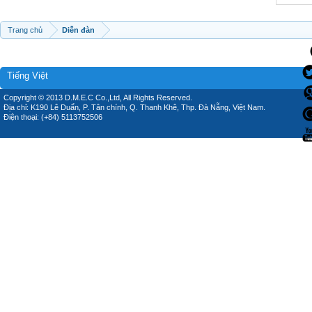
Trang chủ
Diễn đàn
Tiếng Việt
Copyright © 2013 D.M.E.C Co.,Ltd, All Rights Reserved.
Địa chỉ: K190 Lê Duẩn, P. Tân chính, Q. Thanh Khê, Thp. Đà Nẵng, Việt Nam.
Điện thoại: (+84) 5113752506