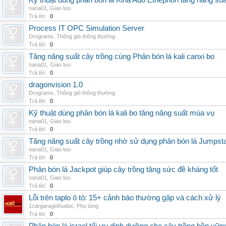
Kỹ thuật dùng phân bón lá Kina Ado Ethephon tăng năng suấ
nana01
,
Giao lưu
Trả lời:
0
Process IT OPC Simulation Server
Drograms
,
Thông gió thông thường
Trả lời:
0
Tăng năng suất cây trồng cùng Phân bón lá kali canxi bo
nana01
,
Giao lưu
Trả lời:
0
dragonvision 1.0
Drograms
,
Thông gió thông thường
Trả lời:
0
Kỹ thuật dùng phân bón lá kali bo tăng năng suất mùa vụ
nana01
,
Giao lưu
Trả lời:
0
Tăng năng suất cây trồng nhờ sử dụng phân bón lá Jumpsta
nana01
,
Giao lưu
Trả lời:
0
Phân bón lá Jackpot giúp cây trồng tăng sức đề kháng tốt
nana01
,
Giao lưu
Trả lời:
0
Lỗi trên taplo ô tô: 15+ cảnh báo thường gặp và cách xử lý
1cargaragethuduc
,
Phụ tùng
Trả lời:
0