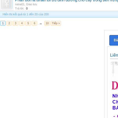
Phân bón lá israel tối ưu dinh dưỡng cho cây trồng bền vữn
nana01
,
Giao lưu
Trả lời:
0
Hiển thị kết quả từ 1 đến 20 của 200
1
2
3
4
5
6
→
10
Tiếp >
Đă
Liê