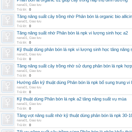
Phân bón lá organic d1 giúp cây trồng hấp thụ dinh dưỡng
nana01
,
Giao lưu
Trả lời:
0
Tăng năng suất cây trồng nhờ Phân bón lá organic bio allici
nana01
,
Giao lưu
Trả lời:
0
Tăng năng suất nhờ Phân bón lá npk vi lượng sinh học a2
nana01
,
Giao lưu
Trả lời:
0
Kỹ thuật dùng phân bón lá npk vi lượng sinh học tăng năng 
nana01
,
Giao lưu
Trả lời:
0
Tăng năng suất cây trồng nhờ sử dụng phân bón lá npk hợp 
nana01
,
Giao lưu
Trả lời:
0
Hướng dẫn kỹ thuật dùng Phân bón lá npk bổ sung trung vi
nana01
,
Giao lưu
Trả lời:
0
Kỹ thuật dùng Phân bón lá npk a2 tăng năng suất vụ mùa
nana01
,
Giao lưu
Trả lời:
0
Tăng vọt năng suất nhờ kỹ thuật dùng phân bón lá npk 30-1
nana01
,
Giao lưu
Trả lời:
0