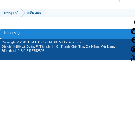
Trang chủ
Diễn đàn
Tiếng Việt
Copyright © 2013 D.M.E.C Co.,Ltd, All Rights Reserved.
Địa chỉ: K190 Lê Duẩn, P. Tân chính, Q. Thanh Khê, Thp. Đà Nẵng, Việt Nam.
Điện thoại: (+84) 5113752506