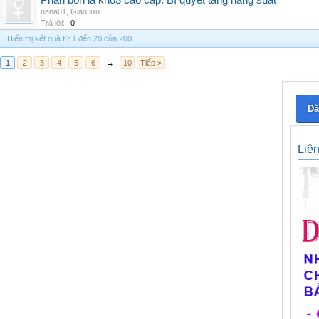
Phân bón lá kno3 cao cấp: Bí quyết tăng năng suất
nana01
,
Giao lưu
Trả lời:
0
Hiển thị kết quả từ 1 đến 20 của 200
1
2
3
4
5
6
→
10
Tiếp >
Đă
Liê