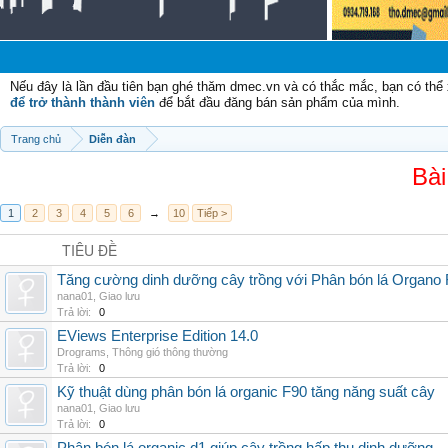
Nếu đây là lần đầu tiên bạn ghé thăm dmec.vn và có thắc mắc, bạn có th
để trở thành thành viên
để bắt đầu đăng bán sản phẩm của mình.
Trang chủ
Diễn đàn
Bài
1
2
3
4
5
6
→
10
Tiếp >
TIÊU ĐỀ
Tăng cường dinh dưỡng cây trồng với Phân bón lá Organo 
nana01
,
Giao lưu
Trả lời:
0
EViews Enterprise Edition 14.0
Drograms
,
Thông gió thông thường
Trả lời:
0
Kỹ thuật dùng phân bón lá organic F90 tăng năng suất cây
nana01
,
Giao lưu
Trả lời:
0