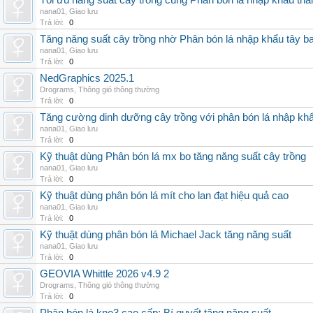
Tối ưu năng suất cây trồng cùng Phân bón lá nhập khẩu thái
nana01
,
Giao lưu
Trả lời:
0
Tăng năng suất cây trồng nhờ Phân bón lá nhập khẩu tây b
nana01
,
Giao lưu
Trả lời:
0
NedGraphics 2025.1
Drograms
,
Thông gió thông thường
Trả lời:
0
Tăng cường dinh dưỡng cây trồng với phân bón lá nhập kh
nana01
,
Giao lưu
Trả lời:
0
Kỹ thuật dùng Phân bón lá mx bo tăng năng suất cây trồng
nana01
,
Giao lưu
Trả lời:
0
Kỹ thuật dùng phân bón lá mít cho lan đạt hiệu quả cao
nana01
,
Giao lưu
Trả lời:
0
Kỹ thuật dùng phân bón lá Michael Jack tăng năng suất
nana01
,
Giao lưu
Trả lời:
0
GEOVIA Whittle 2026 v4.9 2
Drograms
,
Thông gió thông thường
Trả lời:
0