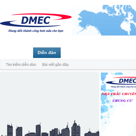
Trang chủ
Diễn đàn
Thành viên
Tìm kiếm diễn đàn
Bài viết gần đây