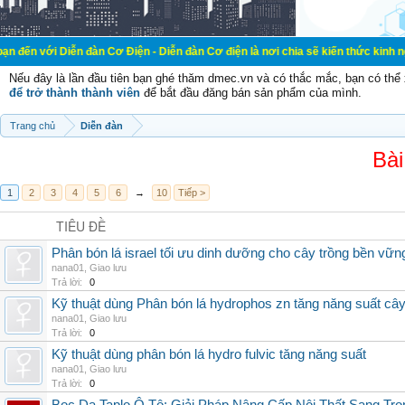
ễn đàn Cơ Điện - Diễn đàn Cơ điện là nơi chia sẽ kiến thức kinh nghiệm trong 
Nếu đây là lần đầu tiên bạn ghé thăm dmec.vn và có thắc mắc, bạn có th
để trở thành thành viên
để bắt đầu đăng bán sản phẩm của mình.
Trang chủ
Diễn đàn
Bài
1
2
3
4
5
6
→
10
Tiếp >
TIÊU ĐỀ
Phân bón lá israel tối ưu dinh dưỡng cho cây trồng bền vữn
nana01
,
Giao lưu
Trả lời:
0
Kỹ thuật dùng Phân bón lá hydrophos zn tăng năng suất câ
nana01
,
Giao lưu
Trả lời:
0
Kỹ thuật dùng phân bón lá hydro fulvic tăng năng suất
nana01
,
Giao lưu
Trả lời:
0