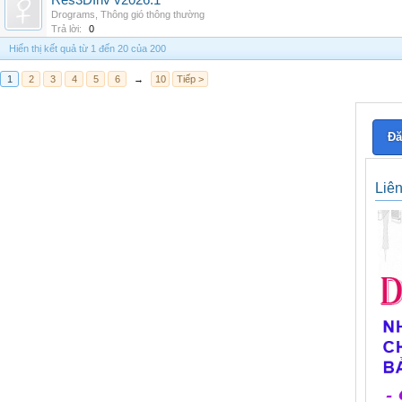
Res3DInv v2026.1
Drograms
,
Thông gió thông thường
Trả lời:
0
Hiển thị kết quả từ 1 đến 20 của 200
1
2
3
4
5
6
→
10
Tiếp >
Đă
Liê