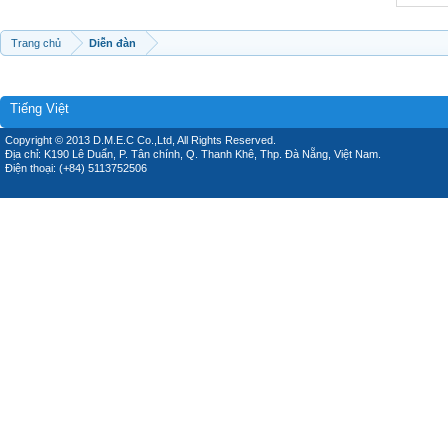
Trang chủ
Diễn đàn
Tiếng Việt
Copyright © 2013 D.M.E.C Co.,Ltd, All Rights Reserved.
Địa chỉ: K190 Lê Duẩn, P. Tân chính, Q. Thanh Khê, Thp. Đà Nẵng, Việt Nam.
Điện thoại: (+84) 5113752506