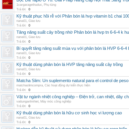
Bọc Da Taplo Ô Tô: Giải Pháp Nâng Cấp Nội Thất Sang Trọ
1cargaragethuduc
,
Phụ tùng
Trả lời:
0
Kỹ thuật phục hồi rễ với Phân bón lá hvp vitamin b1 chai 10
nana01
,
Giao lưu
Trả lời:
0
Tăng năng suất cây trồng nhờ Phân bón lá hvp tn 6-6-4 k h
nana01
,
Giao lưu
Trả lời:
0
Bí quyết tăng năng suất mùa vụ với phân bón lá HVP 6-6-4 
nana01
,
Giao lưu
Trả lời:
0
Kỹ thuật dùng phân bón lá HVP tăng năng suất cây trồng
nana01
,
Giao lưu
Trả lời:
0
Matcha Slim: Un suplemento natural para el control de peso
matchaslimcompra
,
Các hoạt động dự kiến thực hiện
Trả lời:
0
Vật tư ngành nhiệt công nghiệp – Điện trở, can nhiệt, dây ch
vattunganhnhiet
,
Máy móc công nghiệp
Trả lời:
0
Kỹ thuật dùng phân bón lá hữu cơ sinh học vi lượng cao
nana01
,
Giao lưu
Trả lời:
0