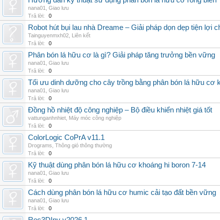
Hướng dẫn kỹ thuật sử dụng phân bón lá hữu cơ rong biển
nana01
,
Giao lưu
Trả lời:
0
Robot hút bụi lau nhà Dreame – Giải pháp dọn dẹp tiện lợi ch
Tainguyenmxh02
,
Liên kết
Trả lời:
0
Phân bón lá hữu cơ là gì? Giải pháp tăng trưởng bền vững
nana01
,
Giao lưu
Trả lời:
0
Tối ưu dinh dưỡng cho cây trồng bằng phân bón lá hữu cơ
nana01
,
Giao lưu
Trả lời:
0
Đồng hồ nhiệt độ công nghiệp – Bộ điều khiển nhiệt giá tốt
vattunganhnhiet
,
Máy móc công nghiệp
Trả lời:
0
ColorLogic CoPrA v11.1
Drograms
,
Thông gió thông thường
Trả lời:
0
Kỹ thuật dùng phân bón lá hữu cơ khoáng hi boron 7-14
nana01
,
Giao lưu
Trả lời:
0
Cách dùng phân bón lá hữu cơ humic cải tạo đất bền vững
nana01
,
Giao lưu
Trả lời:
0