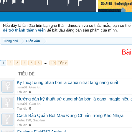
C
Nếu đây là lần đầu tiên bạn ghé thăm dmec.vn và có thắc mắc, bạn có th
để trở thành thành viên
để bắt đầu đăng bán sản phẩm của mình.
Trang chủ
Diễn đàn
Bài
1
2
3
4
5
6
→
10
Tiếp >
TIÊU ĐỀ
Kỹ thuật dùng phân bón lá canxi nitrat tăng năng suất
nana01
,
Giao lưu
Trả lời:
0
Hướng dẫn kỹ thuật sử dụng phân bón lá canxi magie hiệu 
nana01
,
Giao lưu
Trả lời:
0
Cách Bảo Quản Bột Màu Đúng Chuẩn Trong Kho Nhựa
Vietuc190
,
Giao lưu
Trả lời:
0