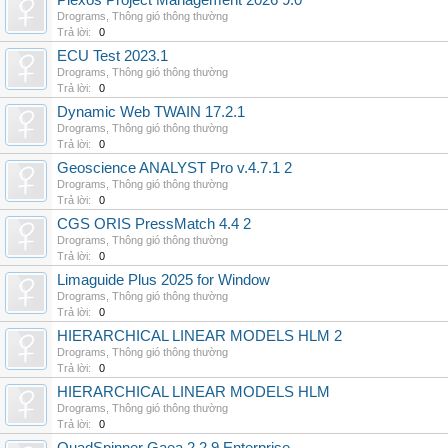
Plexos Project Management 2026 9.0
Drograms
,
Thông gió thông thường
Trả lời:
0
ECU Test 2023.1
Drograms
,
Thông gió thông thường
Trả lời:
0
Dynamic Web TWAIN 17.2.1
Drograms
,
Thông gió thông thường
Trả lời:
0
Geoscience ANALYST Pro v.4.7.1 2
Drograms
,
Thông gió thông thường
Trả lời:
0
CGS ORIS PressMatch 4.4 2
Drograms
,
Thông gió thông thường
Trả lời:
0
Limaguide Plus 2025 for Window
Drograms
,
Thông gió thông thường
Trả lời:
0
HIERARCHICAL LINEAR MODELS HLM 2
Drograms
,
Thông gió thông thường
Trả lời:
0
HIERARCHICAL LINEAR MODELS HLM
Drograms
,
Thông gió thông thường
Trả lời:
0