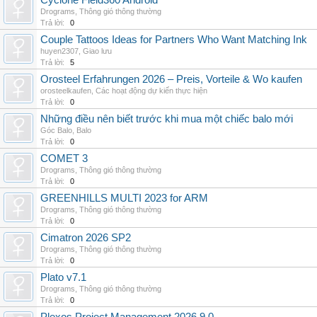
Cyclone Field360 Android
Drograms
,
Thông gió thông thường
Trả lời:
0
Couple Tattoos Ideas for Partners Who Want Matching Ink
huyen2307
,
Giao lưu
Trả lời:
5
Orosteel Erfahrungen 2026 – Preis, Vorteile & Wo kaufen
orosteelkaufen
,
Các hoạt động dự kiến thực hiện
Trả lời:
0
Những điều nên biết trước khi mua một chiếc balo mới
Góc Balo
,
Balo
Trả lời:
0
COMET 3
Drograms
,
Thông gió thông thường
Trả lời:
0
GREENHILLS MULTI 2023 for ARM
Drograms
,
Thông gió thông thường
Trả lời:
0
Cimatron 2026 SP2
Drograms
,
Thông gió thông thường
Trả lời:
0
Plato v7.1
Drograms
,
Thông gió thông thường
Trả lời:
0