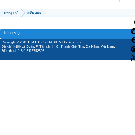
Trang chủ
Diễn đàn
Tiếng Việt
Copyright © 2013 D.M.E.C Co.,Ltd, All Rights Reserved.
Địa chỉ: K190 Lê Duẩn, P. Tân chính, Q. Thanh Khê, Thp. Đà Nẵng, Việt Nam.
Điện thoại: (+84) 5113752506