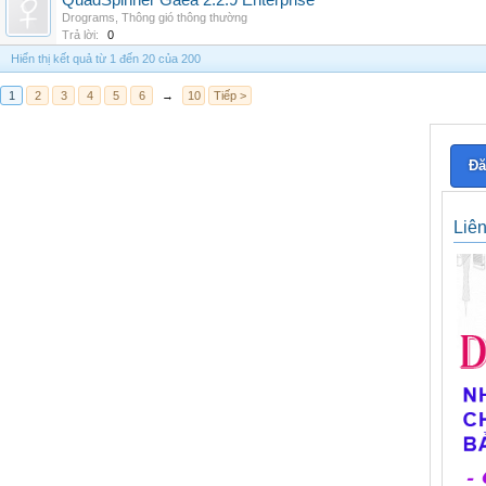
QuadSpinner Gaea 2.2.9 Enterprise
Drograms
,
Thông gió thông thường
Trả lời:
0
Hiển thị kết quả từ 1 đến 20 của 200
1
2
3
4
5
6
→
10
Tiếp >
Đă
Liê