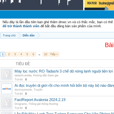
Nếu đây là lần đầu tiên bạn ghé thăm dmec.vn và có thắc mắc, bạn có th
để trở thành thành viên
để bắt đầu đăng bán sản phẩm của mình.
Trang chủ
Diễn đàn
Bài
1
2
3
4
5
6
→
10
Tiếp >
TIÊU ĐỀ
Máy lọc nước RO Tadashi 3 chế dộ nóng lạnh nguội tiện lợi 
tadashi.amida
,
Hướng dẫn tham gia
Trả lời:
0
Ai đọc truyện dị giới rồi cho mình hỏi bốn bộ này bộ nào đá
doctruyenonlz
,
Truyện
Trả lời:
0
FastReport Avalonia 2024.2.19
Drograms
,
Thông gió thông thường
Trả lời:
0