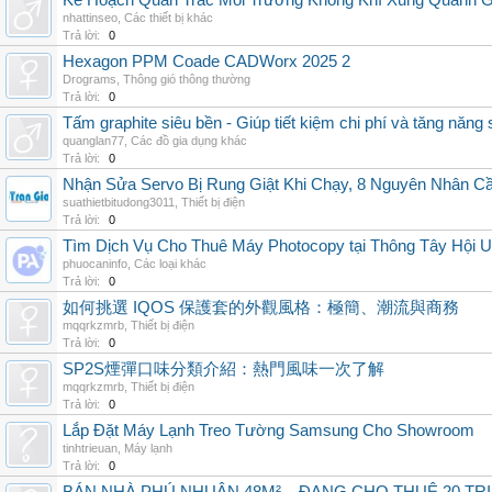
Kế Hoạch Quan Trắc Môi Trường Không Khí Xung Quanh
nhattinseo
,
Các thiết bị khác
Trả lời:
0
Hexagon PPM Coade CADWorx 2025 2
Drograms
,
Thông gió thông thường
Trả lời:
0
Tấm graphite siêu bền - Giúp tiết kiệm chi phí và tăng năng 
quanglan77
,
Các đồ gia dụng khác
Trả lời:
0
Nhận Sửa Servo Bị Rung Giật Khi Chạy, 8 Nguyên Nhân C
suathietbitudong3011
,
Thiết bị điện
Trả lời:
0
Tìm Dịch Vụ Cho Thuê Máy Photocopy tại Thông Tây Hội U
phuocaninfo
,
Các loại khác
Trả lời:
0
如何挑選 IQOS 保護套的外觀風格：極簡、潮流與商務
mqqrkzmrb
,
Thiết bị điện
Trả lời:
0
SP2S煙彈口味分類介紹：熱門風味一次了解
mqqrkzmrb
,
Thiết bị điện
Trả lời:
0
Lắp Đặt Máy Lạnh Treo Tường Samsung Cho Showroom
tinhtrieuan
,
Máy lạnh
Trả lời:
0