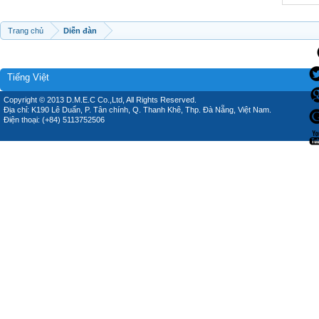
Trang chủ
Diễn đàn
Tiếng Việt
Copyright © 2013 D.M.E.C Co.,Ltd, All Rights Reserved.
Địa chỉ: K190 Lê Duẩn, P. Tân chính, Q. Thanh Khê, Thp. Đà Nẵng, Việt Nam.
Điện thoại: (+84) 5113752506